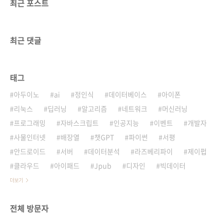
최근 포스트
최근 댓글
태그
아두이노
ai
정인식
데이터베이스
아이폰
리눅스
딥러닝
알고리즘
네트워크
머신러닝
프로그래밍
자바스크립트
인공지능
이벤트
개발자
사물인터넷
배장열
챗GPT
파이썬
서평
안드로이드
서버
데이터분석
라즈베리파이
제이펍
클라우드
아이패드
Jpub
디자인
빅데이터
더보기
전체 방문자