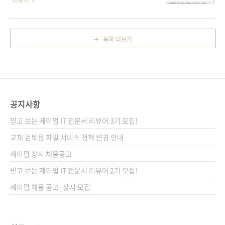
더보기
..
평 - 서O림 님 세상에 하나뿐인 디자인 굿즈 만
함께 찾아주신 응모자분들 중 이번 달의 당첨자
들기 with 프로크리에이트&일러스트레이터 서
를 소개합니다! 바로 강○우 님, 유○현 님 입니
평 당첨되신 분들 모두 축하드립니다~ 제이펍 서
다! - 강○우 님 《인스파이어드》 서평 - 유○
목록 더보기
평 이벤트 담당자 드림
현 님 《인스파이어드》 서평 점점 여름이 다가
오고 있는데 세계적으로 폭염이 이어지고 있어
걱정이네요. 사랑하는 제이펍 독자님들 모두 무
사히 여름 날 준비 잘 되셨으면 합니다. 항상 건
강 유의하세요.
공지사항
믿고 보는 제이펍 IT 전문서 리뷰어 3기 모집!
교재 검토용 파일 서비스 정책 변경 안내
제이펍 상시 채용공고
믿고 보는 제이펍 IT 전문서 리뷰어 2기 모집!
제이펍 채용 공고_상시 모집