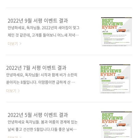
니다. 11월에도 제이펍 서적을 읽어주시고 리뷰
니다. - 강O봉 님 프로그래머의 뇌 서평
이벤트에 참여해주셔서 진심으로 감사드립니다.
그럼 11월 당첨자 발표하겠습니다. 차O운, 김O
2022년 9월 서평 이벤트 결과
현, 서O선 님입니다! - 차O운 님 웹 디자인, 이렇
안녕하세요, 독자님들. 2022년의 새아침이 엊그
게 하면 되나요? 서평 - 김O현 님 일잘러의 엑셀
제인 것 같은데, 고개를 들어보니 어느새 저녁에
데이터 분석 서평 - 서O선 님 디..
다다랐네요. 벌써 이맘때가 되면 한 해를 허망하
더보기
게 보냈다는 생각에 씁쓸함을 느끼곤 했는데 올
해는 잡은 것이 많아서인지, 아니면 놓치는 것에
익숙해져서인지 잘은 모르겠지만, 이전보다 홀
2022년 7월 서평 이벤트 결과
가분한 10월이 찾아온 것 같습니다. 제이펍 독자
안녕하세요, 독자님들! 시작과 함께 비가 소란히
님들에게도 평안한 10월이 찾아오길 바라는 마
쏟아지는 8월입니다. 이맘쯤이면 급하게 산 우산
음으로, 이번 서평 이벤트 당첨 소식을 준비했습
들이 집안에 하나하나 쌓여가기 마련이죠. 서평
더보기
니다. 9월에도 제이펍 서적을 읽어주시고 리뷰
이벤트 당첨 소식으로 독자님들의 마음 기상만
이벤트에 참여해 주셔서 진심으로 감사드립니
큼은 밝아지길 바라봅니다! 7월에도 제이펍 서
다. 그럼 9월 당첨자 발표하겠습니다. 김O훈,
적을 읽어주시고 리뷰 이벤트에 참여해 주셔서
2022년 5월 서평 이벤트 결과
purplek 님입니다! - 김O훈 님 프로그래머의 뇌
진심으로 감사드립니다. 그럼 7월 당첨자 발표하
안녕하세요 독자님들. 봄과 여름의 경계에 있는
서평 - purplek 님 모두를 위한 클라우드 컴퓨팅
겠습니다. 황O림 님, 서O리 님입니다! - 황O림
날씨 좋고 선선한 5월입니다.다들 좋은 날씨와
서평 당첨되신 분들 모두 축하드립니다. 제이펍
님 좐느의 SNS 마케팅을 위한 포토샵 디자인 서
자연 만끽하고 계신지요? 5월의 청명한 하늘과