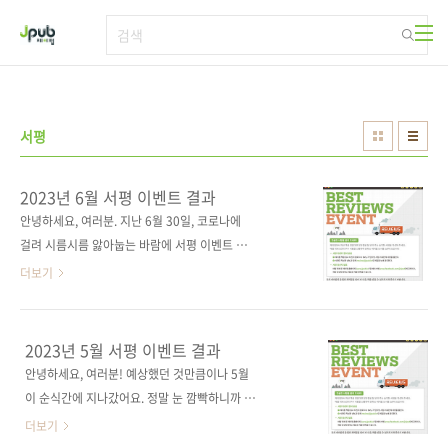
본문 바로가기
서평
2023년 6월 서평 이벤트 결과
안녕하세요, 여러분. 지난 6월 30일, 코로나에
걸려 시름시름 앓아눕는 바람에 서평 이벤트 결
과 발표가 다소 지연됐습니다. 죄송합니다. 말을
더보기
길게 하면 여러분들에게 혹여나 전염될 수 있으
니, 빠르게 발표하겠습니다! 6월에도 제이펍 서
적을 읽어주시고 리뷰 이벤트에 참여해 주셔서
2023년 5월 서평 이벤트 결과
진심으로 감사드립니다. 당첨자는 합격의기운
안녕하세요, 여러분! 예상했던 것만큼이나 5월
님, iibon 님입니다! - 합격의기운 님 딥러닝을
이 순식간에 지나갔어요. 정말 눈 깜빡하니까 와
위한 수학 서평 - iibon 님 진짜 쓰는 프리미어 프
버렸네요, 허허~ 마케터 개인적으로도 참 바쁜
더보기
로 영상 편집 서평 당첨되신 분들 모두 축하드립
한 달이었지만, 제이펍도 정말 바쁜 한 달이었어