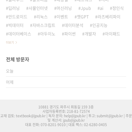
딥러닝
사물인터넷
머신러닝
Jpub
ai
정인식
안드로이드
리눅스
이벤트
챗GPT
라즈베리파이
빅데이터
자바스크립트
데이터분석
인공지능
데이터베이스
아두이노
파이썬
개발자
아이패드
더보기
전체 방문자
오늘
어제
10881 경기도 파주시 회동길 159 3층
사업자등록번호: 218-81-72574
교재 검토: textbook@jpub.kr | 독자 문의: help@jpub.kr | 투고: submit@jpub.kr | 주문
및 계산서: jpub@jpub.kr
대표 전화: 070-8201-9010 | 대표 팩스: 02-6280-0405