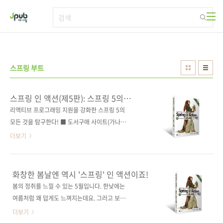
본문 바로가기
스프링 부트
스프링 인 액션(제5판): 스프링 5의
강력한 기능과 생산성을 활용한 웹
리액티브 프로그래밍 지원을 강화한 스프링 5의
애플리케이션 개발
모든 것을 탐구한다! ■ 도서구매 사이트(가나다
순) [교보문고] [도서11번가] [반디앤루니스] [알
더보기
라딘] [영풍문고] [예스이십사] [인터파크] [쿠
팡] ■ 전자책 구매 사이트(가나다순) [교보문고]
[구글북스] [리디북스] [알라딘] [예스이십사]
화창한 봄날엔 역시 '스프링' 인 액션이죠!
[인터파크] 출판사 제이펍 저작권사 Manning
봄의 정취를 느낄 수 있는 5월입니다. 한낮에는
원서명 Spring In Action(Fifth Edition)(원서
여름처럼 꽤 덥게도 느껴지는데요. 그러고 보니
ISBN: 9781617294945) 저자명 크레이그 월
근 한 달여 만에 신간을 소개해 드리게 되었네요.
더보기
즈 역자명 심재철 출판일 2020년 5월 14일 페
바로 '봄'을 뜻하는 'Spring(스프링)' 인 액션입