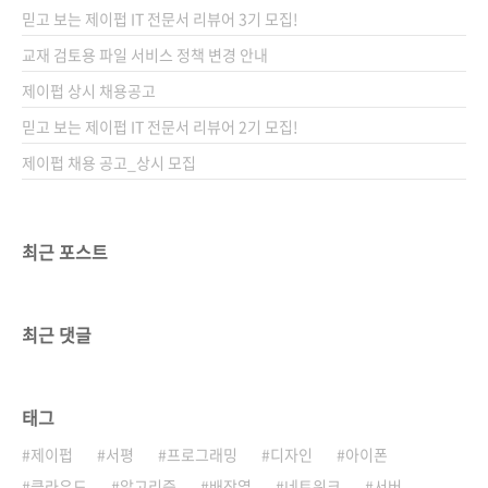
가 35,000원ISBN 979-11-85890-38-8
믿고 보는 제이펍 IT 전문서 리뷰어 3기 모집!
(93000)키워드 spring, 자바, 와이어링, 애스펙
트 지향, 스프링 MVC, 웹 플로, 스프링 시큐리티,
교재 검토용 파일 서비스 정책 변경 안내
NoSQL, 애너테이션, Restful분야 웹 프로그래
제이펍 상시 채용공고
밍 /..
믿고 보는 제이펍 IT 전문서 리뷰어 2기 모집!
제이펍 채용 공고_상시 모집
최근 포스트
최근 댓글
태그
제이펍
서평
프로그래밍
디자인
아이폰
클라우드
알고리즘
배장열
네트워크
서버