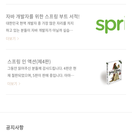
이지 700쪽 시리즈 (없음) 판 형
니다. 2005년에 초판이 나오고 여러 번의 개정
188*245*28.3 제 본 무선(soft cover) 정 가
을 통해 5판까지 출간되어 사랑받는 장수 스테디
자바 개발자를 위한 스프링 부트 서적!
35,000원 ISBN 979-11-90665-18-6(93000)
셀러입니다. 《스프링 인 액션(제5판): 스프링 5
대한민국 현역 개발자 중 가장 많은 자리를 차지
키워드 스프링 / ..
의 강력한 기능과 생산성을 활용한 웹 애플리케
하고 있는 분들이 자바 개발자가 아닐까 싶습니
이션 개발》 《스프링 인 액션(제5판)》은 바로
다만, 출판사 설립 후 지금까지 230여 종의 책을
더보기
스프링 5와 스프링 부트 2를 기반으로 작성되었
출간하면 자바 관련 서적을 거의 내지 못했었습
습니다. 이 스프링/스프링 부트 버전에서 두드러
니다. 지금 찾아보니 올 3월에 출간한 《자바 마
진 특징은 다음과 같습니다. 이 책에서 중점적으
스터 북: 기초부터 실무 응용까지》와 3판에 이
스프링 인 액션(제4판)
로 다루고 있는 부분은 리액티브 프로그래밍입
은 《스프링 인 액션(제4판)》뿐이었네요. ㅠㅠ
그동안 읽어주신 분들께 감사드립니다. 4판은 현
니다. 특히, 새로운 리액티브 웹 프레임워크인 스
자바 서적을 일부러 등한시한 건 아니고 이미 시
재 절판되었으며, 5판이 판매 중입니다. 아마존
프링 WebFlux에 주목하고 있습니다. W..
중에 좋은 자바 관련 서적이 많았다는 핑계를 대
No.1 스프링 서적!100,000명이 넘는 개발자가
더보기
봅니다. ^^; 오늘 소개하는 책은 자바 개발자라
이 책을 통해 스프링에 눈떴다! 출판사 제이펍원
면 잘 알고 있는 스프링 부트 서적입니다. 스프링
출판사 Manning원서명 Spring in Action(4th
프레임워크를 그대로 사용하면서 초기 설정을
edition)(ISBN: 9781617291203)저자명 크레
빠르게 구성하여 간단히 프로젝트를 띄울 수 있
이그 월즈역자명 테크 트랜스 그룹 T4출판일
다는 점, 프로젝트마다 상이한 것들을 내부적으
2015년 12월 29일페이지 752쪽시리즈 (없음)
로 보관하다 차이가 나는 것들만 설정 파일에 넣
판 형 (188*245*34)제 본 무선(soft cover)정
공지사항
어 사용할 ..