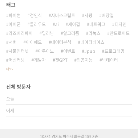
태그
파이썬
정인식
자바스크립트
서평
배장열
아이폰
클라우드
ai
제이펍
네트워크
디자인
라즈베리파이
딥러닝
알고리즘
리눅스
안드로이드
서버
아이패드
데이터분석
데이터베이스
사물인터넷
아두이노
이벤트
Jpub
프로그래밍
머신러닝
개발자
챗GPT
인공지능
빅데이터
더보기
전체 방문자
오늘
어제
10881 경기도 파주시 회동길 159 3층