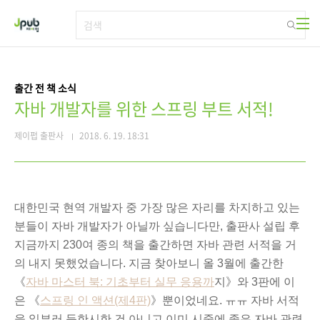
본문 바로가기
출간 전 책 소식
자바 개발자를 위한 스프링 부트 서적!
제이펍 출판사
2018. 6. 19. 18:31
대한민국 현역 개발자 중 가장 많은 자리를 차지하고 있는
분들이 자바 개발자가 아닐까 싶습니다만, 출판사 설립 후
지금까지 230여 종의 책을 출간하면 자바 관련 서적을 거
의 내지 못했었습니다
. 지금 찾아보니 올 3월에 출간한
《
자바 마스터 북: 기초부터 실무 응용까
지》
와 3판에 이
은
《
스프링 인 액션(제4판)
》뿐이었네요. ㅠㅠ
자바 서적
을 일부러 등한시한 건 아니고 이미 시중에 좋은 자바 관련