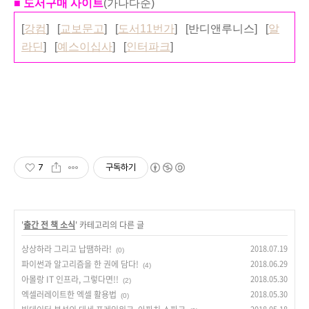
■ 도서구매 사이트
(가나다순)
[
강컴
] [
교보문고
] [
도서11번가
] [반디앤루니스] [
알
라딘
] [
예스이십사
] [
인터파크
]
7
구독하기
'
출간 전 책 소식
' 카테고리의 다른 글
상상하라 그리고 납땜하라!
2018.07.19
(0)
파이썬과 알고리즘을 한 권에 담다!
2018.06.29
(4)
아몰랑 IT 인프라, 그렇다면!!
2018.05.30
(2)
엑셀러레이트한 엑셀 활용법
2018.05.30
(0)