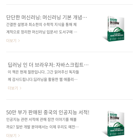
자 (없음)시리즈 아이러브 A.I. 34(I♥A.I. 34) 출
트 등은 모델, 합성곱, 가중치, 활성화 함수 같은
판일 2021년 11월 24일페이지 328쪽판 형 크
단어들로 대체되고, 갈수록 나의 지식과 현재 화
단단한 머신러닝: 머신러닝 기본 개념을
라운판(188*245*16.1)제 본 무선(soft cover)
제가 되는 지식의 격차는 갈수록 커져만 가는 것
제대로 정리한 인공지능 교과서
간결한 설명과 최소한의 수학적 지식을 통해 체
정 가 25,000원ISBN 979-11-91600-42-1
같습니다. 현업에서 인공지능 애플리케이션을
계적으로 정리한 머신러닝 입문서! 도서구매 사
(9..
개발하게 되었거나 데이터 과학자와 함께 일하
이트(가나다순)[교보문고] [도서11번가] [반디
더보기
게 되었을 경우도 마찬가집니다. 대부분 다음과
앤루니스] [알라딘] [영풍문고] [예스이십사] [인
같은 공통적인 의문을 갖게 되곤 하시지 않나요?
터파크] [쿠팡] 전자책 구매 사이트(가나다순)[교
하지만 개발자를 위한 질 높은 교육은 여전히 턱
보문고] [구글북스] [리디북스] [알라딘] [예스이
딥러닝 인 더 브라우저: 자바스크립트
없이 부족합니다. 대부분의 교육 과정이 지나치
십사] [인터파크] 출판사 제이펍저작권사 清华
프레임워크를 이용한 딥러닝 웹 개발
이 책은 현재 절판입니다. 그간 읽어주신 독자들
게 이론적이거나, 지극히 입문 수준에만 머물러
大学出版社원서명 机器学习(원서 ISBN:
께 감사드립니다.딥러닝을 활용한 웹 애플리케
있거나 둘 중 하나인 경우가 대부분이기 때문이
9787302423287)저자명 조우쯔화역자명 김태
이션 개발의 기초와 응용!웹 프로그래밍과 인공
더보기
죠. 되려 ..
헌출판일 2020년 2월 28일페이지 536쪽시리
지능의 만남이 시작되는 책! 도서구매 사이트(가
즈 I♥A.I. 24(아이러브 인공지능 24)판 형
나다순)[교보문고] [도서11번가] [반디앤루니
188*245*26제 본 무선(soft cover)정 가
스] [알라딘] [영풍문고] [예스이십사] [인터파
50만 부가 판매된 중국의 인공지능 서적!
30,000원ISBN 979-11-88621-98-9(93000)
크] [쿠팡] 전자책 구매 사이트(가나다순)[교보문
인공지능 관련 서적에 관해 잠깐 이야기를 해볼
키워드 머신러닝 / 딥러닝 / 인공지능 / 신경망 /
고] [구글북스] [리디북스] [알라딘] [예스이십
까요? 일반 개발 분야에서는 이제 우리도 예전에
베이지안 ..
사] [인터파크] 출판사 제이펍저작권사
비해 좋은 책들을 많이 펴내고 있는 것 같습니다.
더보기