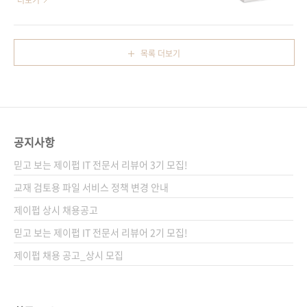
더보기
닝의 기술을 ..
사 Springer 원서명 Neural Networks and
에 10여 종 안팎으로 출간되고 있네요. 마치 10
Deep Learning: A Textbook(원서 ISBN:
여 년 전 아이폰의 등장과 안드로이드폰이 막 쏟
9781617293528) 저자명 차루 C. 아가르왈 역
아지기 시작하던 시점의 모바일 서적 시장을 보
목록 더보기
자명 류광 출판일 2019년 9월 17일 페이지 760
는 듯합니다. 그만큼 IT 업계에서 관심이 많은 주
쪽 시리즈 I♥A.I. 19(제이펍의 인공..
제인 것 같습니다. 저희 제이펍에서도 인공지능
서적을 꾸준히 펴낼 계획을 갖고 있습니다. 《패
턴인식과 머신러닝》이나 《심층학습》 등 AI
분야의 굵직한 이론서를 비롯해 지금까지 20여
공지사항
종의 관련 서적을 출간했었는데요. 이번에 그 라
인업을 한층 더 강화시켜 줄 책이 출간됩니다. 바
믿고 보는 제이펍 IT 전문서 리뷰어 3기 모집!
로 《신경망과 심층학습: 뉴럴 네트워크와 딥러
교재 검토용 파일 서비스 정책 변경 안내
닝 교과서》입니다. 원제는 《Neural
제이펍 상시 채용공고
Network..
믿고 보는 제이펍 IT 전문서 리뷰어 2기 모집!
제이펍 채용 공고_상시 모집