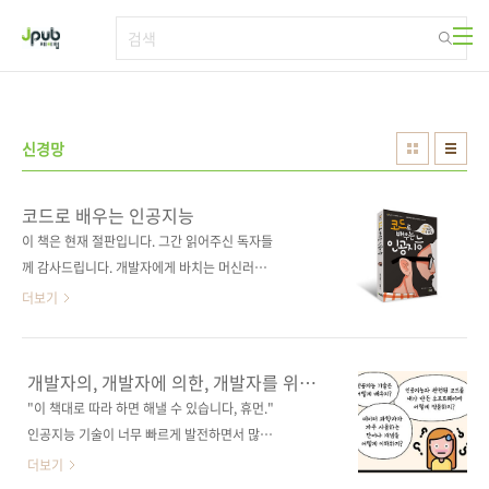
본문 바로가기
신경망
코드로 배우는 인공지능
이 책은 현재 절판입니다. 그간 읽어주신 독자들
께 감사드립니다. 개발자에게 바치는 머신러닝
가이드북!코드를 구현하며 개발자의 시선으로
더보기
배우는 인공지능! 도서 구매 사이트(가나다순)교
보문고 / 도서11번가 / 알라딘 / 예스이십사 / 인
터파크 / 쿠팡 전자책 구매 사이트(가나다순)[교
개발자의, 개발자에 의한, 개발자를 위한
보문고] [구글북스] [리디북스] [알라딘] [예스이
AI 도서
"이 책대로 따라 하면 해낼 수 있습니다, 휴먼."
십사] 출판사 제이펍도서명 코드로 배우는 인공
인공지능 기술이 너무 빠르게 발전하면서 많은
지능부제 개발자의, 개발자에 의한, 개발자를 위
개발자들이 혼란을 겪고 있습니다. 예전에 자주
더보기
한 AI지은이 장리커, 판후이옮긴이 김태헌감수
사용하던 데이터 구조, 정렬과 탐색, 배열과 리스