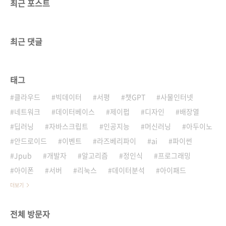
최근 포스트
최근 댓글
태그
클라우드
빅데이터
서평
챗GPT
사물인터넷
네트워크
데이터베이스
제이펍
디자인
배장열
딥러닝
자바스크립트
인공지능
머신러닝
아두이노
안드로이드
이벤트
라즈베리파이
ai
파이썬
Jpub
개발자
알고리즘
정인식
프로그래밍
아이폰
서버
리눅스
데이터분석
아이패드
더보기
전체 방문자