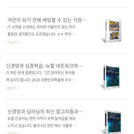
Bleeding Edge Press원서명 Deep Learning
예전에 서점에 가보면 (나이티를 내면 안 되는
In The Browser(원서 ISBN:
데) 컴퓨터 서적의 매대에는 빨간책(Wrox)이나
9789386052988)저자명 자비에르 보우리, 카
동물책(O'Reilly) 일색이었던 적도 있었지만, 그
거인이 되기 전에 배팅할 수 있는 가장
이 사사키, 크리스토프 코너, 레이이치로 나카노
에 비해 요즘은 IT의 다양한 영역에서 훌륭한 국
좋은 시간!
IT 서적을 소개하는 자리에 어울리지 않는 타이
역자명 이수진출판일 2020년 2월 20일페이지
내서들이 나오고 있고 또 독자들로부터도 많은
틀일라 생각할지도 모르겠습니다. ㅎㅎ 하지만
244쪽시리즈 I♥A.I. 23(아이러브..
사랑을 받고 있습니다. 그러나 인공지능 분야는
저자들은 "딥러닝"과 "웹 개발" 두 기술 모두 성
더보기
아직도 이전 시절을 보는 것 같습니다. 최근 들어
숙 단계에 접어들었고, 이들이 만난다면 지금껏
서야 국내 저자들이 집필한 인공지능 관련 서적
누구도 상상하지 못한 환상적인 애플리케이션을
들이 조금씩 나오고 있긴 하지만, 지금까지는 미
만들 수 있다고 강조합니다. 따라서 미래를 위해
신경망과 심층학습: 뉴럴 네트워크와
국과 일본의 책들이 대부분입니다. 그만큼 관련
서는 지금 이 두 기술을 배우고 접목할 수 있는
딥러닝 교과서
이 책은 현재 절판입니다. 그간 읽어주신 독자들
기술력이 높았을 뿐만 아니라 이를 책으로 만드
능력을 키워야 한다고 합니다. 그럼, 저자들의 조
께 감사드립니다. 2020 대한민국학술원 우수학
는 노하우도 우리보다 나았던 것이 사실일 겁니
언에 따라 미래를 준비해 볼까요? 불과 244쪽
술도서 선정! 도서구매 사이트(가나다순) [교보
더보기
다. ..
(본문은 216쪽) 분량이긴 합니다만, 《딥러닝
문고] [도서11번가] [반디앤루니스] [알라딘] [영
인 더 브라우저》(부제: 자바스크립트 프레임워
풍문고] [예스이십사] [인터파크] [쿠팡] 전자책
크를 이용한 딥러닝 웹 개발)에는 적잖은 내용이
구매 사이트(가나다순) [교보문고] [구글도서]
신경망과 딥러닝의 최신 알고리즘과
담겨 있습니다. 책을 이해하는 데 필요한 수학 이
[리디북스] [알라딘] [예스24] [인터파크] 신경망
탄탄한 이론을 담았다.
요즘 인공지능 관련 서적이 부쩍 늘어남을 새삼
론은 최소화하였고, 다양한 딥러닝 모델을 사용
의 기초부터 고급 주제까지 체계적으로 정리한
느끼고 있습니다. 불과 5년 전만 해도 가물에 콩
한 애플리케이션을 실제로 제작해 보면서 딥러
새로운 인공지능 교과서! 출판사 제이펍 저작권
나듯 관련 서적이 출간되었는데, 최근에는 한 달