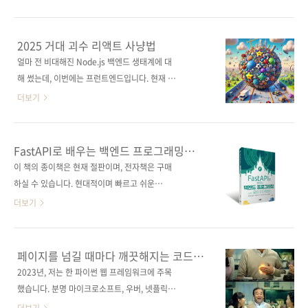
는 시스템일수록, 결국 설계 능력이 뒷받침돼야
이 책은 모던 웹 개발의 핵심 개념 및 최신 도구
하기 때문입니다. 많은 시스템은 다양한 관점에
와 기술을 소개하고 이에 맞춰 리액트를 활용하
서의 설계적 고민이 필요하고, 이를 꾸준히 학습
는 법을 다룬다. 전반부에서는 복잡성, 디자인 시
2025 거대 괴수 리액트 사냥법
하지 않으면 AI가 대신 만들어 준 결과물만 쌓이
스템, 데이터 페칭, 상태 관리, 국제화, 코드 조직
얼마 전 비대해진 Node.js 백엔드 생태계에 대
는 상황에서 정작 아무것도 이해하지 못하게 될
화 같은 핵심 개념을 살펴본다. 후반부는 개인화,
해 썼는데, 이번에는 프런트엔드입니다. 현재 프
수도 있으니까요. 여전히 많은 사람이 바이브 코
A/B 테스팅, 웹 아키텍처, 테스팅, 기술 마이그레
런트엔드의 사실상 표준은 리액트입니다. 리액
더보기
딩으로 무엇을..
이션, 타입스크립트 등 세부 영역을 좀 더 자세히
트는 출발 당시 그 자체는 단순한 라이브러리였
설명한다. 확장 및 유지보수가 가능한 대규모 시
지만, 시간이 흐르며 리액트에 이것저것 달라붙
스템을 구축하는 데 도움이 되는 통찰을 얻을 수
기 시작하면서 이제는 리액트 프로젝트의 오버
FastAPI로 배우는 백엔드 프로그래밍
있다. 도서구매 사이트(가나다순) [교보문고] [도
엔지니어링을 피하려면 의식적인 노력이 필요한
with 클린 아키텍처
이 책의 종이책은 현재 절판이며, 전자책은 구매
서11번가] [알라딘] [예스이십사] [인터파크] [쿠
수준에까지 이르렀습니다. 오늘날 웹 개발은 덩
하실 수 있습니다. 현대적이며 빠르고 쉬운
팡] 전자책 구매..
치가 커질 대로 커진 고질라 같은 ‘거대 괴수’가
FastAPI 사용법 파이썬 기반의 FastAPI는 플
더보기
되어버렸습니다. 사실 리액트 같은 프레임워크
라스크보다 API 생성이 쉽고, 장고보다 가볍다.
의 도움 없이 대규모 웹 앱을 만들기란 어려운 상
이 책은 FastAPI를 활용해 백엔드 소프트웨어
황이죠. 바닐라 자바스크립트로 뚝딱뚝딱 프로
를 클린 아키텍처로 작성하는 법을 안내한다. 클
페이지를 넘길 때마다 깨끗해지는 코드의
토타입을 만들고 점차 필요한 기능을 추가해나
린 아키텍처는 계층이 많아짐에 따라 코드의 양
비밀
2023년, 저는 한 파이썬 웹 프레임워크에 주목
가는 방식은 이제 구시대의 것이 되고 말았습니
또한 늘어나지만, 계층을 나누기 편한 FastAPI
했습니다. 분명 마이크로소프트, 우버, 넷플릭스
다. 거대 괴수를 길들이지 못한다면 대규모 웹 앱
는 클린 아키텍처를 적용하기에 적합한 웹 프레
등 많은 회사에서 도입했고, 개발자 사이에서 인