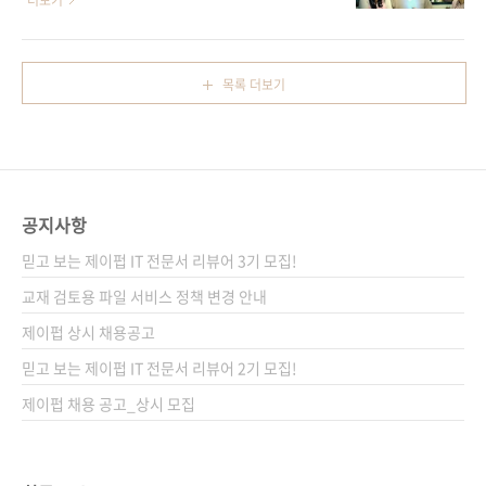
더보기
개발은 불가능하고, 소프트..
임워크다. TIL 앱을 만들기 위해 먼저 FastAPI
기인데 왜 책으로는 나오지 않았을까 하고 생각
와 클린 아키텍처의 개념과 기능을 알아본 후 회
했죠. 바로 FastAPI입니다. 2018년에 처음 등
원 가입, DI 도입, CRUD 기능, JWT, 환경변수
장해 성능과 간결함 덕분에 빠르게 인기를 끌었
목록 더보기
설정, 클린 아키텍처 계층 구현, 테스트 작성 등
고, 특히 2020년을 기점으로 많은 주목을 받으
한 단계씩 나아간다. 클린 아키텍처를 적용하는
며 개발자들의 필수 기술로 자리 잡은 웹 프레임
과정을 통해 FastAPI라는..
워크죠. 이 틈새시장을 공략해야겠다는 생각에
외서 및 저자 서칭을 열심히 했습니다. 그리고
드디어 FastAPI를 다룬 저서가 출간됩니다(저
공지사항
자인 한용재 님은 저서 《NestJS로 배우는 백
엔드 프로그래밍》을 통해 NestJS를 활용해 클
믿고 보는 제이펍 IT 전문서 리뷰어 3기 모집!
린 아키텍처를 적용하는 방법을 다뤘고, 이
교재 검토용 파일 서비스 정책 변경 안내
후 《처음 시작하는 FastAPI》를 번역했습니
제이펍 상시 채용공고
다)...
믿고 보는 제이펍 IT 전문서 리뷰어 2기 모집!
제이펍 채용 공고_상시 모집