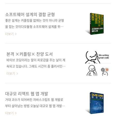
완성되어 있을 것이다. 도서 구매 사이트(가나다
고, 코드를 짜는 일까지 AI가 우리 곁에 머무는
순) [교보문고] [도서11번가] [알라딘] [예스이십
범위는 정말 놀라울 정도로 넓어졌습니다. 그런
소프트웨어 설계의 결합 균형
사] [쿠팡] 전자책 구매 사이트(가나다순) [교보
데 막상 작업 흐름을 가만히 들여다보면 이상하
좋은 설계는 커플링을 없애는 것이 아니라 균형
문고] [구글북스] [리디북스] [알라딘] [예스이십
게 피곤할 때가 있습니다. 정작 중요한 단계는 여
을 잡는 것이다모듈형 소프트웨어 설계를 위한
사] 출판..
전히 우리 손을 타야 하기 때문이죠. AI가 준 결
‘균형 잡힌 결합(커플링)‘이라는 혁신적인 프레
더보기
과를 다시 다듬고, 필요한 것만 골라 붙이고, 여
임워크를 설명하는 책이다. 50년 이상 축적된 소
러 도구를 오가며 완성하는 과정은 여전히 수작
프트웨어 공학의 통찰을 바탕으로, 검증된 원칙
업에 가깝습니다. AI를 쓰고는 있지만, 일을 온전
과 기법을 정제해 소프트웨어 설계 의사결정을
본격 ×커플링× 찬양 도서
히 맡기고 있다는 느낌과는 확실히 거리가 있습
위한 간결하고 실용적인 지침으로 제시한다. 저
바이브 코딩이라는 말이 피로감을 주는 날이 계
니다. 그래서 《처음 만나는 AI 에이전트 with
자는 구체적인 사례를 통해 결합이 무조건 줄여
속되고 있습니다. 그래도 시간이 좀 흘러서인지
랭체인 & MCP》는 '어떻게 ..
야 할 대상이 아니라, 모듈성, 복잡성, 변경 비용
예전처럼 바이브 코딩을 무슨 마법처럼 숭상하
더보기
같은 기준으로 판단해서 활용할 수 있는 설계 도
는 분위기는 줄고, 현실적인 측면에서 냉정하게
구임을 보여준다. 복잡한 시스템을 더 잘 나누고,
이야기하는 분위기가 형성되고 있는 것 같습니
더 오래 살아남는 구조로 설계하고 싶은 아키텍
다. 무려 작년 8월 GeekNews Weekly 글을 옮
대규모 리액트 웹 앱 개발
트와 개발자에게 탄탄한 판단 기준을 제공하는
깁니다. 이제는 모든 프로젝트를 바이브 코딩으
거대 괴수가 되어버린 자바스크립트 웹 개발로
책이다. 도서 구매 사이트(가나다순) [교보문고]
로 처리할 수 없다는 점은 다들 체감하고 계실 겁
부터 살아남는 방법 오늘날 대규모 웹 앱 개발의
[도서11번가] [알라딘] [예스이십사] [쿠팡] ..
니다. 복잡한 요구와 장기적인 안정성을 요구하
어려움을 극복하기 위해서는 알아야 할 게 많다.
더보기