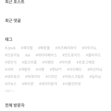
최근 포스트
최근 댓글
태그
Jpub
제이펍
배장열
라즈베리파이
아두이노
인공지능
ai
데이터베이스
안드로이드
클라우드
정인식
알고리즘
이벤트
아이폰
프로그래밍
서버
개발자
서평
챗GPT
아이패드
머신러닝
네트워크
빅데이터
디자인
자바스크립트
딥러닝
리눅스
파이썬
데이터분석
사물인터넷
더보기
전체 방문자