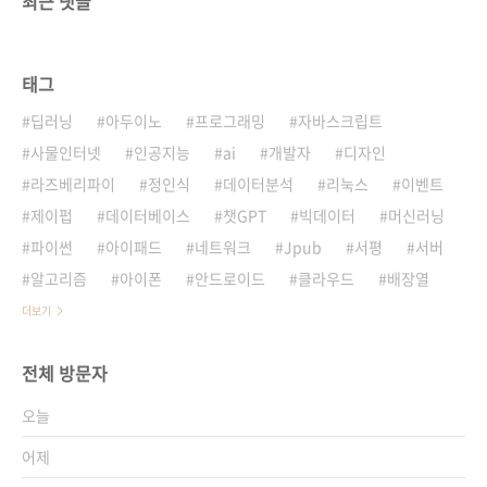
최근 댓글
태그
딥러닝
아두이노
프로그래밍
자바스크립트
사물인터넷
인공지능
ai
개발자
디자인
라즈베리파이
정인식
데이터분석
리눅스
이벤트
제이펍
데이터베이스
챗GPT
빅데이터
머신러닝
파이썬
아이패드
네트워크
Jpub
서평
서버
알고리즘
아이폰
안드로이드
클라우드
배장열
더보기
전체 방문자
오늘
어제