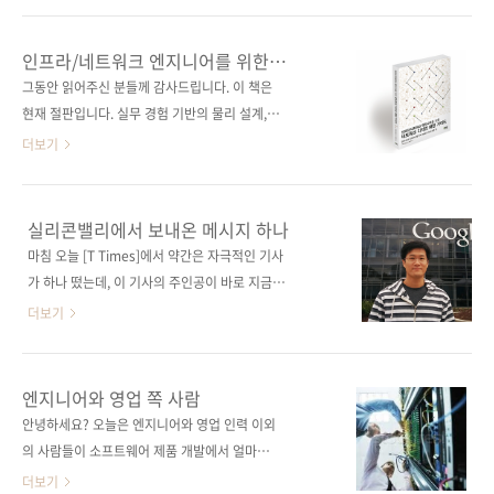
스폼드》는 어도비의 크리에이티브 클라우드 전
나쁜 코드》, 《디자이너의 포토샵 테크닉》,
환 과정을 상세히 풀어냅니다. 기존의 소프트웨
《그림으로 공부하는 마이크로 서비스 구조》
인프라/네트워크 엔지니어를 위한
어 판매 방식에서 벗어나 구독 기반 모델로의 전
등 15종의 신규 전자책(PDF 기반)을 만나보실
네트워크 디자인 패턴 가이드
그동안 읽어주신 분들께 감사드립니다. 이 책은
환을 위해 어도비는 내부적으로 얼마나 큰 변화
수 있습니다. 아래에서 저희 제이펍이 펴낸 전자
현재 절판입니다. 실무 경험 기반의 물리 설계,
를 수용해야 했는지, 경영진과 팀 간의 협업이 어
책 전체 리스트, 꼭 확인해 보세요! 제이펍이 펴
논리 설계, 운용 관리의 모든 것!엔지니어가 꼭
더보기
떻게 이루어졌는지, 고객 데이터..
낸 전자책 모음 바로가기(1차~11차) 📱제이펍
알아야 할 주요 네트워크 구성의 모든 것! 출판사
이 펴낸 전자책 모음 [오직 리디에서만 10% 추
제이펍원출판사 SB Creative원서명 インフ
가할인] 이벤트 정보:
ラ/ ネットワークエンジニアのためのネッ
실리콘밸리에서 보내온 메시지 하나
https://ridibooks.com/event/45364
トワーク・デザインパターン(원서 ISBN:
마침 오늘 [T Times]에서 약간은 자극적인 기사
[EVENT] 제이펍 e-book 11차 런칭 브랜드전
9784797382846)저자명 미야타 히로시역자명
가 하나 떴는데, 이 기사의 주인공이 바로 지금
오직 리디에서만 10% 추가 할인 제이펍 e-
정인식출판일 2017년 07월 28일페이지 512쪽
소개하려는 책의 주인공과 동일 인물입니다. 아
더보기
book 1..
시리즈 (없음)판 형 46배판 변형(188*245*22)
니, 제목은 그리 자극적이지 않군요. "붙잡고 있
제 본 무선(soft cover)정 가 30,000원ISBN
으면 한 번은 기회가 온다" 제목보다는 슬라이드
979-11-85890-92-0 (93000)키워드 인프라 /
자료 1페이지 제목이 자극적이군요. "고등학교
엔지니어와 영업 쪽 사람
네트워크 / 디자인 / 패턴 / 고가용성 / 운용 관리
직업반 출신이 구글 엔진니어로"이니 말입니다.
안녕하세요? 오늘은 엔지니어와 영업 인력 이외
/ 설계 / LAN / VLAN / 서버 / 회선분야 네트
고등학교 직업반에서 구글 엔지니어로 입사할
의 사람들이 소프트웨어 제품 개발에서 얼마나
워..
확률이 얼마나 될까요? 5%나 될까요? 정말 쉽
큰 비중을 차지하는지 단적으로 알려주는 내용
더보기