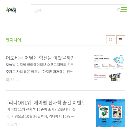
본문 바로가기
엔지니어
어도비는 어떻게 혁신을 이뤘을까?
오늘날 디지털 크리에이티브 소프트웨어의 선두
주자로 자리 잡은 어도비. 하지만 과거에는 전통
적인 소프트웨어 판매 모델에 갇혀 점점 더 경쟁
더보기
력을 잃어가고 있었습니다. 고객은 더 이상 매년
새로운 버전의 소프트웨어를 구매할 이유를 느
끼지 못했고, 시장은 급격히 변하면서 클라우드
[리디ONLY]_제이펍 전자책 출간 이벤트
와 구독 모델이 주목받기 시작했습니다. 어도비
제이펍 11차 전자책 15종이 출시되었습니다. 출
는 이 변화 속에서 생존은 물론, 미래를 위한 혁
간 기념으로 10월 26일까지, 리디에서 10% 할
신을 이루기 위해 프로덕트 오퍼레이팅 모델로
인 이벤트 진행합니다. 제이펍의 베스트셀러
더보기
전환한다는 대담한 결단을 내렸습니다. 《트랜
《진짜 쓰는 실무 엑셀》을 비롯해 《좋은 코드,