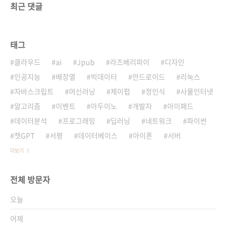
최근 댓글
태그
클라우드
ai
Jpub
라즈베리파이
디자인
인공지능
배장열
빅데이터
안드로이드
리눅스
자바스크립트
머신러닝
제이펍
정인식
사물인터넷
알고리즘
이벤트
아두이노
개발자
아이패드
데이터분석
프로그래밍
딥러닝
네트워크
파이썬
챗GPT
서평
데이터베이스
아이폰
서버
더보기
전체 방문자
오늘
어제