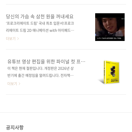
면 누구나 영상을 제작할 수 있는 시대입니다. 그
시대, 움직임 없는 그림에 아쉬움을 느껴 왔다면
렇다고 해서 모든 과정이 쉽기만 한 것은 아닙니
이제 애니메이션을 만드는 즐거움에 빠져 볼 때
당신의 가슴 속 삼천 원을 꺼내세요
다. 어떤 프롬프트를 써야 원하는 결과물이 나오
다. 이 책은 프로크리에이트 드림 앱으로 애니메
‘프로크리에이트 드림’ 국내 최초 입문서!프로크
는지, 어떤 흐름으로 작업해야 영상이 자연스럽
이션을 만들고 싶은 사용자를 위한 국내 최초 입
리에이트 드림 2D 애니메이션 with 아이패드나
게 완성되는지를 아는 것이 중요하죠. 결국 핵심
문서다. 다양한 주제의 프로젝트를 완성하며 애
만의 애니메이션 스튜디오 만들기 바로 시작할
더보기
은..
니메이션 제작의 기본기를 쌓을 수 있도록 구성
수 있습니다. 2023년 그림그리기 앱으로 유명한
되었다.저자가 엄선한 예제로 ‘연출 모드’, ‘키프
프로크리에이트에서 새로운 앱이 소개되었습니
레임 추가’, ‘플립북’ 등 총 3가지의 기본 애니메
다. 바로 2D 애니메이션을 제작할 수 있는 툴인
유튜브 영상 편집을 위한 파이널 컷 프로
이션 제작 방식을 알기 쉽게 설명해 누구든 시작
프로크리에이트 드림인데요, 프로크리에이트를
X
이 책은 현재 절판입니다. 개정판은 2026년 상
할 수 있으며, 프로크리에이트 드림에 익숙해진
사용하는 유저들에게 반가운 소식이 아닐 수 없
반기에 출간 예정임을 알려드립니다. 전자책은
뒤에는 10가지 레슨 프로젝트를 통해 실력을 향
었습니다. 내가 그린 그림으로 직접 애니메이션
개정판 전자책이 출시될 때까지 계속 판매됩니
더보기
상할 수 있..
을 제작하고 프로 애니메이터 수준으로 만들 수
다. Final Cut Pro X으로 유튜브 동영상 & 마케
있다니 가슴이 두근두근할 만한 등장이지요. 사
팅 콘텐츠 제작하기 도서 구매 사이트(가나다순)
실 이전부터 프로크리에이트에는 간단한 애니메
교보문고 / 도서11번가 / 알라딘 / 예스이십사 /
이션 제작이 가능했습니다. 아주 기본적인 기능
인터파크 / 쿠팡 전자책 구매 사이트(가나다순)
이라 드로잉을 중심으로 사용하던 일반 유저의
[교보문고] [구글북스] [리디북스] [알라딘] [예
활용이 두드러지지 않았을 뿐이지요. 그러나 몇
스이십사] 출판사제이펍지은이Sera(정세영)시
공지사항
년 사이 많은 플랫폼에서 동..