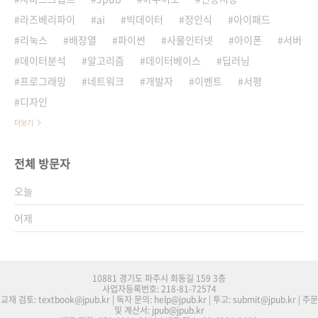
라즈베리파이
ai
빅데이터
정인식
아이패드
리눅스
배장열
파이썬
사물인터넷
아이폰
서버
데이터분석
알고리즘
데이터베이스
딥러닝
프로그래밍
네트워크
개발자
이벤트
서평
디자인
더보기
전체 방문자
오늘
어제
10881 경기도 파주시 회동길 159 3층
사업자등록번호: 218-81-72574
교재 검토: textbook@jpub.kr | 독자 문의: help@jpub.kr | 투고: submit@jpub.kr | 주문
및 계산서: jpub@jpub.kr