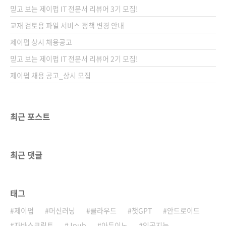
리즈(없음)출판일2021년 10월 20일페이지396
믿고 보는 제이펍 IT 전문서 리뷰어 3기 모집!
쪽판 형 46배판형(188*257*18.9)제 본무선
(soft cover)정 가29,800원 ISBN979-11-
교재 검토용 파일 서비스 정책 변경 안내
91600-40-7 (13000) 키워드유튜브, 영상편집,
제이펍 상시 채용공고
그래픽, 디자인, 동영상편집, 파이널컷, 프리미어
믿고 보는 제이펍 IT 전문서 리뷰어 2기 모집!
프..
제이펍 채용 공고_상시 모집
최근 포스트
최근 댓글
태그
제이펍
머신러닝
클라우드
챗GPT
안드로이드
자바스크립트
Jpub
아두이노
인공지능