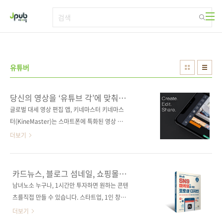
본문 바로가기
유튜버
당신의 영상을 ‘유튜브 각’에 맞춰
드립니다
글로벌 대세 영상 편집 앱, 키네마스터 키네마스
터(KineMaster)는 스마트폰에 특화된 영상 편
집 앱입니다. 유튜브를 떠돌다 보면 화면 오른쪽
더보기
상단에 'made with Kinemaster'란 워터마크
가 박힌 영상들을 본 적이 있을지도 모르겠네요.
키네마스터 무료 버전을 쓰면 그런 워터마크가
카드뉴스, 블로그 섬네일, 쇼핑몰
영상에 표시됩니다. 한때 키네마스터 워터마크
상세페이지, 직접 만들어야 한다면?
남녀노소 누구나, 1시간만 투자하면 원하는 콘텐
는 '초딩' 유튜버 영상의 트레이드 마크였습니다.
츠를직접 만들 수 있습니다. 스타트업, 1인 창업,
인터페이스가 워낙 간단하고 무료 버전으로도
인터넷 쇼핑몰, 유튜브 크리에이터, 블로그, 얼핏
더보기
어지간한 영상 편집 기능은 다 지원하다 보니, 어
보면 공통점이 보이지 않는 단어들입니다. 하지