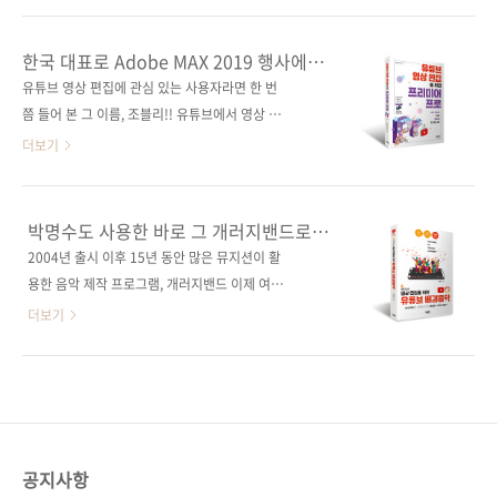
린 친구들이 키네마스터를 이용해 슬라임이나
만 확실한 공통점이 하나 있습니다. 바로 멀티 능
게임 플레이를 주제로 영상을 쏟아냈기 때문이
력, 그중에서도 ‘디자인’을 필요로 한다는 점입니
한국 대표로 Adobe MAX 2019 행사에
죠. 하지만 이 툴, 의외로 글로벌합니다. 다운로
다. 소규모 비즈니스를 시작했다면 홍보를 위한
참여한 국내 대표 영상 편집 크리에이터,
유튜브 영상 편집에 관심 있는 사용자라면 한 번
드 수가 2.5억 건이 넘고 월 사용자는 5천만 명
조블리의 프리미어 프로 강의
‘디자인’이 필요할 거고, 블로그나 유튜브 등을
쯤 들어 본 그 이름, 조블리!! 유튜브에서 영상 편
에 이르는 데다, 국산 툴임에도 한국뿐만 아니
운영한다면 더 돋보이는 콘텐츠를 위해 ‘디자
집 관련 동영상 콘텐츠를 올리며 활동하는 대표
더보기
라..
인’적인 요소를 고려해야 합니다. 평생 ‘디자
적인 크리에이터 중 한 명입니다. 2019년 1월부
인’이라는 직무가 남의 일이라고만 생각하다가
터 2020년 1월까지 무려 1년이라는 시간 동안
막상 직접 디자인을 해야 한다고 하니 눈앞이 캄
조블리의 10년 노하우를 모두 쓸어 담았습니다.
박명수도 사용한 바로 그 개러지밴드로
캄해지지 않나요? 하지만 걱정하지 마세요. 그래
프리미어 프로 2020 신기능까지 포함한 조블리
나만의 배경음악을 만들어 보세요.
2004년 출시 이후 15년 동안 많은 뮤지션이 활
픽 디자인을 위한 포토샵, 일러스트레이터부터
의 유튜브 영상 편집 노하우를 지금 바로 만나 보
용한 음악 제작 프로그램, 개러지밴드 이제 여러
영상 편집을 위한 프리미어 프로, 애프터이펙트
세요! 영상 편집에 관심 있는 사용자라면 2019
분의 유튜브 배경음악을 책임지겠습니다!! 누구
더보기
까지 거의 모..
년 11월을 기억할 것입니다. 바로 어도비 2020
나 쉽게 만들 수 있는 유튜브 영상 편집을 위한
업데이트가 있었죠? 어도비는 2013년 CC 버전
배경음악 10년 경력의 오렌지노와 함께 지금 바
을 출시한 이후 매년 새로운 기능을 업데이트했
로 시작해 보세요. 저작권 침해 신고 제기 메일
습니다. 그러다 2019년 11월 CC를 떼고, 프리
유튜브 채널을 운영하다 보면 한 번쯤 받을 수 있
미어 프로 2020, 포토샵 2020과 같은 형태로 버
는 저작권 침해 신고 제기 메일, 일부러 넣은 것
전을 표시하게 되었습니다. ..
도 아니고, 길거리를 촬영한 영상에 우연히 대중
공지사항