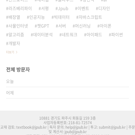
라즈베리파이
서평
Jpub
이벤트
디자인
배장열
인공지능
빅데이터
자바스크립트
사물인터넷
챗GPT
서버
머신러닝
아이폰
알고리즘
데이터분석
네트워크
아이패드
파이썬
개발자
더보기
전체 방문자
오늘
어제
10881 경기도 파주시 회동길 159 3층
사업자등록번호: 218-81-72574
교재 검토: textbook@jpub.kr | 독자 문의: help@jpub.kr | 투고: submit@jpub.kr | 주문
및 계산서: jpub@jpub.kr