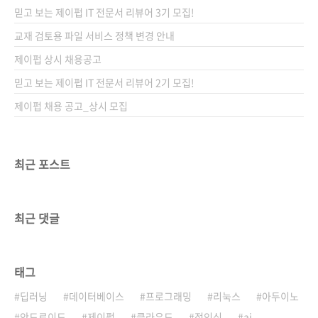
음악이 포함되어도 저작권 침해 메일을 받을 수
믿고 보는 제이펍 IT 전문서 리뷰어 3기 모집!
있다는 사실 알고 계신가요? 위 이미지는 저자가
촬영해서 업로드한 분수 쇼 영상에 나오던 음악
교재 검토용 파일 서비스 정책 변경 안내
때문에 받은 저작권 침해 신고 제기 메일입니다.
제이펍 상시 채용공고
이렇게 촬영 당시에 포함된 음악으로도 저작권
믿고 보는 제이펍 IT 전문서 리뷰어 2기 모집!
침해 신고를 당할 수 있는데, 의도적으로 넣는 배
경..
제이펍 채용 공고_상시 모집
최근 포스트
최근 댓글
태그
딥러닝
데이터베이스
프로그래밍
리눅스
아두이노
안드로이드
제이펍
클라우드
정인식
ai