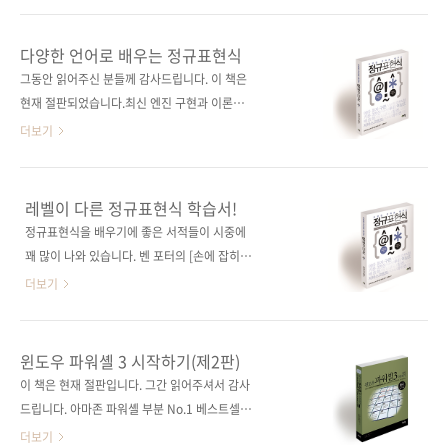
로 정규표현식을 풀 수 있는 달인이 될 것이다.
(Copilot)을, 마이크로소프트에서는 빙챗
도서구매 사이트(가나다순) [교보문고] [도서11
(BingChat) 등 내로라하는 기업들에서 앞다투
다양한 언어로 배우는 정규표현식
번가] [알라딘] [예스이십사] [인터파크] [쿠팡]
어 내놓았죠. 바로 얼마 전 네이버에서도 하이퍼
그동안 읽어주신 분들께 감사드립니다. 이 책은
전자책 구매 사이트(가나다순) [교보문고] [구글
클로바X(HyperCLOVA X)를 선보였습니다. '기
현재 절판되었습니다.최신 엔진 구현과 이론적
북스] [리디북스] [알라딘] [예스이십..
계가 원하는 대답을 해준다니 그게 가능해?'라는
배경!한 권으로 배우는 정규표현식의 모든 것!
더보기
호기심 때문이라도 한 번쯤 써봤을 것이라고 생
출판사 제이펍원출판사 기술평론사(技術評論
각합니다. 등장 당시 굉장한 충격으로 다가왔고,
社)원서명 正規表現技術入門(ISBN:
다양한 매체에서 이에 대해 다루었습니다. 물론
9784774172705)저자명 신야 료마, 스즈키 유
레벨이 다른 정규표현식 학습서!
출판계에서도 이 흐름을 놓치지 않고 수많은 책
스케, 타카타 켄역자명 김완섭출판일 2016년 2
정규표현식을 배우기에 좋은 서적들이 시중에
이 쏟아져 나왔습니다. 저도 안 써볼 수 없어서
월 29일페이지 424쪽시리즈 (없음)판 형
꽤 많이 나와 있습니다. 벤 포터의 [손에 잡히는
이번에 소개해드릴 《인간 vs. AI 정규표현식 ..
(170*225*21)제 본 무선(soft cover)정 가
정규 표현식]도 있고, [처음 시작하는 정규표현
더보기
26,000원ISBN 979-11-85890-45-6 (93000)
식], [한 권으로 끝내는 정규표현식] 등이 있는데,
키워드 정규식, 문자열, 기본3연산, 역참조, 백트
이들 모두도 그간 독자들로부터 많은 관심을 받
랙, 유니코드, JIT, 메타 문자 분야 프로그래밍 /
았던 것으로 알고 있습니다. (지금 보니 일부 서
윈도우 파워셸 3 시작하기(제2판)
기타 관련 사이트■ 아마존 소개 페이지■ 원출
적은 절판되었네요.ㅠㅠ) 이 서적들은 정규표현
이 책은 현재 절판입니다. 그간 읽어주셔서 감사
판사 페이지 관련 포스트■ 2016/02/22 - [출
식을 빠르고 제대로 배우기에 좋은 서적임이 분
드립니다. 아마존 파워셸 부분 No.1 베스트셀
간전 책소식] - 레..
명합니다. 그럼에도 저희 제이펍에서는 또 한 권
러! 국내 최초의 윈도우 파워셸 서적! 출판사 제
더보기