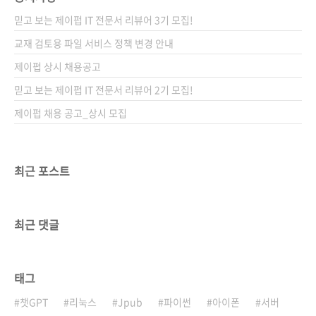
고의 베..
의 운영자 김태용 님의 저서입니다. (참고로 곧이
믿고 보는 제이펍 IT 전문서 리뷰어 3기 모집!
어 나올 제이펍의 책은 ASP.NET MVC 서적, 클
라우드 컴퓨팅 서적, JavaFX 서적입니다.) 김태
교재 검토용 파일 서비스 정책 변경 안내
용 님의 책은 지금까지 수퍼유저코리아에서 출
제이펍 상시 채용공고
간되었는데, 제이펍의 첫 책 『서버/인프라를 지
믿고 보는 제이펍 IT 전문서 리뷰어 2기 모집!
탱하는 기술』을 보신 후 변심(?)하셨는지 저희..
제이펍 채용 공고_상시 모집
최근 포스트
최근 댓글
태그
챗GPT
리눅스
Jpub
파이썬
아이폰
서버