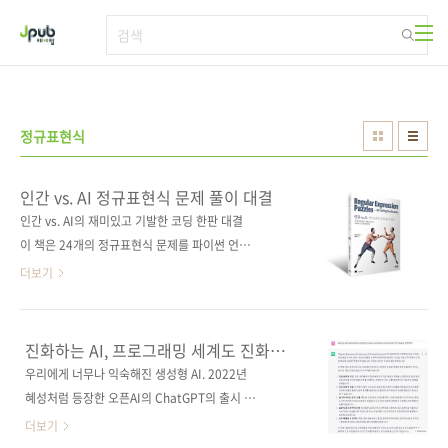
본문 바로가기
정규표현식
인간 vs. AI 정규표현식 문제 풀이 대결
인간 vs. AI의 재미있고 기발한 코딩 한판 대결
이 책은 24개의 정규표현식 문제를 파이썬 언어
로 풀어보며 인간의 해결 방법과 ChatGPT, 코
더보기
파일럿의 해결 방법은 어떻게 다른지 비교해본
다. AI 코딩 어시스턴트의 기능과 한계를 이해하
도록 돕고, 생산적인 프롬프트 작성법, AI 코딩
진화하는 AI, 프로그래밍 세계도 진화하고
어시스턴트의 제안을 현명하게 취합하는 방법,
있다
우리에게 너무나 익숙해진 생성형 AI. 2022년
원하는 결과를 얻기 위해 AI 코딩 어시스턴트와
혜성처럼 등장한 오픈AI의 ChatGPT의 출시 이
상호작용하는 방법을 알려준다. 이 책이 끝날 때
래 수많은 생성형 AI가 나왔습니다. 구글에서는
더보기
쯤이면 AI를 사용하지 않아도 자신만의 방법으
바드(Bard)를, 깃허브에서는 코파일럿