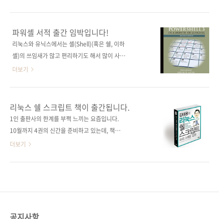
의 정규표현식을 준비하였습니다. 이번에 펴내
이펍 원출판사 Manning Publications 원서명
는 책의 특징을 말하자면, 책 부제에도 나와 있듯
Learn Windows PowerShell 3 in a Month
이 다양한 언어로 정규표현식을 설명하고 있다
of Lunches, Second Edition(원서 ISBN
파워셸 서적 출간 임박입니다!
는 점일 겁니다. 자바, 파이썬, 자바스크립트, 펄,
9781617291081) 저자명 돈 존스, 제프리 힉스
리눅스와 유닉스에서는 셸(Shell)(혹은 쉘, 이하
루비 등의 언어로 정규표현식을 설명하고 있습
역자명 조인중, 강성용 출판일 2013년 5월 22
셸)의 쓰임새가 많고 편리하기도 해서 많이 사용
니다. 그래서 여러분이 자주 사용하는 언어에서
일 페이지 512쪽 판 형 46배판 변형(188*245),
되고 있지만, 상대적으로 윈도우에서는 GUI로
더보기
의 정규표현식 ..
반양장(Soft Cover) 정 가 28,000원 ISBN
셸의 기능을 대체하기는 쉽지 않았었습니다. 그
978-89-94506-65-4 부가기호: 93000 키워드
래서 마이크로소프트는 윈도우 서버를 쉽게 관
파워쉘 / 도움말 시스템 / 커맨들릿 / 알리아스 /
리하기 위해 파워셸(PowerShell) 1.0을 2006
리눅스 쉘 스크립트 책이 출간됩니다.
정규표현식 / WMI / 스크립트 / 서식..
년에 발표하였습니다. 현재 버전 3까지 출시가
1인 출판사의 한계를 부쩍 느끼는 요즘입니다.
되어 있는데요. 아쉽게도, 국내에서는 파워셸에
10월까지 4권의 신간을 준비하고 있는데, 책은
관한 서적이 국내서든 번역서든 전무하였습니
정말 제대로 펴내고 싶지만 시간과 일손은 정해
더보기
다. 그래서 국내 윈도우 서버 관리가 필요한 분들
져 있는데다 머리는 뒤죽박죽이라 한걱정입니
은 외국 문서나 커뮤니티 등의 도움을 받으며 서
다. 그나마 다행인 건 저자와 역자들께서 모두 좋
버 자동화 관리를 해오고 있었는데요. 이제 그 불
은 원고를 주셨기에 편집 및 교정에 많은 시간을
편함이 다소 사라질 것 같아 다행입니다. 이번에
줄일 수 있었습니다. 이번에 나올 4권의 신간 중
펴내는 파워셸 책은 국내에서 처음 소개되는 파
그 첫 번째는 쉘 스크립트 책입니다. 『CentOS
워셸 서적일뿐더러 아마존에서 파워셸 부분 최
리눅스 구축관리 실무』를 집필하신 한국LUG
공지사항