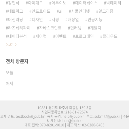
정인식
아이패드
아두이노
데이터베이스
빅데이터
네트워크
안드로이드
ai
사물인터넷
알고리즘
머신러닝
디자인
서평
배장열
인공지능
라즈베리파이
자바스크립트
딥러닝
개발자
데이터분석
제이펍
이벤트
프로그래밍
클라우드
더보기
전체 방문자
오늘
어제
10881 경기도 파주시 회동길 159 3층
사업자등록번호: 218-81-72574
교재 검토: textbook@jpub.kr | 독자 문의: help@jpub.kr | 투고: submit@jpub.kr | 주문
및 계산서: jpub@jpub.kr
대표 전화: 070-8201-9010 | 대표 팩스: 02-6280-0405