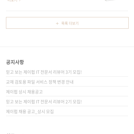
더보기
습니다. 이 자리를 통해 그동안 고생해 주신 많은
코틀린!‘빅 너드 랜치’의 풍부한 소프트웨어 교육
분께 다시 한번 편집자로서 감사의 인사를 드립
과 개발 노하우가 담긴 코틀린 서적! 도서 구매
니다. 이 책에 최종적으로 반영된 안드로이드
사이트(가나다 순)[강컴] [교보문고] [도서11번
목록 더보기
SDK 버전은 10.0이며, 사용된 안드로이드 스튜
가] [반디앤루니스] [알라딘] [예스이십사] [인터
디오의 버전은 3.5입니다. 그러고 보니 원래 4판
파크] 전자책 구매 사이트(가나다순)[교보문고]
원서의 경우는 안드로이드 SDK 버전은 8.1이며,
[구글북스] [리디북스] [알라딘] [예스이십사]
안드로..
[인터파크] 출판사 제이펍원출판사 빅 너드 랜치
(Big Nerd Ranch)원서명 Kotlin
공지사항
Programming: The Big Nerd Ranch
Guide(원서 ISBN: 9780135161630) 저자명
믿고 보는 제이펍 IT 전문서 리뷰어 3기 모집!
조시 스킨, 데이비드 그린핼프 역자명 심재철출
교재 검토용 파일 서비스 정책 변경 안내
판일 2019년..
제이펍 상시 채용공고
믿고 보는 제이펍 IT 전문서 리뷰어 2기 모집!
제이펍 채용 공고_상시 모집