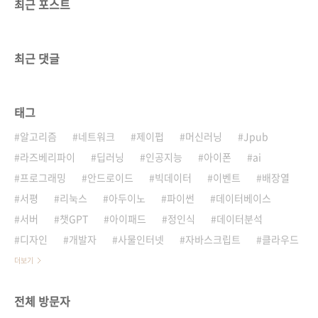
최근 포스트
최근 댓글
태그
알고리즘
네트워크
제이펍
머신러닝
Jpub
라즈베리파이
딥러닝
인공지능
아이폰
ai
프로그래밍
안드로이드
빅데이터
이벤트
배장열
서평
리눅스
아두이노
파이썬
데이터베이스
서버
챗GPT
아이패드
정인식
데이터분석
디자인
개발자
사물인터넷
자바스크립트
클라우드
더보기
전체 방문자