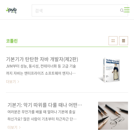
본문 바로가기
코틀린
기본기가 탄탄한 자바 개발자(제2판)
JVM부터 성능, 동시성, 컨테이너화 등 고급 기술
까지 자바는 엔터프라이즈 소프트웨어 엔지니어
링의 핵심이다. 훌륭한 자바 개발자가 되기 위해
더보기
선 기본기를 갖춰야 한다. 이 책은 자바 8 이후
자바 생태계와 릴리스 주기가 어떻게 변화했는
지 살펴보며, 특히 자바 11 및 17에 추가된 새로
기본기: 악기 따위를 다룰 때나 어떤
운 기능을 설명한다. 자바 모듈 및 동시성 모델,
운동을 할 때 가장 기초가 되는 기술
여러분은 무언가를 배울 때 얼마나 기본에 충실
클래스 로딩과 같은 강력한 기능부터 성능 최적
하신가요? 많은 사람이 기초부터 차근차근 단계
화와 바이트코드를 위한 고급 기술 그리고 테스
를 밟아가기보다는 바로 전문가의 길로 들어서
더보기
트 중심 개발과 컨테이너 기반 배포와 같은 필수
기를 바랍니다. 저도 캘리그래피나 동양화를 배