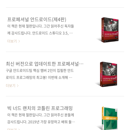
해시코프 볼트, 다중 인증 같은 최신 기술도 함께
나도 안드로이드 개발자! 익히 폐사에서도 나온
다루므로 이미 스프링 부트 애플리케이션 개발
적이 있던 그 유명한 빅 너드 랜치의 책! 드디어
경험이 많은 시니어 개발자에게도 도움이 됩니
네 번째 개정판이 나와 열심히 다듬어 여러분께
프로페셔널 안드로이드(제4판)
다. 스프링 부트를 배우고자 하는 개발자나 스프
선보이게 되었습니다. 모바일 교육 분야에서 유
이 책은 현재 절판입니다. 그간 읽어주신 독자들
링 부트 지식을 재정비하려는 개발자 모두에게
명한 미국의 빅 너드 랜치의 책을 저희 제이펍에
께 감사드립니다. 안드로이드 스튜디오 3.5, 안
가치 있는 책이란 말이죠! 이 책은 옮긴이 오명운
서도 여러 권 선보였었죠. 어떤 책이 나왔었는지
드로이드 SDK 10.0 등 최신 버전으로 돌아온 안
더보기
님이 ..
잠깐 살펴볼까요? 《빅 너드 랜치의 스위프트 프
드로이드 베스트 서적! ■ 종이책 구매 사이트
로그래밍(제2판)》 《빅 너드 랜치의 코틀린 프
(가나다순) [교보문고] [도서11번가] [반디앤루
로그래밍》 《실무에 바로 적용하는 안드로이드
니스] [알라딘] [영풍문고] [예스이십사] [인터파
최신 버전으로 업데이트한 프로페셔널
프로그래밍》 《실무에 바로 적용하는 안드로이
크] [쿠팡] ■ 전자책 구매 사이트(가나다순) [교
안드로이드(제4판)를 만나세요!
구글 안드로이드팀 핵심 멤버 2인이 집필한 안드
드 프로그래밍(제2판)》 이 중에서 오늘 소개할
보문고] [구글북스] [리디북스] [알라딘] [예스이
로이드 프로그래밍의 최고봉! 이번에 소개해 드
책은 '안드로이드 프로그래밍'의 제4판입니다.
십사] [인터파크] 출판사 제이펍 원출판사 Wrox
릴 책은 《프로페셔널 안드로이드(제4판)》입
더보기
안드로이드 버..
원서명 Professional Android(4th edition)
니다. 2009년의 《프로페셔널 안드로이드 애플
(원서 ISBN: 9781118949528) 저자명 리토 마
리케이션 개발》, 2010년의 《프로페셔널 안드
이어, 이안 레이크 역자명 현호철 출판일 2019
로이드 2 애플리케이션 개발》, 그리고 3판은 건
빅 너드 랜치의 코틀린 프로그래밍
년 11월 1일 페이지 1,112쪽 시리즈 I♥Mobile
너뛰고 9년 만에 소개해 드리는 프로페셔널 안드
이 책은 현재 절판입니다. 그간 읽어주신 분들께
37(제이펍의 모바일 시리즈 3..
로이드 시리즈입니다. 사실 더 빨리 출간했으면
감사드립니다. 2019년 가장 유망하고 배워 둘
좋았을 텐데 그동안 적지 않은 우여곡절이 있었
가치가 있는 프로그래밍 언어 중 하나로 선정된