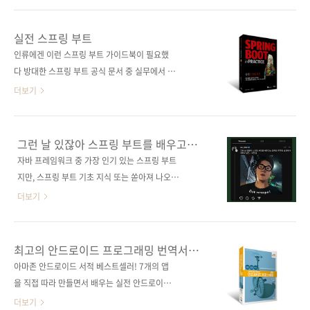
최신 기술까지 알아본다. 코틀린 및 클로저 등 다
우기 시작했을 때 먼 훗날을 상상하곤 했습니다.
른 JVM 언어까지 다뤄 자바 기술을 한층 더 업그
이제 막 붓을 쥐었으면서, 방송에 쓰이는 제 글씨
실전 스프링 부트
레이드하고 탄탄한 기반을 다질 수 있도록 도와
를 상상하면서 말이죠. 하지만 취미로 배우던 그
인류에겐 이런 스프링 부트 가이드북이 필요했
준다. 도서구매 사이트(가나다순) [교보문고]
때도 선생님은 기본이 가장 중요하다며 붓 쥐는
다 방대한 스프링 부트 공식 문서 중 실무에서 잘
[도서11번가] [알라딘] [예스이십사] ..
방법과 선 긋기를 알려주셨습니다. 지루했습니
쓰이는 팁을 찾기란 어렵다. 이 책은 초급에서 중
더보기
다. 하지만 본격적으로 글씨를 쓰고 그림을 그려
급 수준의 독자를 대상으로 스프링 부트의 기본
보니 왜 기본부터 배워야 하는지 알겠더군요. 이
개념부터 다양한 기능을 효과적으로 사용하는
미 알고 있는 것도 마찬가지 아닐까 싶습니다. 자
고급 개념까지 알려주며, 실무에서 겪는 문제의
그런 날 있잖아 스프링 부트를 배우고는
바는 이미 많은 개발자에게 익숙한 언어입니다.
해법까지 알차게 담았다. 코틀린, GraalVM 스프
있지만 무작정 실전에서 써보고 싶은...
자바 프레임워크 중 가장 인기 있는 스프링 부트
1995년 출시됐고, 30여 년 동안 사랑받았죠. 익
그런 날
링 네이티브 이미지, GraphQL, 해시코프 볼트,
지만, 스프링 부트 기초 지식 또는 쏟아져 나오는
숙하면 초심을 잊기 쉽습니다. 22까지 출시된 자
다중 인증 등도 다뤄 최신 기술을 익히고 싶은 개
최신 기술에 대한 지식이 부족하다면 무작정 실
더보기
바, 얼마나..
발자에게도 큰 도움을 준다. 도서구매 사이트(가
전에서 쓸 때 머뭇거리게 되죠. 여기, 초중급 스
나다순) [교보문고] [도서11번가] [알라딘] [예스
프링 부트 개발자분들을 위해 풍부한 실무형 예
이십사] [인터파크] [쿠팡] 전자책 구매 사이트
제가 포함된 책을 준비했습니다. 이 책은 스프링
최고의 안드로이드 프로그래밍 번역서를
(가나다순) [교보문고] [구글북스] [리디북스]
부트의 기본 개념부터 다양한 기능을 효과적으
꿈꿉니다!
아마존 안드로이드 서적 베스트셀러! 7개의 앱
[알라딘] [예스이십사] 출판사 제이펍 저작권사
로 사용하는 고급 개념까지 알려주며, 코틀린,
을 직접 따라 만들면서 배우는 실전 안드로이드
Manning 원서명 Spring ..
GraalVM 스프링 네이티브 이미지, GraphQL,
프로그래밍! 책 한 권의 과정을 다 마치면 어느새
더보기