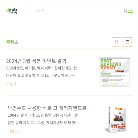
본문 바로가기
콘텐츠
2024년 3월 서평 이벤트 결과
안녕하세요, 여러분. 벌써 4월이 찾아왔네요! 봄
바람이 불고 꽃들이 피어나고 나뭇잎이 돋아다
는 이 기쁜 시기에 여러분과 함께 책을 읽고 새로
더보기
운 경험을 나눌 수 있다는 것이 정말 행복하답니
다. 참, 서평 이벤트 결과 발표에 대한 일정 안내
를 드리려고 합니다. 지금까지는 심사 프로세스
박명수도 사용한 바로 그 개러지밴드로
로 인해 도서에 기재된 내용과 다르게 월말에 당
나만의 배경음악을 만들어 보세요.
2004년 출시 이후 15년 동안 많은 뮤지션이 활
첨자를 발표해왔으나, 이제는 도서에 기재된 대
용한 음악 제작 프로그램, 개러지밴드 이제 여러
로 익월 첫째 주에 발표할 예정입니다. 지금껏 독
분의 유튜브 배경음악을 책임지겠습니다!! 누구
더보기
자님들께 혼란을 드린 점, 죄송하다는 말씀 올립
나 쉽게 만들 수 있는 유튜브 영상 편집을 위한