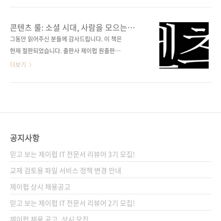
니다. 그럼 이제 3월 서평 이벤트 결과를 발표할
배경음악 10년 경력의 오렌지노와 함께 지금 바
게요! 제이펍 서적을 읽어주시고 리뷰 이벤트에
로 시작해 보세요. 저작권 침해 신고 제기 메일
콘텐츠 룰: 소셜 시대, 사람을 모으는
참여해주셔서 진심으로 감사드려요. 당첨자는
유튜브 채널을 운영하다 보면 한 번쯤 받을 수 있
콘텐츠 전략의 모든 것
그동안 읽어주신 분들께 감사드립니다. 이 책은
박O자, 조O필, The Programmer 님입니다. -
는 저작권 침해 신고 제기 메일, 일부러 넣은 것
현재 절판되었습니다. 출판사 제이펍 원출판사
박O자 님 마음까지 물들이는 어반 수채화 컬러
도 아니고, 길거리를 촬영한 영상에 우연히 대중
Wiley 원서명 Content Rules: How to
더보기
링 ..
음악이 포함되어도 저작권 침해 메일을 받을 수
Create Killer Blogs, Podcasts, Videos,
있다는 사실 알고 계신가요? 위 이미지는 저자가
Ebooks, Webinars (and More) That
촬영해서 업로드한 분수 쇼 영상에 나오던 음악
Engage Customers and Ignite Your
때문에 받은 저작권 침해 신고 제기 메일입니다.
Business(원서 ISBN 9780470648285) 저자
이렇게 촬영 당시에 포함된 음악으로도 저작권
명 앤 핸들리(Ann Handley), C.C. 채프먼(C. C.
침해 신고를 당할 수 있는데, 의도적으로 넣는 배
Chapman) 역자명 정수진 출판일 2012년 2월
공지사항
경..
24일 페이지 368쪽 판 형 신국판 변형
믿고 보는 제이펍 IT 전문서 리뷰어 3기 모집!
(152*215) 반양장(Soft Cover) 정 가 15,800
원 ISBN 978-89-94506-36-4 부가기호:
교재 검토용 파일 서비스 정책 변경 안내
13320 키워드 블로그 / 콘텐츠..
제이펍 상시 채용공고
믿고 보는 제이펍 IT 전문서 리뷰어 2기 모집!
제이펍 채용 공고_상시 모집