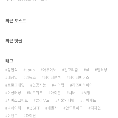
최근 포스트
최근 댓글
태그
정인식
Jpub
아두이노
알고리즘
ai
딥러닝
배장열
리눅스
데이터분석
데이터베이스
프로그래밍
인공지능
제이펍
라즈베리파이
머신러닝
네트워크
아이폰
서버
서평
자바스크립트
클라우드
사물인터넷
아이패드
빅데이터
챗GPT
개발자
안드로이드
디자인
이벤트
파이썬