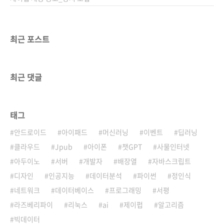
최근 포스트
최근 댓글
태그
안드로이드
아이패드
머신러닝
이벤트
딥러닝
클라우드
Jpub
아이폰
챗GPT
사물인터넷
아두이노
서버
개발자
배장열
자바스크립트
디자인
인공지능
데이터분석
파이썬
정인식
네트워크
데이터베이스
프로그래밍
서평
라즈베리파이
리눅스
ai
제이펍
알고리즘
빅데이터