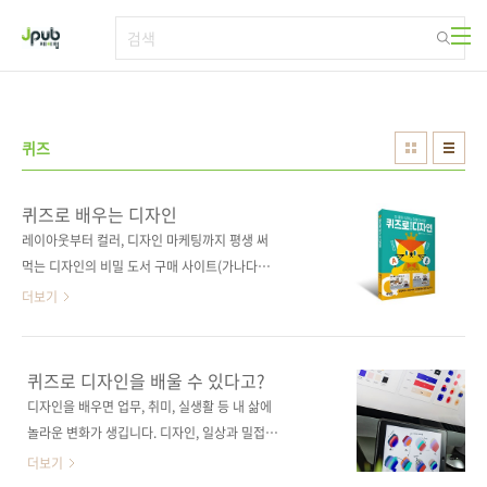
본문 바로가기
퀴즈
퀴즈로 배우는 디자인
레이아웃부터 컬러, 디자인 마케팅까지 평생 써
먹는 디자인의 비밀 도서 구매 사이트(가나다
순) [교보문고] [도서11번가] [알라딘] [예스
더보기
이십사] [인터파크] [쿠팡] 전자책 구매 사이트
(가나다순) 교보문고 / 구글북스 / 리디북스 / 알
라딘 / 예스이십사 출판사 제이펍저작권사 SBク
퀴즈로 디자인을 배울 수 있다고?
リエイティブ원서명 クイズdeデザイン도서
디자인을 배우면 업무, 취미, 실생활 등 내 삶에
명 퀴즈로 배우는 디자인부제목 레이아웃부
놀라운 변화가 생깁니다. 디자인, 일상과 밀접하
터 컬러, 디자인 마케팅까지 평생 써먹는 디자인
게 연결되어 있는 지식이지만 막상 배워야 한다
더보기
의 비밀지은이 ingectar-e옮긴이 구수영감수자
고 하면 그 자체로 스트레스일 것입니다. 하지만