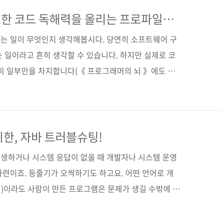
위한 고급 방법까지, 딱딱하지 않은 그림과 흥미로운 실
 읽는 법’을 알려준다. 도서구매 사이트(가나다순) [교보
한 코드 독해력을 올리는 프로파일링,
 [예스이십사] [인터파크] [쿠팡] 전자책 구매 사이트(가
는 일이 무엇인지 생각해봅시다. 당연히 소프트웨어 구
 일이라고 흔히 생각할 수 있습니다. 하지만 실제로 코
극히 일부만을 차지합니다(《 프로그래머의 뇌 》에도 나
에 나온 《자바 잘 읽는 법》의 앞부분을 인용해보겠습니
분의 시간을 솔루션을 설계하고, 기존 코드를 분석하고,
기술을 습득하는 데 할애한다. 작성된 코드는 그들이 이
결과다. 따라서 실제로 개발자는 새로운 기능을 효율적으
위한, 자바 트러블슈팅!
루션을 이해하는 데 대부분의 시간을 소비한다. (《자바
생하거나 시스템 응답이 없을 때 개발자나 시스템 운영
코드를 읽..
마련이죠. 등줄기가 오싹하기도 하고요. 어떤 언어로 개
)이라도 사람이 만든 프로그램은 문제가 생길 수밖에 없
 시스템도 완벽하기가 참 쉽지 않죠?) 문제나 장애가 생기
를 진단하고 분석하는 것이야말로 성공하는 트러블슈팅의