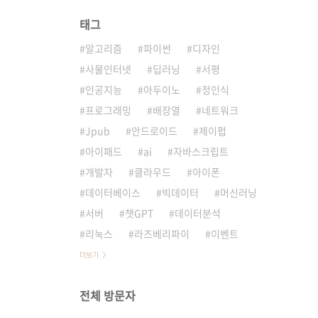
태그
알고리즘
파이썬
디자인
사물인터넷
딥러닝
서평
인공지능
아두이노
정인식
프로그래밍
배장열
네트워크
Jpub
안드로이드
제이펍
아이패드
ai
자바스크립트
개발자
클라우드
아이폰
데이터베이스
빅데이터
머신러닝
서버
챗GPT
데이터분석
리눅스
라즈베리파이
이벤트
더보기
전체 방문자