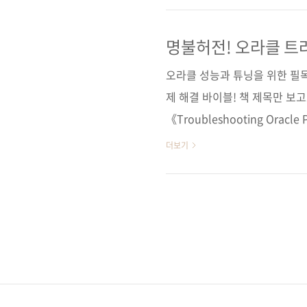
키라고 할 수 있는데요. 그런데
영자들은 트러블슈팅에 관한 교
명불허전! 오라클 트
요한 트러블슈팅인데 말이죠. 
오라클 성능과 튜닝을 위한 필독
담은 이 책을 말이죠! 《자바 트
제 해결 바이블! 책 제목만 보고
《Troubleshooting Oracle
판이 2008년에 출간되어 오라
더보기
번 2판에서는 오라클 12c 최
터로 계신 (주)위즈베이스의 
기에 번역 또한 믿고 보실 수 
해결을 위한 바이블로 자리매김
다. ■ 체계..