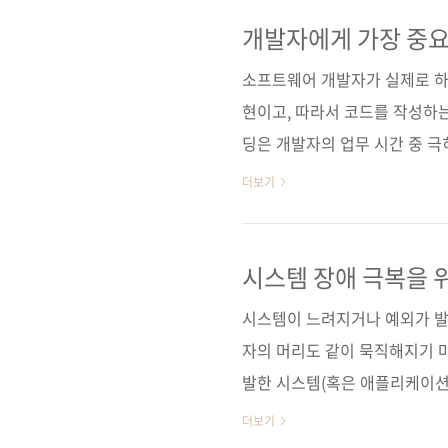
스 아키텍처에서 문제를 찾기 
제 사례와 함께 자바 코드를 ‘잘
개발자에게 가장 중요
디버깅, 로깅 기법
문고] [도서11번가] [알라딘]
소프트웨어 개발자가 실제로 하
나다순) 교보문고 ..
현이고, 따라서 코드를 작성하는
딩은 개발자의 업무 시간 중 
오는 연구 결과입니다). 이번
더보기
다. 소프트웨어 개발자는 대부
실행 로직을 파악하고, 새로운 
모든 과정을 성공적으로 마친 
시스템 장애 극복을 
로 작성하는 일보다는 기존 솔
시스템이 느려지거나 예외가 발
잘 읽는 법》, xiv쪽) 즉, 남의 
자의 머리도 같이 묵직해지기 
발한 시스템(혹은 애플리케이션
습니다. (사람도, 사람이 만든
더보기
는 원인도 천차만별이라 장애