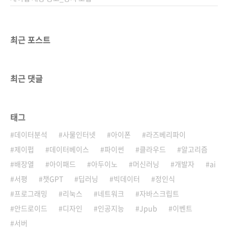
최근 포스트
최근 댓글
태그
데이터분석
사물인터넷
아이폰
라즈베리파이
제이펍
데이터베이스
파이썬
클라우드
알고리즘
배장열
아이패드
아두이노
머신러닝
개발자
ai
서평
챗GPT
딥러닝
빅데이터
정인식
프로그래밍
리눅스
네트워크
자바스크립트
안드로이드
디자인
인공지능
Jpub
이벤트
서버