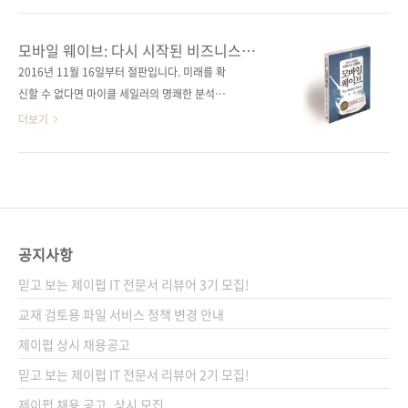
볼 수 있는 계기가 되었으면 합니다. 출판사 제이
의 응용과 미래에 관해 다양한 현장의 이야기를
펍저자명 정금호출판일 2013년 8월 28일페이
모아 엮은 책! 출판사 제이펍 원출판사 O’Reilly
모바일 웨이브: 다시 시작된 비즈니스
지 268쪽판 형 크라운판 변형(152*215), 반양
Media 원서명 Big Data Now: 2012 Edition
대항해
2016년 11월 16일부터 절판입니다. 미래를 확
장(soft cover)정 가 13,800원ISBN 978-89-
(원서 ISBN: 9781449356712) 저자명 오라일
신할 수 없다면 마이클 세일러의 명쾌한 분석을
94506-73-9 (0332..
리 미디어 역자명 배장열 출판일 2013년 7월
읽어라! 모바일은 컴퓨팅 기술에 이은 제5의 물
더보기
31일 페이지 212쪽 판 형 신국판 변형
결이다! 모바일 인텔리전스로부터 새로운 비즈
(152*215), 반양장(soft cover) 정 가 13,000
니스가 시작되었다. 뉴욕타임즈, 월스트리트저
원 ISBN 978-89-94506-70-8 (03320) 키워드
널 베스트셀러! 출판사 제이펍 원출판사
big data / 하둡 / 기계 학습 / 머신러닝 / 데이
Vanguard Press 원서명 The Mobile Wave
터 마이닝 ..
(원서 ISBN 978-1-59315-720-3) 저자명 마이
클 세일러(Michael Saylor) 역자명 이준걸 출판
공지사항
일 2013년 3월 28일 페이지 336쪽 판 형 신국
믿고 보는 제이펍 IT 전문서 리뷰어 3기 모집!
판 변형(152*215), 반양장(Soft Cover) 정 가
16,000원 ISBN 978-89-94506-59-3 부가기
교재 검토용 파일 서비스 정책 변경 안내
호: 03320 키워드 모바일 / 비즈니스 / 스마트폰
제이펍 상시 채용공고
/ 정보혁명 / 마케팅 / 트렌..
믿고 보는 제이펍 IT 전문서 리뷰어 2기 모집!
제이펍 채용 공고_상시 모집