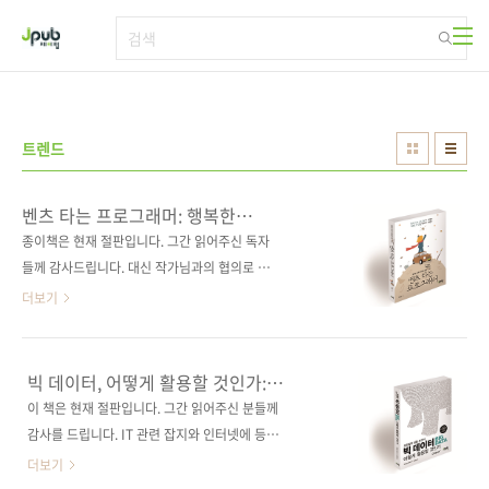
본문 바로가기
트렌드
벤츠 타는 프로그래머: 행복한
프로그래밍을 위한 어느 선배 개발자의
종이책은 현재 절판입니다. 그간 읽어주신 독자
조언
들께 감사드립니다. 대신 작가님과의 협의로 전
자책을 무료로 배포하고 있으니 많이 읽어주시
더보기
면 고맙겠습니다. 전자책 구매 사이트(가나다순)
[교보문고] [구글북스] [리디북스] [알라딘] [예
스이십사] [인터파크] 치킨집 얘기는 이제 그만!
빅 데이터, 어떻게 활용할 것인가:
30년 경력의 개발자가 같은 길을 걷고자 하는 후
오라일리 심층 보고서
이 책은 현재 절판입니다. 그간 읽어주신 분들께
배들에게 던지는 애정 어린 충고와 격려를 담았
감사를 드립니다. IT 관련 잡지와 인터넷에 등록
습니다. 행복한 프로그래밍을 위해 지금 해야 할
된 기사들 중에서 빅 데이터의 최근 동향, 당면한
더보기
건 무엇인지, 난 어떤 꿈을 꾸어야 하는지 상상해
이슈들을 해결할 수 있는 기사, 그리고 빅 데이터