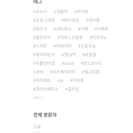
태그
리눅스
개발자
파이썬
프로그래밍
머신러닝
제이펍
정인식
네트워크
서평
이벤트
클라우드
자바스크립트
아두이노
디자인
빅데이터
인공지능
데이터분석
챗GPT
배장열
사물인터넷
Jpub
안드로이드
서버
라즈베리파이
알고리즘
아이패드
ai
아이폰
데이터베이스
딥러닝
더보기
전체 방문자
오늘