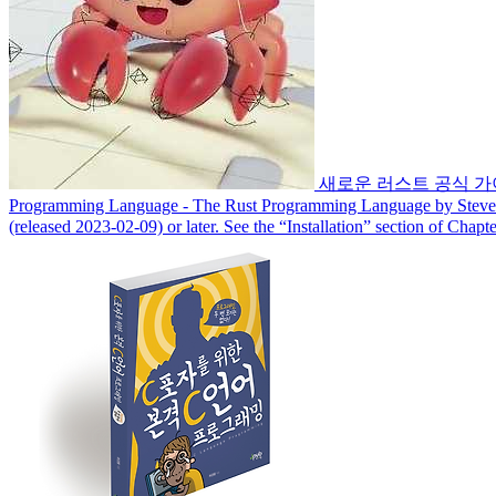
새로운 러스트 공식 가
Programming Language - The Rust Programming Language by Steve Kla
(released 2023-02-09) or later. See the “Installation” section 