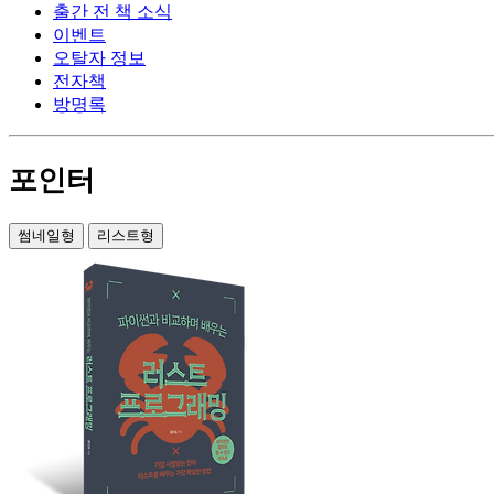
출간 전 책 소식
이벤트
오탈자 정보
전자책
방명록
포인터
썸네일형
리스트형