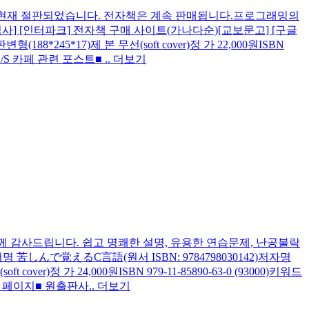
 현재 절판되었습니다. 전자책은 계속 판매됩니다.프로그래밍의
십사] [인터파크] 전자책 구매 사이트(가나다순)[교보문고] [구글
245*17)제 본 무선(soft cover)정 가 22,000원ISBN
/S 카페 관련 포스트■ ..
더보기
께 감사드립니다. 쉽고 명쾌한 설명, 유용한 연습문제, 난공불락
んで覚えるC言語(원서 ISBN: 9784798030142)저자명
r)정 가 24,000원ISBN 979-11-85890-63-0 (93000)키워드
개 페이지■ 원출판사..
더보기