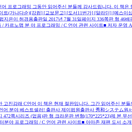
 언어 프로그래밍
그동안 읽어주신 분들께 감사드립니다. 이 책은
(가나다순)[강컴] [교보문고] [도서11번가] [알라딘] [예스이
 허경용출판일 2017년 7월 31일페이지 336쪽판 형 46배판변형(188*
 알고리즘 / 카르노맵 분 야 프로그래밍 / C 언어 관련 사이트■ 저자 운영 A
한 고진감래 C언어
이 책은 현재 절판입니다. 그간 읽어주신 분들
언어 분야 베스트셀러! 출판사 제이펍원출판사 秀和システム원서명 苦し
리즈 (없음)판 형 크라운판 변형(170*225*23)제 본 무선(soft cove
/ 포인터분야 프로그래밍 / C 언어 관련 사이트■ 아마존 재팬 도서 소