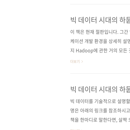
파크 설치, 운영, 그리고 활용
해 설명도 쉽게 하고 있는 것이 
빅 데이터 시대의 하둡
화형 셸 같은 스파크의 특징들을
이 책은 현재 절판입니다. 그간 
MLlib 같은 스파크의 강..
케이션 개발 환경을 상세히 설명
지 Hadoop에 관한 거의 모든
徹底入門 第2版 (원서 ISBN: 
더보기
타케, 사루타 코우스케, 시모가
명 김완섭 출판일 2014년 6월 
우드 09) 판 형 4x6배판 변형(188
빅 데이터 시대의 하둡
ISBN 978-89-94506-96-8 (93
빅 데이터를 기술적으로 설명할 
명은 아래의 링크를 참조하시고
책을 한마디로 말한다면, 살짝 
습니다. 또 '하둡에 관한 가장 