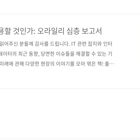
식을 취하고 있습니다. 이번 책도 독자 여러분이 읽기
 분을 통해 사전 검증을 시행했는데요, 그중 책에도 실린
올려드립니다. 김*범(SK C&C)Hadoop에 대해 이보
활용할 것인가: 오라일리 심층 보고서
입니다. 필요한 정보가 충분히 수록되어 있고, 환경 설정
 읽어주신 분들께 감사를 드립니다. IT 관련 잡지와 인터
데이터의 최근 동향, 당면한 이슈들을 해결할 수 있는 기
 미래에 관해 다양한 현장의 이야기를 모아 엮은 책! 출판
ia 원서명 Big Data Now: 2012 Edition (원서
) 저자명 오라일리 미디어 역자명 배장열 출판일 2013년 7월
형(152*215), 반양장(soft cover) 정 가 13,000원
(03320) 키워드 big data / 하둡 / 기계 학습 / 머신러닝 /