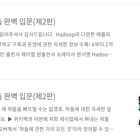
하는 방법까지를 잘 다루고 있으며, 스파크 입문자들을 위
특징입니다. ■ 분산 데이터세트, 메모리 기반 캐싱, 대
 완벽 입문(제2판)
 빠르게 파고든다■ 스파크 SQL, 스파크 스트리밍,
읽어주셔서 감사드립니다. ​ Hadoop의 다양한 애플리
하고 구축과 운영에 관한 자세한 정보 수록! A부터 Z까
 것! 출판사 제이펍 원출판사 쇼에이사 원서명 Hadoop
9784798129648) 저자명 오오타 카스기, 이와사키 마사
키 토오루, 후지이 타츠로우, 야마시타 신이치 지음 역자
18일 페이지 656쪽 시리즈 I♥Cloud 09 (아이러브클라
*245*31) 제 본 무선(soft cover) 정 가 36,000원
 완벽 입문(제2판)
000) 키..
때 하둡을 빠뜨릴 수는 없겠죠. 하둡에 대한 자세한 설
요. ▶ 위키백과 이번에 저희 제이펍에서 펴내는 하둡
오버해서 '하둡에 관한 거의 모든 것'이라 정의할 수 있겠
친절한 책'이라 자부할 수 있을 만큼, 정말 옆에서 멘토가