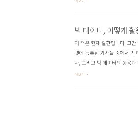
더보기
알려주듯 차근차근 일러주는 형
전에 '제이펍의 베타리더' 여섯
두 분의 솔직한 베타리딩 후기를 
빅 데이터, 어떻게 
다 더 자세한 가이드는 없을 것
이 책은 현재 절판입니다. 그간
구성 및 운영 시 발..
넷에 등록된 기사들 중에서 빅 
사, 그리고 빅 데이터의 응용과
사 제이펍 원출판사 O’Reilly Med
더보기
ISBN: 9781449356712
31일 페이지 212쪽 판 형 신국판 변
ISBN 978-89-94506-70-8 
데이터 마이닝 ..