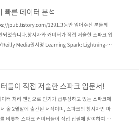
 기반의 분석 인프라룰 구현할 수 있다는 것도 큰 장점
 제이펍도 스파크의 가능성을 보고 스파크의 창시자인 마
이 빠른 데이터 분석
 커미터인 홀든 카로 등이 집필한 《러닝 스파크》를
//jpub.tistory.com/1291그동안 읽어주신 분들께
..
절판되었습니다.창시자와 커미터가 직접 저술한 스파크 입
ly Media원서명 Learning Spark: Lightning-
(원서 ISBN: 9781449358624)저자명 홀든 카로, 앤디 콘빈스
아역자명 박종영출판일 2015년 10월 15일페이지 336
클라우드 10)판 형 (188*245*22)제 본 무선(soft
979-11-85890-33-3 (93000)키워드 클라우드 / 아파치 /
터들이 직접 저술한 스파크 입문서!
데이터 처리 엔진으로 인기가 급부상하고 있는 스파크에
서 올 2월말에 출간된 서적이며, 스파크의 창시자인 마
ria)를 비롯해 스파크 커미터들이 직접 집필에 참여하여 출
책입니다. 번역은 타조(Tajo)로 유명한 그루터의 박종영
 대해 속속들이 알고 있는 저자들이 집필한 서적이라 스