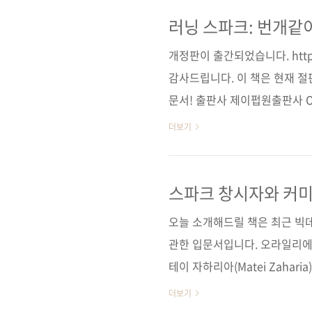
는 회사에 맞게 자유롭게 아파치
인 것 같습니다. 그래서 저희
러닝 스파크: 번개같
테이 자하리아와 출륭한 스파크
개정판이 출간되었습니다. https:
15년 가을에 출간하였었는데요. 
감사드립니다. 이 책은 현재 
문서! 출판사 제이펍원출판사 O’Reil
Fast Big Data Analysis
더보기
키, 패트릭 웬델, 마테이 자하리
쪽시리즈 I♥Cloud 10 (아이러브
cover)정 가 24,000원ISBN 
스파크 창시자와 커미
하둡..
오늘 소개해드릴 책은 최근 빅
관한 입문서입니다. 오라일리에
테이 자하리아(Matei Zaha
간 전부터 많은 관심을 받았던 
더보기
님께서 맡아주셨고요. 스파크에