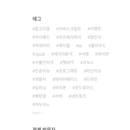
태그
알고리즘
자바스크립트
이벤트
아이패드
라즈베리파이
정인식
빅데이터
제이펍
ai
클라우드
Jpub
데이터분석
서평
파이썬
사물인터넷
챗GPT
리눅스
인공지능
프로그래밍
머신러닝
개발자
데이터베이스
디자인
딥러닝
아이폰
안드로이드
배장열
서버
네트워크
아두이노
더보기
전체 방문자