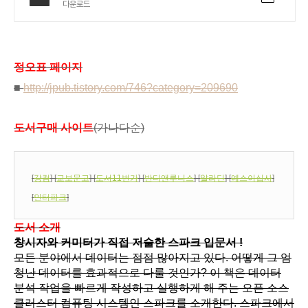
다운로드
정오표 페이지
■
http://jpub.tistory.com/746?category=209690
도서구매 사이트
(가나다순)
[
강컴
] [
교보문고
] [
도서11번가
] [
반디앤루니스
] [
알라딘
] [
예스이십사
]
[
인터파크
]
도서 소개
창시자와 커미터가 직접 저술한 스파크 입문서 !
모든 분야에서 데이터는 점점 많아지고 있다. 어떻게 그 엄
청난 데이터를 효과적으로 다룰 것인가? 이 책은 데이터
분석 작업을 빠르게 작성하고 실행하게 해 주는 오픈 소스
클러스터 컴퓨팅 시스템인 스파크를 소개한다. 스파크에서