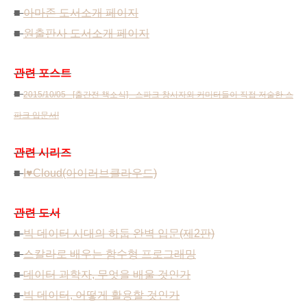
■
아마존 도서소개 페이지
■
원출판사 도서소개 페이지
관련 포스트
■
2015/10/05 - [출간전 책소식] - 스파크 창시자와 커미터들이 직접 저술한 스
파크 입문서!
관련 시리즈
■
I♥Cloud(아이러브클라우드)
관련 도서
■
빅 데이터 시대의 하둡 완벽 입문(제2판)
■
스칼라로 배우는 함수형 프로그래밍
■
데이터 과학자, 무엇을 배울 것인가
■
빅 데이터, 어떻게 활용할 것인가