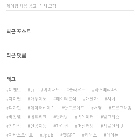
제이펍 채용 공고_상시 모집
최근 포스트
최근 댓글
태그
이벤트
ai
아이패드
클라우드
라즈베리파이
제이펍
아두이노
데이터분석
개발자
서버
디자인
데이터베이스
안드로이드
서평
프로그래밍
배장열
네트워크
딥러닝
빅데이터
알고리즘
정인식
인공지능
파이썬
머신러닝
사물인터넷
자바스크립트
Jpub
챗GPT
리눅스
아이폰