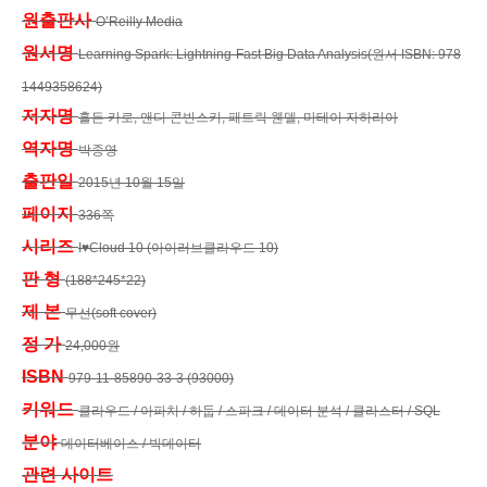
원출판사
O’Reilly Media
원서명
Learning Spark: Lightning-Fast Big Data Analysis
(원서 ISBN: 978
1449358624)
저자명
홀든 카로, 앤디 콘빈스키, 패트릭 웬델, 마테이 자하리아
역자명
박종영
출판일
2015년 10월 15일
페이지
336쪽
시리즈
I♥Cloud 10 (아이러브클라우드 10)
판 형
(188*245*22)
제 본
무선(soft cover)
정 가
24,000원
ISBN
979-11-85890-33-3 (93000)
키워드
클라우드 / 아파치 / 하둡 / 스파크 / 데이터 분석 / 클라스터 / SQL
분야
데이터베이스 / 빅데이터
관련 사이트