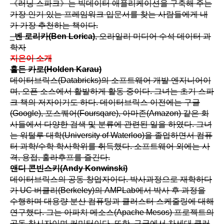
《러닝 스파크》는 빅데이터 애플리케이션을 구축해 주는
가장 인기 있는 프레임워크 입문서를 찾는 사람들에게 내
가 가장 추천하는 책이다.
_
벤 로리카(Ben Lorica)
, 오라일리 미디어 수석 데이터 과
학자
지은이 소개
홀든 카로(Holden Karau)
데이터브릭스(Databricks)의 소프트웨어 개발 엔지니어이
며, 오픈 소스에서 활발하게 활동 중이다. 그녀는 초기 스파
크 책의 저자이기도 하다. 데이터브릭스 이전에는 구글
(Google), 포스퀘어(Foursqare), 아마존(Amazon) 같은 회
사들에서 다양한 검색 및 분류에 관련된 일을 하였다. 그녀
는 워털루 대학(University of Waterloo)을 졸업하면서 컴퓨
터 과학/수학 학사학위를 취득했다. 소프트웨어 외에는 사
격, 용접, 훌라후프를 즐긴다.
앤디 콘빈스키(Andy Konwinski)
데이터브릭스의 공동 창업자이다. 박사과정으로 재학하다
가 UC 버클리(Berkeley)의 AMPLab에서 박사 후 과정을
수행하며 대용량 분산 컴퓨팅과 클러스터 스케줄링에 대해
연구했다. 그는 아파치 메소스(Apache Mesos) 프로젝트의
공동 창시자이며 커미터이다. 또한, 구글에서 차세대 클러