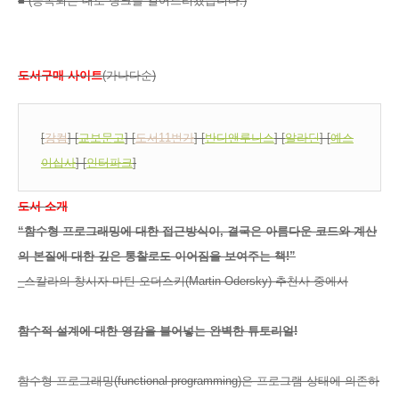
■ (등록되는 대로 링크를 걸어드리겠습니다.)
도서구매 사이트
(가나다순)
[
강컴
] [
교보문고
] [
도서11번가
] [
반디앤루니스
] [
알라딘
] [
예스
이십사
] [
인터파크
]
도서 소개
“함수형 프로그래밍에 대한 접근방식이, 결국은 아름다운 코드와 계산
의 본질에 대한 깊은 통찰로도 이어짐을 보여주는 책!”
_스칼라의 창시자 마틴 오더스키(Martin Odersky) 추천사 중에서
함수적 설계에 대한 영감을 불어넣는 완벽한 튜토리얼!
함수형 프로그래밍(functional programming)은 프로그램 상태에 의존하