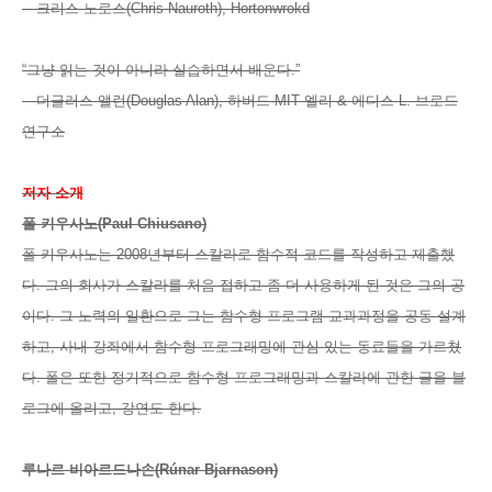
—크리스 노로스(Chris Nauroth), Hortonwrokd
“그냥 읽는 것이 아니라 실습하면서 배운다.”
—더글러스 앨런(Douglas Alan), 하버드·MIT 엘리 & 에디스 L. 브로드
연구소
저자 소개
폴 키우사노(Paul Chiusano)
폴 키우사노는 2008년부터 스칼라로 함수적 코드를 작성하고 제출했
다. 그의 회사가 스칼라를 처음 접하고 좀 더 사용하게 된 것은 그의 공
이다. 그 노력의 일환으로 그는 함수형 프로그램 교과과정을 공동 설계
하고, 사내 강좌에서 함수형 프로그래밍에 관심 있는 동료들을 가르쳤
다. 폴은 또한 정기적으로 함수형 프로그래밍과 스칼라에 관한 글을 블
로그에 올리고, 강연도 한다.
루나르 비아르드나손(Rúnar Bjarnason)