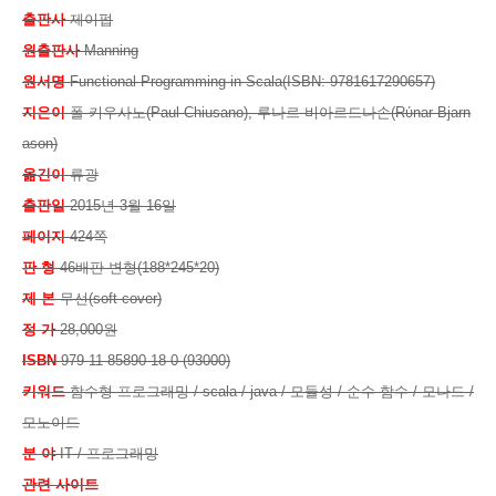
출판사
제이펍
원출판사
Manning
원서명
Functional Programming in Scala(ISBN: 9781617290657)
지은이
폴 키우사노(Paul Chiusano), 루나르 비아르드나손(Rύnar Bjarn
ason)
옮긴이
류광
출판일
2015년 3월 16일
페이지
424쪽
판 형
46배판 변형(188*245*20)
제 본
무선(soft cover)
정 가
28,000원
ISBN
979-11-85890-18-0 (93000)
키워드
함수형 프로그래밍 / scala / java / 모듈성 / 순수 함수 / 모나드 /
모노이드
분 야
IT / 프로그래밍
관련 사이트