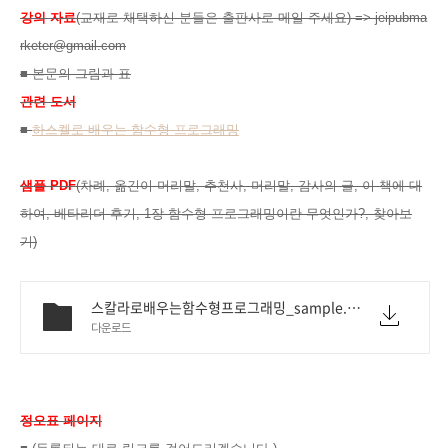
강의 자료
(교재로 채택하신 분들은 출판사로 메일 주세요) => jeipubma
rketer@gmail.com
■ 본문의 그림과 표
관련 도서
■
하스켈로 배우는 함수형 프로그래밍
샘플 PDF
(차례, 옮긴이 머리말, 추천사, 머리말, 감사의 글, 이 책에 대
하여, 베타리더 후기, 1장 함수형 프로그래밍이란 무엇인가?, 찾아보
기)
스칼라로배우는함수형프로그래밍_sample.pdf
다운로드
정오표 페이지