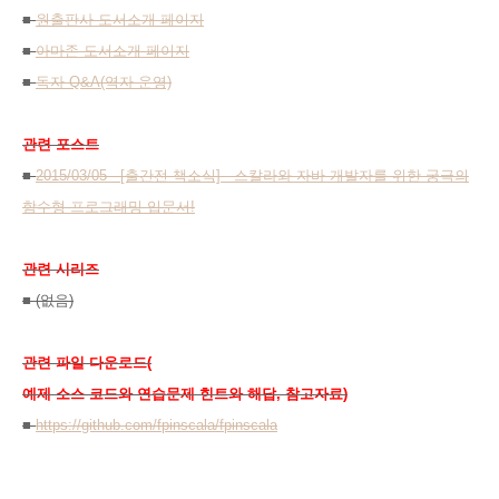
■
원출판사 도서소개 페이지
■
아마존 도서소개 페이지
■
독자 Q&A(역자 운영)
관련 포스트
■
2015/03/05 - [출간전 책소식] - 스칼라와 자바 개발자를 위한 궁극의
함수형 프로그래밍 입문서!
관련 시리즈
■ (없음)
관련 파일 다운로드(
예제 소스 코드와 연습문제 힌트와 해답, 참고자료)
■
https://github.com/fpinscala/fpinscala