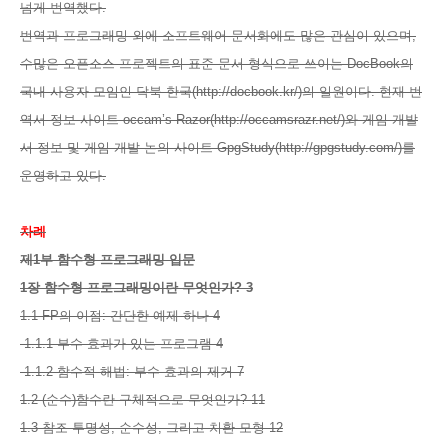
넘게 번역했다.
번역과 프로그래밍 외에 소프트웨어 문서화에도 많은 관심이 있으며,
수많은 오픈소스 프로젝트의 표준 문서 형식으로 쓰이는 DocBook의
국내 사용자 모임인 닥북 한국(http://docbook.kr/)의 일원이다. 현재 번
역서 정보 사이트 occam’s Razor(http://occamsrazr.net/)와 게임 개발
서 정보 및 게임 개발 논의 사이트 GpgStudy(http://gpgstudy.com/)를
운영하고 있다.
차례
제1부 함수형 프로그래밍 입문
1장 함수형 프로그래밍이란 무엇인가? 3
1.1 FP의 이점: 간단한 예제 하나 4
1.1.1 부수 효과가 있는 프로그램 4
1.1.2 함수적 해법: 부수 효과의 제거 7
1.2 (순수)함수란 구체적으로 무엇인가? 11
1.3 참조 투명성, 순수성, 그리고 치환 모형 12