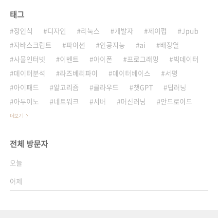
태그
정인식
디자인
리눅스
개발자
제이펍
Jpub
자바스크립트
파이썬
인공지능
ai
배장열
사물인터넷
이벤트
아이폰
프로그래밍
빅데이터
데이터분석
라즈베리파이
데이터베이스
서평
아이패드
알고리즘
클라우드
챗GPT
딥러닝
아두이노
네트워크
서버
머신러닝
안드로이드
더보기
전체 방문자
오늘
어제