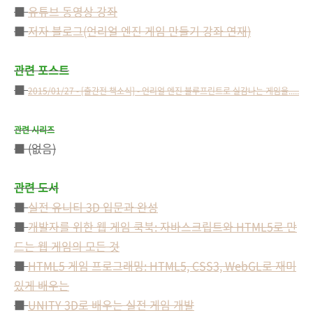
■
유튜브 동영상 강좌
■
저자 블로그(언리얼 엔진 게임 만들기 강좌 연재)
관련 포스트
■
2015/01/27 - [출간전 책소식] - 언리얼 엔진 블루프린트로 실감나는 게임을.....
관련 시리즈
■ (없음)
관련 도서
■
실전 유니티 3D 입문과 완성
■
개발자를 위한 웹 게임 쿡북: 자바스크립트와 HTML5로 만
드는 웹 게임의 모든 것
■
HTML5 게임 프로그래밍: HTML5, CSS3, WebGL로 재미
있게 배우는
■
UNITY 3D로 배우는 실전 게임 개발