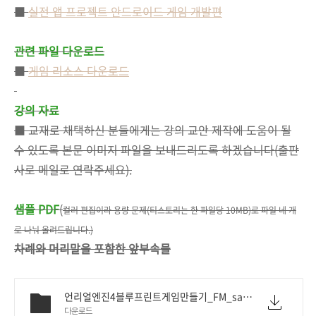
■
실전 앱 프로젝트 안드로이드 게임 개발편
관련 파일 다운로드
■
게임 리소스 다운로드
강의 자료
■ 교재로 채택하신 분들에게는 강의 교안 제작에 도움이 될
수 있도록 본문 이미지 파일을 보내드리도록 하겠습니다(출판
사로 메일로 연락주세요).
샘플 PDF
(
컬러 편집이라 용량 문제(티스토리는 한 파일당 10MB)로 파일 네 개
로 나눠 올려드립니다.)
차례와 머리말을 포함한 앞부속물
언리얼엔진4블루프린트게임만들기_FM_sample.pdf
다운로드