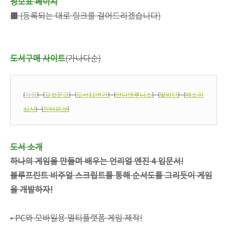
정오표 페이지
■ (등록되는 대로 링크를 걸어드리겠습니다)
도서구매 사이트
(가나다순)
[
강컴
] [
교보문고
] [
도서11번가
] [
반디앤루니스
] [
알라딘
] [
예스이
십사
] [
인터파크
]
도서 소개
하나의 게임을 만들며 배우는 언리얼 엔진 4 입문서!
블루프린트 비주얼 스크립트를 통해 순서도를 그리듯이 게임
을 개발하자!
• PC와 모바일용 멀티플랫폼 게임 제작!