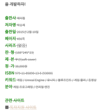
을 개발하자!
출판사
제이펍
저자명
박승제
출판일
2015년 2월 10일
페이지
456쪽
시리즈
(없음)
판 형
(188*245*23)
제 본
무선(soft cover)
정 가
38,000원
ISBN
979-11-85890-13-5 (93000)
키워드
게임 / Unreal Engine / 유니티 / 블루프린트 / 게임 물리 / 동영상
분야
게임 프로그래밍 / 언리얼 엔진
관련 사이트
■
독자지원 사이트