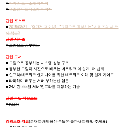
■
아마존 도서소개 페이지
■
원출판사 도서소개 페이지
관련 포스트
■
2015/08/31 - [출간전 책소식] - "그림으로 공부하는" 시리즈의 세 번
째 책은?
관련 시리즈
■ 그림으로 공부하는
관련 도서
■ 그림으로 공부하는 시스템 성능 구조
■ 풍부한 그림과 사진으로 배우는 네트워크 더 쉽게, 더 쉽게
■ 인프라/네트워크 엔지니어를 위한 네트워크 이해 및 설계 가이드
■ 따라하며 배우는 서버 부하분산 입문
■ 24시간 365일 서버/인프라를 지탱하는 기술
관련 파일 다운로드
■ (없음)
강의보조 자료
(교재로 채택하신 분들은 출판사로 메일 주세요)