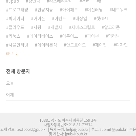
Jpub
정인식
라즈베리파이
서버
ai
프로그래밍
인공지능
아이패드
머신러닝
네트워크
빅데이터
아이폰
이벤트
배장열
챗GPT
클라우드
서평
개발자
자바스크립트
알고리즘
리눅스
데이터베이스
아두이노
파이썬
딥러닝
사물인터넷
데이터분석
안드로이드
제이펍
디자인
더보기
전체 방문자
오늘
어제
10881 경기도 파주시 회동길 159 3층
사업자등록번호: 218-81-72574
교재 검토: textbook@jpub.kr | 독자 문의: help@jpub.kr | 투고: submit@jpub.kr | 주문
및 계산서: jpub@jpub.kr