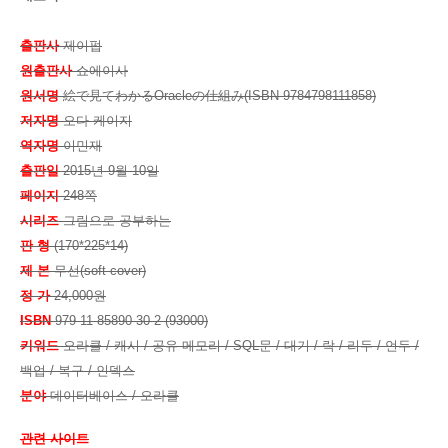
출판사
제이펍
원출판사
쇼에이사
원서명
絵で見てわかるOracleの仕組み(ISBN 9784798111858)
저자명
오다 케이지
역자명
이민재
출판일
2015년 9월 10일
페이지
248쪽
시리즈
그림으로 공부하는
판 형
(170*225*14)
제 본
무선(soft cover)
정 가
24,000원
ISBN
979-11-85890-30-2 (93000)
키워드
오라클 / 캐시 / 공유 메모리 / SQL문 / 대기 / 락 / 리두 / 언두 /
백업 / 복구 / 인덱스
분야
데이터베이스 / 오라클
관련 사이트