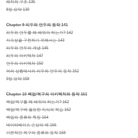
래치의 구조 135
8장 요약 139
Chapter 9 리두와 언두의 동작 141
리두와 언두를 왜 배워야 하는가? 142
지속성을 구현하기 위해서는 143
리두와 언두의 개념 145
리두의 아키텍처 147
언두의 아키텍처 150
여러 상황에서의 리두와 언두의 동작 152
9장 요약 158
Chapter 10 백업/복구의 아키텍처와 동작 161
백업/복구를 왜 배워야 하는가? 162
백업/복구에 필요한 지식의 복습 162
백업의 종류와 특징 164
데이터베이스 손상의 예 166
기본적인 복구의 종류와 동작 168