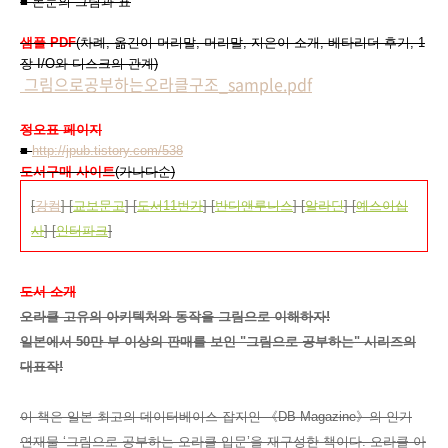
■ 본문의 그림과 표
샘플 PDF
(차례, 옮긴이 머리말, 머리말, 지은이 소개, 베타리더 후기, 1
장 I/O와 디스크의 관계)
그림으로공부하는오라클구조_sample.pdf
정오표 페이지
■
http://jpub.tistory.com/538
도서구매 사이트
(가나다순)
[
강컴
] [
교보문고
] [
도서11번가
] [
반디앤루니스
] [
알라딘
] [
예스이십
사
] [
인터파크
]
도서 소개
오라클 고유의 아키텍처와 동작을 그림으로 이해하자!
일본에서 50만 부 이상의 판매를 보인 "그림으로 공부하는" 시리즈의
대표작!
이 책은 일본 최고의 데이터베이스 잡지인 《DB Magazine》의 인기
연재물 ‘그림으로 공부하는 오라클 입문’을 재구성한 책이다. 오라클 아