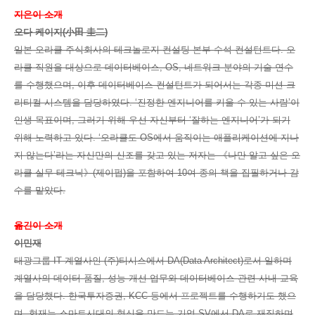
지은이 소개
오다 케이지(小田 圭二)
일본 오라클 주식회사의 테크놀로지 컨설팅 본부 수석 컨설턴트다. 오
라클 직원을 대상으로 데이터베이스, OS, 네트워크 분야의 기술 연수
를 수행했으며, 이후 데이터베이스 컨설턴트가 되어서는 각종 미션 크
리티컬 시스템을 담당하였다. ‘진정한 엔지니어를 키울 수 있는 사람’이
인생 목표이며, 그러기 위해 우선 자신부터 ‘잘하는 엔지니어’가 되기
위해 노력하고 있다. ‘오라클도 OS에서 움직이는 애플리케이션에 지나
지 않는다’라는 자신만의 신조를 갖고 있는 저자는 《나만 알고 싶은 오
라클 실무 테크닉》(제이펍)을 포함하여 10여 종의 책을 집필하거나 감
수를 맡았다.
옮긴이 소개
이민재
태광그룹 IT 계열사인 (주)티시스에서 DA(Data Architect)로서 일하며
계열사의 데이터 품질, 성능 개선 업무와 데이터베이스 관련 사내 교육
을 담당했다. 한국투자증권, KCC 등에서 프로젝트를 수행하기도 했으
며, 현재는 스마트시대의 혁신을 만드는 기업 SV에서 DA로 재직하며