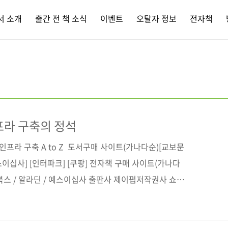
서 소개
출간 전 책 소식
이벤트
오탈자 정보
전자책
프라 구축의 정석
인프라 구축 A to Z 도서구매 사이트(가나다순)[교보문
예스이십사] [인터파크] [쿠팡] 전자책 구매 사이트(가나다
디북스 / 알라딘 / 예스이십사 출판사 제이펍저작권사 쇼에
td.)원서명 AWSではじめるインフラ構築入門
 AWS로 시작하는 인프라 구축의 정석부제 견고한 엔터프라