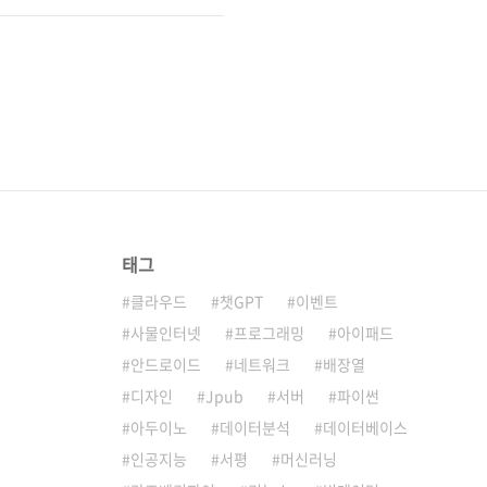
태그
클라우드
챗GPT
이벤트
사물인터넷
프로그래밍
아이패드
안드로이드
네트워크
배장열
디자인
Jpub
서버
파이썬
아두이노
데이터분석
데이터베이스
인공지능
서평
머신러닝