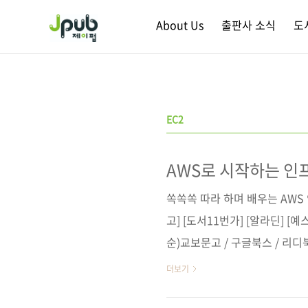
본문 바로가기
About Us
출판사 소식
도
EC2
AWS로 시작하는 인
쏙쏙쏙 따라 하며 배우는 AWS 
고] [도서11번가] [알라딘] [
순)교보문고 / 구글북스 / 리
이샤(SHOEISHA Co.,L
더보기
(9784798163437)도서명