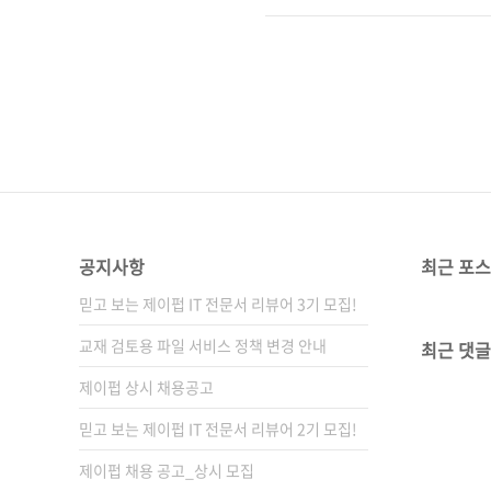
이러브클라우드 13)판 형 (170*22
979-11-85890-65-4 (93000)
/ IAM / VPC ..
공지사항
최근 포
믿고 보는 제이펍 IT 전문서 리뷰어 3기 모집!
교재 검토용 파일 서비스 정책 변경 안내
최근 댓글
제이펍 상시 채용공고
믿고 보는 제이펍 IT 전문서 리뷰어 2기 모집!
제이펍 채용 공고_상시 모집