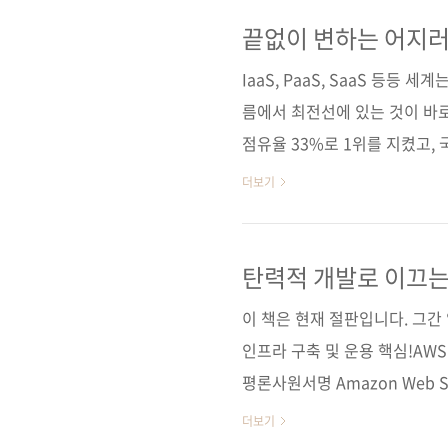
이즈 프로덕션 환경을 만들고 
음)시리즈 I♥Cloud 23출판일 
끝없이 변하는 어지러
엔터프라이즈 환경 A
(188*245*19.7)제 본 무선(sof
IaaS, PaaS, SaaS 등등
름에서 최전선에 있는 것이 바로
점유율 33%로 1위를 지켰고, 
적으로 출시되고 또 변경되는 
더보기
200개 이상의 솔루션을 제공하
기가 때로 벅차다고 합니다. https
다양함은 AWS의 강점이기도 하
탄력적 개발로 이끄는
니어 입장에서는 상당히 부담이 될
이 책은 현재 절판입니다. 그
인프라 구축 및 운용 핵심!AW
평론사원서명 Amazon Web Se
테오카 마모루, 이마이 토모아키
더보기
히데아키역자명 박상욱출판일 201