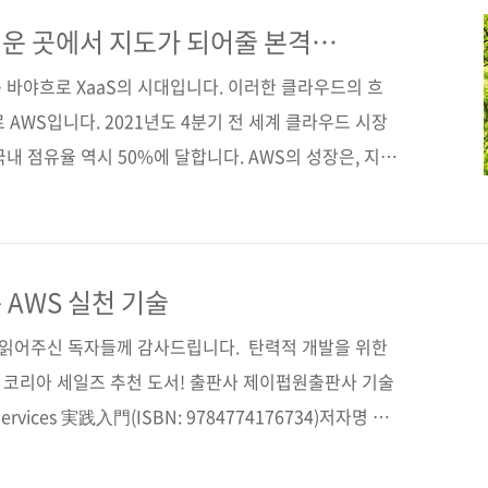
지키는 법지은이 나카가키 겐지옮긴이 김모세감수자 (없
2022. 06. 09페이지 348쪽판 형 46배판변형
운 곳에서 지도가 되어줄 본격
WS 입문서
t cover)정 가 28,000원ISBN 979-11-9160..
 세계는 바야흐로 XaaS의 시대입니다. 이러한 클라우드의 흐
 AWS입니다. 2021년도 4분기 전 세계 클라우드 시장
국내 점유율 역시 50%에 달합니다. AWS의 성장은, 지속
다양한 서비스들로 뒷받침된다고 볼 수도 있습니다. 현재
는데, 심지어 AWS에 다니는 직원조차 그 변화를 따라가
://aws.amazon.com/ko/what-is-aws/ 서비스의
지만, AWS를 처음 익혀야 하는 네트워크/인프라 엔지
 AWS 실천 기술
 수 있는 부분입니다. 이미 AWS를 알고 ..
간 읽어주신 독자들께 감사드립니다. 탄력적 개발을 위한
S 코리아 세일즈 추천 도서! 출판사 제이펍원출판사 기술
rvices 実践入門(ISBN: 9784774176734)저자명 타
, 나가후치 쿄코, 마세 테츠야, 미우라 사토루, 야나세
6년 12월 2일페이지 416쪽시리즈 I♥Cloud 13 (아