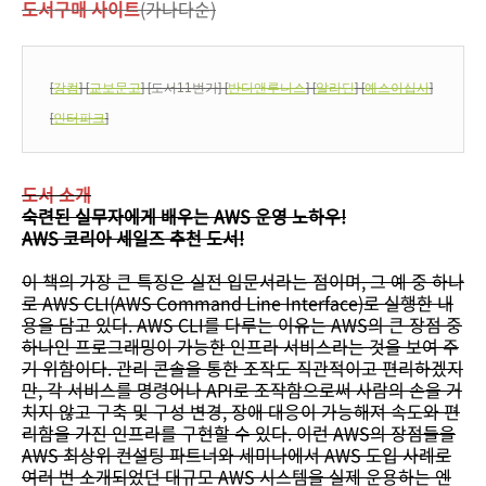
도서구매 사이트
(가나다순)
[
강컴
] [
교보문고
] [도서11번가] [
반디앤루니스
] [
알라딘
] [
예스이십사
]
[
인터파크
]
도서 소개
숙련된 실무자에게 배우는 AWS 운영 노하우!
AWS 코리아 세일즈 추천 도서!
이 책의 가장 큰 특징은 실전 입문서라는 점이며, 그 예 중 하나
로 AWS CLI(AWS Command Line Interface)로 실행한 내
용을 담고 있다. AWS CLI를 다루는 이유는 AWS의 큰 장점 중
하나인 프로그래밍이 가능한 인프라 서비스라는 것을 보여 주
기 위함이다. 관리 콘솔을 통한 조작도 직관적이고 편리하겠지
만, 각 서비스를 명령어나 API로 조작함으로써 사람의 손을 거
치지 않고 구축 및 구성 변경, 장애 대응이 가능해져 속도와 편
리함을 가진 인프라를 구현할 수 있다. 이런 AWS의 장점들을
AWS 최상위 컨설팅 파트너와 세미나에서 AWS 도입 사례로
여러 번 소개되었던 대규모 AWS 시스템을 실제 운용하는 엔