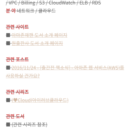
/ VPC / Billing / S3 / CloudWatch / ELB / RDS
분 야
네트워크 / 클라우드
관련 사이트
■
아마존재팬 도서 소개 페이지
■
원출판사 도서 소개 페이지
관련 포스트
■
2016/11/24 - [출간전 책소식] - 아마존 웹 서비스(AWS)를
사용하실 건가요?
관련 시리즈
■
I♥Cloud(아이러브클라우드)
관련 도서
■ (관련 시리즈 참조)