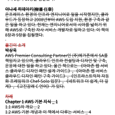
야나세 히데아키(柳瀬 任章)
온프레미스 환경의 인프라 엔지니어로 일을 시작했지만, 클라
우드가 등장하고 2008년부터 AWS 도입 지원, 환경 구축과 같
은 일을 하고 있다. 현재는 엔지니어로서의 시야를 넓히기 위
해 AWS로 구축된 자사 서비스 개발자로 일하고 있다. 이 책의
8장과 9장을 집필했다.
옮긴이 소개
박상욱
AWS Premier Consulting Partner인 (주)메가존에서 SA를
책임지고 있으며, 클라우드 인프라 컨설팅과 디자인 및 구축,
운용에 대한 일을 하고 있다. 옮긴 책으로는 《아마존 웹 서비
스 클라우드 디자인 패턴 설계 가이드》, 《아마존 웹 서비스
클라우드 디자인 패턴 구축 가이드》, 《인프라스트럭처 자동
화 프레임워크 Chef-Solo 입문》, 《네트워크 더 쉽게, 더 깊
게》, 《고진감래 C 언어》가 있다.
차례
Chapter 1 AWS 기본 지식 _ 1
1.1 AWS의 개요 _ 2
1.2 AWS 기본 개념과 이 책에서 다루는 서비스 _ 4