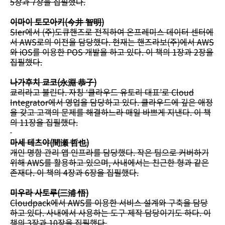
5장과 7장을 집필했다.
이마이 토모아키(今井 智明)
SIer에서 (주)도큐핸즈로 전직하여 온프레미스 데이터 센터에
서 AWS로의 이전을 담당했다. 현재는 핸즈라보(주)에서 AWS
와 iOS를 이용한 POS 개발을 하고 있다. 이 책의 1장과 2장을
집필했다.
나가후치 쿄코(永淵 恭子)
쿄리라고 불린다. 자칭 ‘클라우드 유토리 대표’로 Cloud
Integrator에서 영업을 담당하고 있다. 클라우드에 깊은 애정
을 갖고 고객의 문제를 해결하느라 매일 바쁘게 지낸다. 이 책
의 11장을 집필했다.
마세 테츠야(間瀬 哲也)
개인 명함 관리 앱 인프라를 담당했다. 작은 팀으로 커버하기
위해 AWS를 활용하고 있으며, 사내에서는 친근한 형과 같은
존재다. 이 책의 4장과 6장을 집필했다.
미우라 사토루(三浦 悟)
Cloudpack에서 AWS를 이용한 서비스 설계와 구축을 담당
하고 있다. 사내에서 사용하는 도구 제작 담당이기도 하다. 이
책의 3장과 10장을 집필했다.