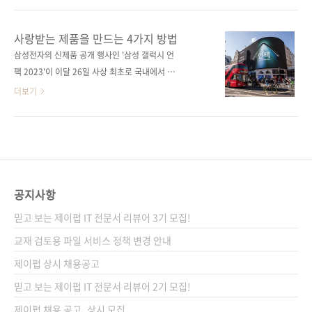
스폼드》는 어도비의 크리에이티브 클라우드 전
정받는 것은 아니다. 경쟁사의 강력한 프로덕트
환 과정을 상세히 풀어냅니다. 기존의 소프트웨
마케팅이 있다면 아무리 제품이 뛰어나도 주도
사랑받는 제품을 만드는 4가지 방법
어 판매 방식에서 벗어나 구독 기반 모델로의 전
권을 빼앗길 수 있다. 실리콘밸리 프로덕트 그룹
삼성전자의 신제품 공개 행사인 '삼성 갤럭시 언
환을 위해 어도비는 내부적으로 얼마나 큰 변화
의 마케팅 기법을 활용하면 고객 세분화, 제품 포
팩 2023'이 이달 26일 사상 최초로 국내에서 개
를 수용해야 했는지, 경영진과 팀 간의 협업이 어
지셔닝, 다른 팀과의 협업뿐만 아니라 제품을 시
최됩니다. 글로벌 기업의 신제품 출시 행사이니
더보기
떻게 이루어졌는지, 고객 데이터..
장에 출시하는 전략까지 세울 수 있다. 나아가 효
만큼 전 세계의 관심을 받는 건 어찌 보면 당연한
과적인 프로덕트 마케팅은 고객이 제품과 회사
일이어서, 전 세계의 갤럭시 사용자도 이날을 손
에 대해 생각하게 만들고, 고객 스스로 제품을 널
꼽아 기다리며 언팩 행사를 기다리고 있습니다.
리 알리도록 한다. 고객이 사랑에 빠지는 프로덕
경쟁사인 애플도 마찬가지입니다. 애플은 보통
트 마케팅 기법을 배워보자. 도서 구매 사이트(가
가을에 신제품을 공개하는 스페셜 이벤트가 열
나다순) [교보문고] [도서11번가] [알라딘] [예스
리는데, 한국의 고객은 밤을 새워 그 행사를 라이
공지사항
이십사..
브로 시청합니다. 또 제품이 출시되는 날에는 1
믿고 보는 제이펍 IT 전문서 리뷰어 3기 모집!
등으로 제품을 구매하기 위해 전날 밤부터 줄을
서기도 하죠. 이 글로벌 기업들은 어떻게 고객이
교재 검토용 파일 서비스 정책 변경 안내
신제품 공개 행사를 밤을 새우며 보게 하고, 제품
제이펍 상시 채용공고
출시 전날부터 줄을 서며 구매하도록 고객의 마
믿고 보는 제이펍 IT 전문서 리뷰어 2기 모집!
음을 훔쳤을까요? 제이펍 제품 기획 도서 《인스
파이어드..
제이펍 채용 공고_상시 모집