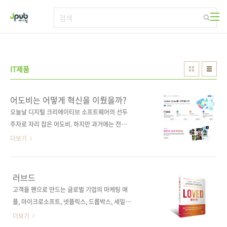
본문 바로가기
IT제품
어도비는 어떻게 혁신을 이뤘을까?
오늘날 디지털 크리에이티브 소프트웨어의 선두
주자로 자리 잡은 어도비. 하지만 과거에는 전통
적인 소프트웨어 판매 모델에 갇혀 점점 더 경쟁
더보기
력을 잃어가고 있었습니다. 고객은 더 이상 매년
새로운 버전의 소프트웨어를 구매할 이유를 느
끼지 못했고, 시장은 급격히 변하면서 클라우드
러브드
와 구독 모델이 주목받기 시작했습니다. 어도비
고객을 팬으로 만드는 글로벌 기업의 마케팅 애
는 이 변화 속에서 생존은 물론, 미래를 위한 혁
플, 마이크로소프트, 넷플릭스, 드롭박스, 세일즈
신을 이루기 위해 프로덕트 오퍼레이팅 모델로
포스 같은 IT 선도 기업은 프로덕트 마케팅을 어
더보기
전환한다는 대담한 결단을 내렸습니다. 《트랜
떻게 할까? 최고의 제품이라고 항상 시장에서 인