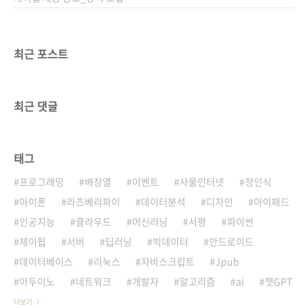
최근 포스트
최근 댓글
태그
프로그래밍
배장열
이벤트
사물인터넷
정인식
아이폰
라즈베리파이
데이터분석
디자인
아이패드
인공지능
클라우드
머신러닝
서평
파이썬
제이펍
서버
딥러닝
빅데이터
안드로이드
데이터베이스
리눅스
자바스크립트
Jpub
아두이노
네트워크
개발자
알고리즘
ai
챗GPT
더보기