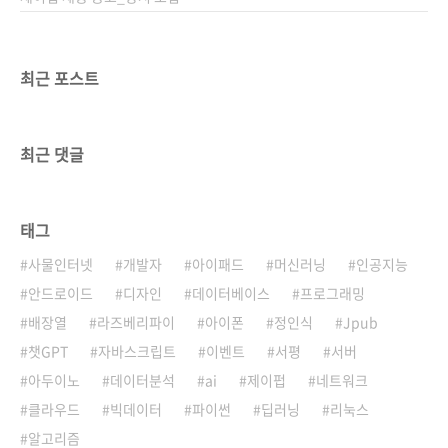
최근 포스트
최근 댓글
태그
사물인터넷
개발자
아이패드
머신러닝
인공지능
안드로이드
디자인
데이터베이스
프로그래밍
배장열
라즈베리파이
아이폰
정인식
Jpub
챗GPT
자바스크립트
이벤트
서평
서버
아두이노
데이터분석
ai
제이펍
네트워크
클라우드
빅데이터
파이썬
딥러닝
리눅스
알고리즘