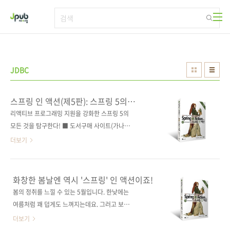
본문 바로가기
JDBC
스프링 인 액션(제5판): 스프링 5의
강력한 기능과 생산성을 활용한 웹
리액티브 프로그래밍 지원을 강화한 스프링 5의
애플리케이션 개발
모든 것을 탐구한다! ■ 도서구매 사이트(가나다
순) [교보문고] [도서11번가] [반디앤루니스] [알
더보기
라딘] [영풍문고] [예스이십사] [인터파크] [쿠
팡] ■ 전자책 구매 사이트(가나다순) [교보문고]
[구글북스] [리디북스] [알라딘] [예스이십사]
화창한 봄날엔 역시 '스프링' 인 액션이죠!
[인터파크] 출판사 제이펍 저작권사 Manning
봄의 정취를 느낄 수 있는 5월입니다. 한낮에는
원서명 Spring In Action(Fifth Edition)(원서
여름처럼 꽤 덥게도 느껴지는데요. 그러고 보니
ISBN: 9781617294945) 저자명 크레이그 월
근 한 달여 만에 신간을 소개해 드리게 되었네요.
더보기
즈 역자명 심재철 출판일 2020년 5월 14일 페
바로 '봄'을 뜻하는 'Spring(스프링)' 인 액션입