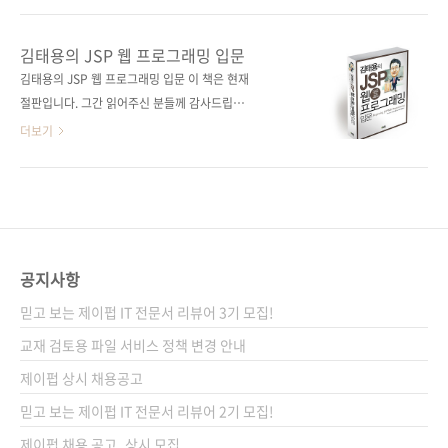
이지 700쪽 시리즈 (없음) 판 형
니다. 2005년에 초판이 나오고 여러 번의 개정
188*245*28.3 제 본 무선(soft cover) 정 가
을 통해 5판까지 출간되어 사랑받는 장수 스테디
김태용의 JSP 웹 프로그래밍 입문
35,000원 ISBN 979-11-90665-18-6(93000)
셀러입니다. 《스프링 인 액션(제5판): 스프링 5
김태용의 JSP 웹 프로그래밍 입문 이 책은 현재
키워드 스프링 / ..
의 강력한 기능과 생산성을 활용한 웹 애플리케
절판입니다. 그간 읽어주신 분들께 감사드립니
이션 개발》 《스프링 인 액션(제5판)》은 바로
다. 출판사 제이펍 저 자 김태용 감 수 정왕부 출
더보기
스프링 5와 스프링 부트 2를 기반으로 작성되었
판일 2011년 1월 8일 페이지 772쪽 판 형 4*6
습니다. 이 스프링/스프링 부트 버전에서 두드러
배판 변형(188*245) 반양장(Soft Cover) 정 가
진 특징은 다음과 같습니다. 이 책에서 중점적으
32,000원 ISBN 978-89-94506-10-4 부가기
로 다루고 있는 부분은 리액티브 프로그래밍입
호: 93560 분 야 웹 프로그래밍 / 스크립트 언어
니다. 특히, 새로운 리액티브 웹 프레임워크인 스
/ JSP 키워드 JSP / JDK / 톰캣 / 이클립스 /
프링 WebFlux에 주목하고 있습니다. W..
MySQL / 큐브리드 / 자바 / JDBC / JSTL 관련
공지사항
사이트 ■ 독자지원 페이지 ➡
믿고 보는 제이펍 IT 전문서 리뷰어 3기 모집!
http://www.lug.or.kr/home/bbs/board.php?
bo_table=javanjsp#bbs ■ 관련자료 다운로
교재 검토용 파일 서비스 정책 변경 안내
드 페이지 ➡ http://www.lug.or.kr/..
제이펍 상시 채용공고
믿고 보는 제이펍 IT 전문서 리뷰어 2기 모집!
제이펍 채용 공고_상시 모집