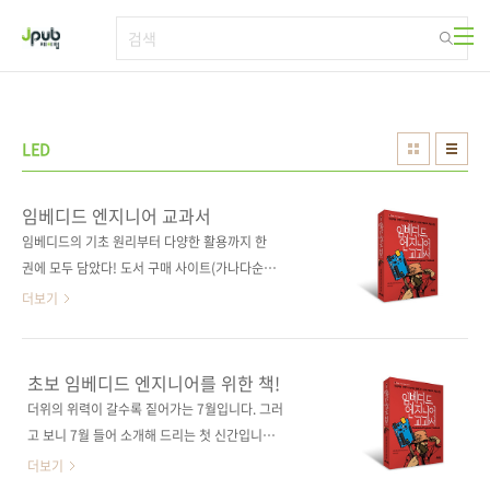
본문 바로가기
LED
임베디드 엔지니어 교과서
임베디드의 기초 원리부터 다양한 활용까지 한
권에 모두 담았다! 도서 구매 사이트(가나다순)
[교보문고] [도서11번가] [반디앤루니스] [알라
더보기
딘] [영풍문고] [예스이십사] [인터파크] [쿠
팡] 전자책 구매 사이트(가나다순)[교보문고] [구
글북스] [리디북스] [알라딘] [예스이십사] 출판
초보 임베디드 엔지니어를 위한 책!
사 제이펍도서명 임베디드 엔지니어 교과서부
더위의 위력이 갈수록 짙어가는 7월입니다. 그러
제 인공지능 시대가 요구하는 임베디드 시스템
고 보니 7월 들어 소개해 드리는 첫 신간입니다.
개발자의 핵심 스킬저작권사 C&R研究所원서명
다른 달에 비해 신간 소개가 조금 늦었습니다. 오
더보기
組込みエンジニアの教科書(원서 ISBN:
래간만에 임베디드 관련 도서를 소개해 드립니