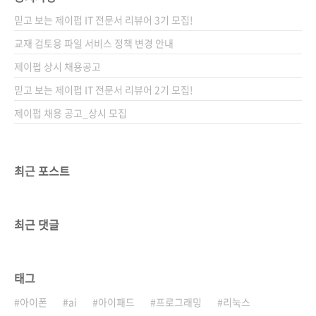
휴.... 1판: Arduino Cookbook by Michael
믿고 보는 제이펍 IT 전문서 리뷰어 3기 모집!
Margolis (Mar 31, 2011) 2판: Arduino
Cookbook by Michael Margolis (Dec 30,
교재 검토용 파일 서비스 정책 변경 안내
2011) 그런데 이번에는 번역이 문제였습니다.
제이펍 상시 채용공고
역자이신 윤순백 님은 이미 1판 번역..
믿고 보는 제이펍 IT 전문서 리뷰어 2기 모집!
제이펍 채용 공고_상시 모집
최근 포스트
최근 댓글
태그
아이폰
ai
아이패드
프로그래밍
리눅스