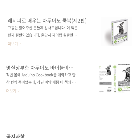
얼 업로더 (5명) DIY 조립용 호환 보드 + USB
것을 설명하는 책이 나옵니다. 《아두이노 상상
to 시리얼 업로더 (5명)) # 당첨자 발표 : 6월 첫
을 스케치하다》 입니다. 아두이노로 할 수 있는
째 주 제이펍 블로그와 페이스북에서 발표 예정
것들이 많아짐에 따라서 다양한 독자의 요구를
레시피로 배우는 아두이노 쿡북(제2판)
# 응모 방법 : 제이펍 페이스북 페이지의 ‘좋아
수용하는 책을 필요하다는 목소리를 수렴하다
그동안 읽어주신 분들께 감사드립니다. 이 책은
요’를 누른다(이미 게시물을 받고 계신 분들은
보니 이런 바이블과 같은 책이 등장하게 되었습
현재 절판되었습니다. 출판사 제이펍 원출판사
Pass!) 구매 ..
니다. 아두이노로 할 수 있는 것이 무엇이 있을까
O'Reilly 원서명 Arduino Cookbook(2nd
더보기
요? 답은 '상상하기 나름'이 아닐까 싶습니다. 생
edition)(원서 ISBN 9781449313876) 저자명
각보다 많은 기능을 담을 수 있고 그 기능을 응용
마이클 마골리스(Michael Margolis) 역자명 윤
하여 생활에 필요한 무엇부터 상상치 못했던 것
순백 출판일 2012년 9월 12일 페이지 888쪽 판
명실상부한 아두이노 바이블이
들까지 만들 수 있는 시대가 도래했습니다. 그 중
형 4*6배판 변형(188*245) 반양장(Soft
출간됩니다!
작년 봄에 Arduino Cookbook을 계약하고 한
심에는 아두이노와 같은 오픈 소스 하드웨어가
Cover) 정 가 38,000원 ISBN 978-89-94506-
참 번역 중이었는데, 작년 이맘 때쯤 이 책의 개
있습니다. 무엇을 만들까에 대한 상상이 곁들여
48-7 부가기호: 93560 키워드 스케치 / 시리얼
정판 소식을 전해들었습니다. 저희는 잠시 맨붕
더보기
지면 이제 생각..
통신 / 센서 / 아두이노 1.0 / 전자회로 / 로봇 /
상태가 되었답니다. ㅠㅠ 번역이 이미 절반 이상
LED 분 야 하드웨어 / 마이크로 컴퓨터 관련 사
완료된 상태였는데 개정판이라니.. 오라일리에
이트 ■ 원출판사 도서소개페이지 ■ 아마존도
급히 문의를 해보니 아두이노 1.0 버전에 맞춰
서소개페이지 ■ 아두이노 스토리(국내 최대 아
수정 및 변경하기 위해서랍니다. 그리고 다행히
두이노 까페)..
도 개정판 주기가 짧아 2판으로의 계약 변경을
추가 비용 없이 해주겠다는 연락을 받았습니다.
공지사항