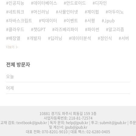
인공지능
데이터베이스
안드로이드
디자인
네트워크
머신러닝
사물인터넷
제이펍
아두이노
자바스크립트
빅데이터
이벤트
서평
Jpub
클라우드
챗GPT
라즈베리파이
파이썬
알고리즘
배장열
개발자
딥러닝
데이터분석
정인식
서버
더보기
전체 방문자
오늘
어제
10881 경기도 파주시 회동길 159 3층
사업자등록번호: 218-81-72574
교재 검토: textbook@jpub.kr | 독자 문의: help@jpub.kr | 투고: submit@jpub.kr | 주문
및 계산서: jpub@jpub.kr
대표 전화: 070-8201-9010 | 대표 팩스: 02-6280-0405