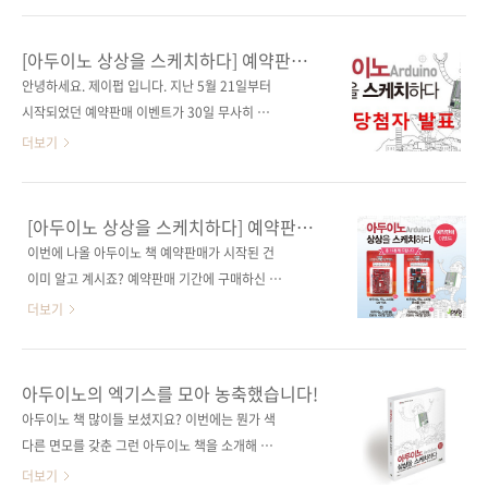
9784863542754)저자명 와타나베 노보루, 마
다. 처음부터 강렬한 붉은 빛의 표지가 시선을 끄
키노 신지역자명 정인식출판일 2020년 7월 29
는군요. 《임베디드 엔지니어 교과서: 인공지능
[아두이노 상상을 스케치하다] 예약판매
일페이지 304쪽시리즈 I♥Robot 15(제이펍의
시대가 요구하는 임베디드 시스템 개발자의 핵
이벤트 당첨자 발표
안녕하세요. 제이펍 입니다. 지난 5월 21일부터
로봇 시리즈 15)판 형 170*225*17제 본 무선
심 스킬》 그동안 제이펍에서는 다양한 임베디
시작되었던 예약판매 이벤트가 30일 무사히 마
(soft cover)정 가 26,000원IS..
드 관련 도서를 출간했습니다. 임베디드 관련 키
감되었습니다. 많이 성원해 주셨음에도 불구하
더보기
워드로는 아두이노, 라즈베리 파이, 사물인터넷,
고 응모 방법이 너무 복잡했었나 하고 고민했습
리눅스 프로그래밍 등을 들 수 있는데요. 최근에
니다. 왜냐하면 응모 방법 조건을 모두 지켜주신
출간된 임베디드 관련 도서로는 《사물인터넷을
분들이 그렇게 많지 않았습니다. 다음에는 좀 더
[아두이노 상상을 스케치하다] 예약판매
위한 리눅스 프로그래밍 with 라즈베리 파이(전
쉽고 재밌는 이벤트를 할 수 있도록 준비해 보겠
이벤트
이번에 나올 아두이노 책 예약판매가 시작된 건
면개정판)》, 《허교수의 ARM Mbed 프로그래
습니다! 이제부터 당첨자를 발표하고자 합니다.
이미 알고 계시죠? 예약판매 기간에 구매하신 분
밍 입문》, 《코드로 알아보는 ARM 리눅스 커
응모해주신 분들 모두에게 행운의 기회를 드리
중 10분께 아두이노 호환 보드를 드리는 이벤트
더보기
널(제2판)》..
고자 공정하게 사다리 타기를 했습니다! 포털사
를 진행합니다.
이트 다음에서 사다리게임으로 검색하면 나오는
NEWTC(http://newtc.co.kr/index.php)에서
플래시 게임으로 추첨하였고 이름은 응모해주신
제공해 주신 아두이노 호환 보드 키트를 추첨하
아두이노의 엑기스를 모아 농축했습니다!
순서대로, 결과는 완제품-DIY의 순서로 나열하
여 드릴 예정이니 많은 응모를 부탁합니다. # 응
아두이노 책 많이들 보셨지요? 이번에는 뭔가 색
여 진행하였습니다. 그 결과... 두구두구두구! 당
모 기간 : 2014-05-21 ~ 2014-05-30 # 당첨
다른 면모를 갖춘 그런 아두이노 책을 소개해 드
첨되신 분들 축하합니다! 배송을 위해서 정보를
인원 : 총 10명 완제품 호환 보드 + USB to 시리
리고자 합니다. 아두이노로 할 수 있는 거의 모든
더보기
아래 공간에 입력을 ..