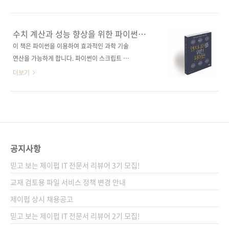
한 최고의 한 권! (* 중국 현지 기준) 엑셀과 파이
실전 테크닉! 출판사 제이펍원출판사 기술평론
썬의 비교를 통해 데이터 분석을 한결 쉽게 접근
사(技術評論社)원서명 科学技術計算のため
합니다! 엑셀 기능과 파이썬 문법 설명이 아닌,
のPython入門 ――開発基礎、必須ライブ
수치 계산과 성능 향상을 위한 파이썬
일반적인 데이터 분석 프로세스를 중심으로 설
ラリ、高速化(원서 ISBN: 9784774183886)
필수 라이브러리를 배우자!
이 책은 파이썬을 이용하여 효과적인 과학 기술
명합니다! 왜 엑셀과 파이썬을 비교하며 공부해
저자명 나카쿠키 켄지역자명 심효섭출판일
연산을 가능하게 합니다. 파이썬이 스크립트 언
야 할까요? 하나만 가지고 할 때보다 훨씬 정밀
2017년 11월 30일페이지 484쪽시리즈 (없음)
어이기 때문에 C나 C++보다 느릴 것이라 생각
더보기
한 데이터..
판 형 (170*225*23)제 본 무선(soft cover)정
했는데, 파이썬 전용 가속 라이브러리가 있어 이
가 28,000원ISBN 979-11-88621-02-6
러한 한계를 극복할 수 있다는 것을 이 책을 통해
(93000)키워드 파이썬 / 고성능 / 프로그래밍 /
처음으로 알게 되었습니다. 이 책에서는 파이썬
고속화 / 라이브러리 / NumPy / matplotlib /
에서 제공하는 다양한 기능들, 특히 연산 처리를
SciPy / ctypes / IPython / pandas분야 프
최적화하는 방법에 관해 잘 정리했습니다. 다른
로..
책에서는 단순한 앱을 만들면서 파이썬을 학습
공지사항
하는 데 초점을 둔 반면, 이 책의 경우 성능 향상
믿고 보는 제이펍 IT 전문서 리뷰어 3기 모집!
이라는 부분에 초점을 두고 서술했다는 점에서
기존의 책과 다른 접근에 참신한 인상을 받았습
교재 검토용 파일 서비스 정책 변경 안내
니다. 다만 이 책의 경우 어느 정도 컴퓨터 구조
제이펍 상시 채용공고
에 대한 지식을 요하는 만큼 초급자 분들이 읽기
믿고 보는 제이펍 IT 전문서 리뷰어 2기 모집!
에는 어려울 수 있습니다._베타리더 김종욱(카