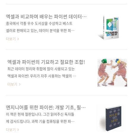
방법을 배울 수 있다. 도서구매 사이트(가나다
면 생산성도 낮아지고 시간이 지날수록 문제는
순) [교보문고] [도서11번가] [알라딘] [예스
더 커집니다. 협업과 확장성을 위해서도 버전 관
엑셀과 비교하며 배우는 파이썬 데이터
이십사] [인터파크] [쿠팡] 출판사 제이펍저작
리나 테스트 같은 소프트웨어 공학 역량이 필요
분석
중국에서 각종 우수 도서상을 수상하고 베스트
권사 O'Reilly Media원서명 Software
합니다. 데이터 과학자도 좋은 코드를 작성할 줄
셀러로 판매되고 있는, 데이터 분석을 위한 최고
Engineering for Data Sci..
알아야 하는 시대 하지만 데이터 과학자들은 통
의 한 권! 도서 구매 사이트(가나다순)[교보문고]
더보기
계, 모델링, 데이터 분석에 집중하다 보니 개발
[도서11번가] [반디앤루니스] [알라딘] [예스이
프로세스와 코드 품질 관리에까지 신경을 쓰기
십사] [인터파크] [쿠팡] 전자책 구매 사이트(가
어렵고, 교육과정에도 소프트웨어 공학이 포함
나다순)교보문고 / 구글북스 / 리디북스 / 알라
엑셀과 파이썬의 기묘하고 절묘한 조합!
되지 않아 소프트웨어 공학 지식을 갖추기가 어
딘 / 예스이십사 출판사 제이펍저작권사 电子工
최근 데이터 정리와 취합에 많이 사용되고 있는
렵습니다. 배우면 좋다는 건 알지만 업무 특성상
业出版社원서명 对比Excel，轻松学习
엑셀과 파이썬! 우리가 자주 사용하는 엑셀의 데
빠른 프로토타이핑이 요구되는 일도 많아, 배울
Python数据分析 (ISBN 9787121357930)저
이터 분석 기능을 파이썬으로도 구현할 수 있음
더보기
엄두 자체를 내지 못하는 거..
자명 장쥔홍역자명 이춘혁출판일 2021년 6월
을 아시나요? 엑셀과 파이썬의 데이터 분석 과정
17일페이지 328쪽시리즈 (없음)판 형 크라운판
과 결과를 비교 분석하여 좀 더 효율적인 데이터
(170*225*18.1)제 본 무선(soft cover)정 가
분석 업무를 할 수 있답니다. 오늘 소개하는 책에
엔지니어를 위한 파이썬: 개발 기초, 필수
24,000원ISBN 979-11-91600-11-7 (93000)
서 그 놀라운 비법들을 확인해 보시기 바랍니다.
라이브러리, 그리고 고속화
이 책은 현재 절판입니다. 그간 읽어주신 독자들
키워드 엑셀 / 파이썬 / 데이터 / 데이터 분석 /
최강 크로스!! 현지에서 여러 우수 도서상과 독
께 감사드립니다. 과학 기술 컴퓨팅을 위한 파이
데이터..
자들의 사랑을 받은 효과적인 데이터 분석을 위
썬 프로그래밍!연구와 개발을 위한 기본 문법과
더보기