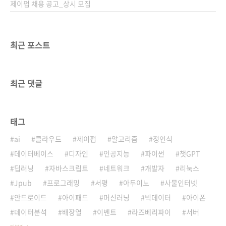
이스트) 과학 기..
제이펍 채용 공고_상시 모집
최근 포스트
최근 댓글
태그
ai
클라우드
제이펍
알고리즘
정인식
데이터베이스
디자인
인공지능
파이썬
챗GPT
딥러닝
자바스크립트
네트워크
개발자
리눅스
Jpub
프로그래밍
서평
아두이노
사물인터넷
안드로이드
아이패드
머신러닝
빅데이터
아이폰
데이터분석
배장열
이벤트
라즈베리파이
서버