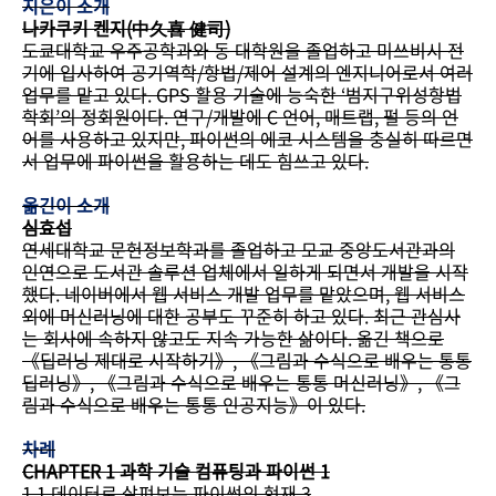
지은이 소개
나카쿠키 켄지(中久喜 健司)
도쿄대학교 우주공학과와 동 대학원을 졸업하고 미쓰비시 전
기에 입사하여 공기역학/항법/제어 설계의 엔지니어로서 여러
업무를 맡고 있다. GPS 활용 기술에 능숙한 ‘범지구위성항법
학회’의 정회원이다. 연구/개발에 C 언어, 매트랩, 펄 등의 언
어를 사용하고 있지만, 파이썬의 에코 시스템을 충실히 따르면
서 업무에 파이썬을 활용하는 데도 힘쓰고 있다.
옮긴이 소개
심효섭
연세대학교 문헌정보학과를 졸업하고 모교 중앙도서관과의
인연으로 도서관 솔루션 업체에서 일하게 되면서 개발을 시작
했다. 네이버에서 웹 서비스 개발 업무를 맡았으며, 웹 서비스
외에 머신러닝에 대한 공부도 꾸준히 하고 있다. 최근 관심사
는 회사에 속하지 않고도 지속 가능한 삶이다. 옮긴 책으로
《딥러닝 제대로 시작하기》, 《그림과 수식으로 배우는 통통
딥러닝》, 《그림과 수식으로 배우는 통통 머신러닝》, 《그
림과 수식으로 배우는 통통 인공지능》이 있다.
차례
CHAPTER 1 과학 기술 컴퓨팅과 파이썬 1
1.1 데이터로 살펴보는 파이썬의 현재 3