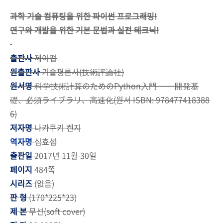
과학 기술 컴퓨팅을 위한 파이썬 프로그래밍!
연구와 개발을 위한 기본 문법과 실전 테크닉!
출판사
제이펍
원출판사
기술평론사(技術評論社)
원서명
科学技術計算のためのPython入門 ――開発基
礎、必須ライブラリ、高速化(원서 ISBN: 978477418388
6)
저자명
나카쿠키 켄지
역자명
심효섭
출판일
2017년 11월 30일
페이지
484쪽
시리즈
(없음)
판 형
(170*225*23)
제 본
무선(soft cover)