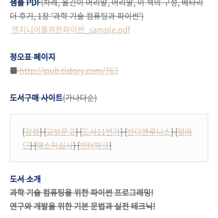
샘플 PDF
(차례, 옮긴이 머리말, 머리말, 이 책의 구성, 베타리
더 후기, 1장 '과학 기술 컴퓨팅과 파이썬')
엔지니어를위한파이썬_sample.pdf
정오표 페이지
■
http://jpub.tistory.com/763
도서구매 사이트
(가나다순)
[
강컴
] [
교보문고
] [
도서11번가
] [
반디앤루니스
] [
알라
딘
] [
예스이십사
] [
인터파크
]
도서 소개
과학 기술 컴퓨팅을 위한 파이썬 프로그래밍!
연구와 개발을 위한 기본 문법과 실전 테크닉!