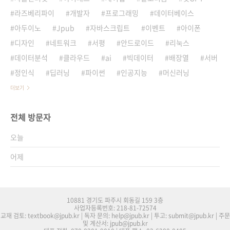
라즈베리파이
개발자
프로그래밍
데이터베이스
아두이노
Jpub
자바스크립트
이벤트
아이폰
디자인
네트워크
서평
안드로이드
리눅스
데이터분석
클라우드
ai
빅데이터
배장열
서버
정인식
딥러닝
파이썬
인공지능
머신러닝
더보기
전체 방문자
오늘
어제
10881 경기도 파주시 회동길 159 3층
사업자등록번호: 218-81-72574
교재 검토: textbook@jpub.kr | 독자 문의: help@jpub.kr | 투고: submit@jpub.kr | 주문
및 계산서: jpub@jpub.kr