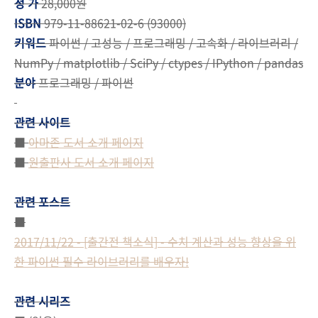
정 가
28,000원
ISBN
979-11-88621-02-6 (93000)
키워드
파이썬 / 고성능 / 프로그래밍 / 고속화 / 라이브러리 /
NumPy / matplotlib / SciPy / ctypes / IPython / pandas
분야
프로그래밍 / 파이썬
관련 사이트
■
아마존 도서 소개 페이지
■
원출판사 도서 소개 페이지
관련 포스트
■
2017/11/22 - [출간전 책소식] - 수치 계산과 성능 향상을 위
한 파이썬 필수 라이브러리를 배우자!
관련 시리즈