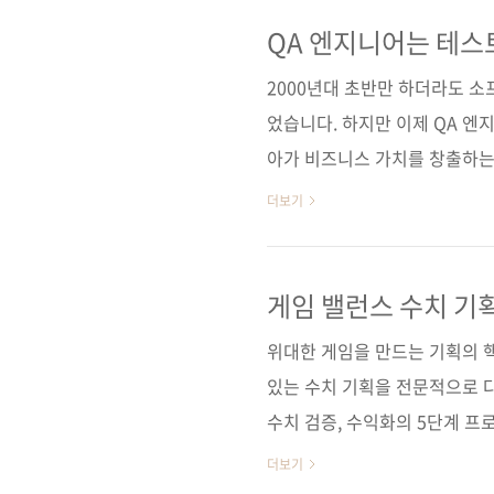
테스터와 QA 엔지니어를 위한
QA 엔지니어들에게 이 책이 길
QA 엔지니어는 테스
문고] [도서11번가] [알라딘] 
2000년대 초반만 하더라도 
다순) [..
었습니다. 하지만 이제 QA 엔
아가 비즈니스 가치를 창출하는
엔지니어의 길잡이가 되어줄 책이
더보기
다.” 이 책의 핵심 메시지 중 
찾는 사람'으로 인식하는 경우가
질 강화, 버그 예방, 효율적 
게임 밸런스 수치 기
다. 1. 테스트 자동화보다 중
위대한 게임을 만드는 기획의 
기합니다. 좋은 수동 테스..
있는 수치 기획을 전문적으로 다루
수치 검증, 수익화의 5단계 프
치에 따른 유저의 게임 경험을 
더보기
를 알아본다. 경험담이나 소프