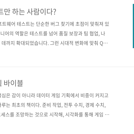
 커뮤니티도 소개한다. 직무에 확신이 들지 않아 고민인
잡이가 되어줄 것이다. 도서구매 사이트(가나다순) [교보
트만 하는 사람이다?
[예스이십사] [인터파크] [쿠팡] 전자책 구매 사이트(가나
소프트웨어 테스트는 단순한 버그 찾기에 초점이 맞춰져 있
지니어의 역할은 테스트를 넘어 품질 보장과 팀 협업, 나
 데까지 확대되었습니다. 그런 시대적 변화에 맞춰 QA
 이제 곧 출간됩니다. “QA 엔지니어는 테스터가 아니
하나입니다. 많은 기업에서 QA 엔지니어를 단순히 '버그를
 많지만, 이 책은 QA 엔지니어가 테스트를 뛰어넘어 품
프로세스 설계 등의 더 큰 역할을 수행해야 한다고 강조합니
획 바이블
요한 것책에서는 테스트 자동화만이 정답이 아니라고 이야
핵심은 감이 아니라 데이터 게임 기획에서 비중이 커지고
는 최초의 책이다. 준비 작업, 전투 수치, 경제 수치,
로세스를 조망하는 것으로 시작해, 시각화를 통해 게임 수
알아보고, 아이디어를 실현할 수 있는 모듈식 수치 설계
트스킬 대신 본질에 집중함으로써, 게임 기획 및 밸런싱