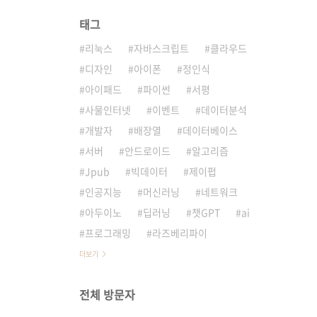
태그
리눅스
자바스크립트
클라우드
디자인
아이폰
정인식
아이패드
파이썬
서평
사물인터넷
이벤트
데이터분석
개발자
배장열
데이터베이스
서버
안드로이드
알고리즘
Jpub
빅데이터
제이펍
인공지능
머신러닝
네트워크
아두이노
딥러닝
챗GPT
ai
프로그래밍
라즈베리파이
더보기
전체 방문자