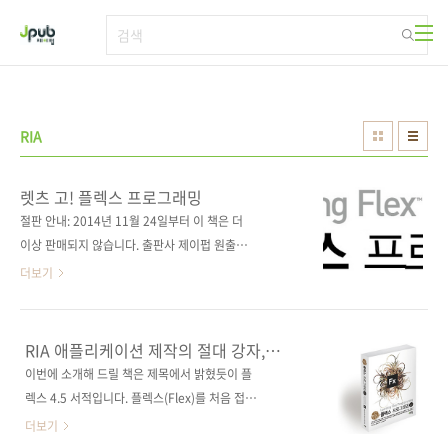
본문 바로가기
RIA
렛츠 고! 플렉스 프로그래밍
절판 안내: 2014년 11월 24일부터 이 책은 더
이상 판매되지 않습니다. 출판사 제이펍 원출판
사 O'Reilly 원서명 Learning Flex 4: Getting
더보기
Up to Speed with Rich Internet
Application Design and Development(원서
ISBN 9780596805630) 저자명 알라리크 콜
RIA 애플리케이션 제작의 절대 강자,
(Alaric Cole), 엘리야 로비슨(Elijah Robison)
플렉스 4.5
이번에 소개해 드릴 책은 제목에서 밝혔듯이 플
역자명 윤순백 출판일 2011년 9월 28일 페이지
렉스 4.5 서적입니다. 플렉스(Flex)를 처음 접하
580쪽 시리즈 판 형 4*6배판 변형(188*245)
시는 분이나 다른 플랫폼에서 플렉스로 옮겨오
더보기
반양장(Soft Cover) 정 가 28,000원 ISBN
는 분들에게 적합한 입문서입니다. O'Reilly 출