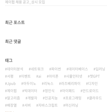
제이펍 채용 공고_상시 모집
최근 포스트
최근 댓글
태그
데이터분석
네트워크
파이썬
데이터베이스
딥러닝
서평
이벤트
ai
아이폰
사물인터넷
챗GPT
Jpub
아두이노
리눅스
라즈베리파이
디자인
제이펍
빅데이터
정인식
아이패드
안드로이드
알고리즘
개발자
인공지능
프로그래밍
클라우드
배장열
서버
자바스크립트
머신러닝