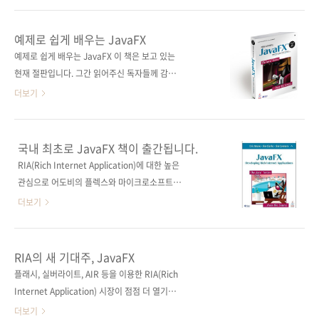
978-89-94506-23-4 부가기호: 13560 분 야
판사의 [Learning Flex 4: Getting Up to
웹 개발 / 그래픽 / 멀티미디어 키워드 RIA /
Speed with Rich Internet Application
예제로 쉽게 배우는 JavaFX
Flex / 액션..
Design and Development (Adobe Dev Lib)
예제로 쉽게 배우는 JavaFX 이 책은 보고 있는
]을 번역한 책입니다. 이 책은 Flex 3.0을 다룬
현재 절판입니다. 그간 읽어주신 독자들께 감사
[Learning Flex 3: Getting Up to Speed
드립니다. 출판사 제이펍 원출판사 Pearson(원
더보기
with Rich Internet Applications (Adobe
서 ISBN 9780137012879) 원서명 JavaFX:
Developer Library) ]의 개정판인데, 아마존 서
Developing Rich Internet Applications 저
평에서 알 수 있듯이 입문자들에게 호평을 받았
자명 짐 클라크(Jim Clarke), 짐 코너스(Jim
국내 최초로 JavaFX 책이 출간됩니다.
던 책입니다. 책을 ..
Connors), 에릭 브루노(Eric Bruno) 역자명 이
RIA(Rich Internet Application)에 대한 높은
진행, 이아정, 정다정 출판일 2009년 11월 30일
관심으로 어도비의 플렉스와 마이크로소프트의
페이지 428쪽 판 형 4*6배판 변형(188*245)
실버라이트가 높은 인기를 얻고 있습니다. 이런
더보기
반양장(Soft Cover) 정 가 25,000원 ISBN
가운데 썬에서 자바 개발자들을 위한 툴을 내놓
978-89-962410-4-1 부가기호: 13560 분 야
았는데 바로 JavaFX죠. JavaFX에 대해 잘 모르
프로그래밍 / 자바 / 웹 디자인 관련 사이트 원서
시는 분들을 위해 비교적 간결하게 잘 설명한 글
RIA의 새 기대주, JavaFX
공식 웹 사이트: http://jf..
이 네이버 지식iN에 있어 링크해드립니다. 자바
플래시, 실버라이트, AIR 등을 이용한 RIA(Rich
FX 뭐에요? JavaFX는 현재 1.2 버전이 출시된
Internet Application) 시장이 점점 더 열기를
상태인데, JavaFX에 대해 자세한 기능과 설치를
더하는 가운데, 지난 12월에 썬이 JavaFX 1.0
더보기