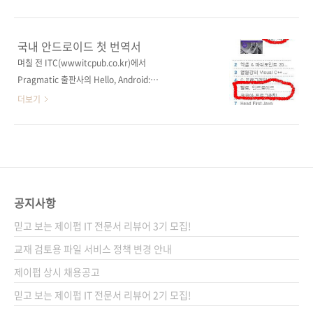
해보고자 하시는 분들은 아래의 사이트를 둘러
을 발표하며 RIA 시장의 판도를 바꾸겠다고 공
보시는 것도 좋은 기회가 될 듯합니다.
언하였었죠? 썬, '자바FX 1.0' 발표 JaxaFX는
http://www.javafx.com/ 이번에 제이펍에서
자바스크립트를 코딩하듯 손쉽게 개발할 수 있
국내 안드로이드 첫 번역서
출간하는 JavaFX 책은 아래의 원서를 번역한 책
는 것이 매력적인 SDK이죠. UI도 화려하면서도
며칠 전 ITC(wwwitcpub.co.kr)에서
입니다. 표지는 다들 아시죠? 썬 마이크로시스템
인터렉티브하기 때문에 자바 개발자들 사이에서
Pragmatic 출판사의 Hello, Android:
즈의 Java 시..
초미의 관심사로 떠오르고 있는 기술이기도 합
Introducing Google's Mobile Development
더보기
니다. 또한 웹이나 모바일 기기, 임베디드 기기
Platform을 번역한 책이 출간되었네요. [도서]
등 스크린이 있는 곳이라면 어디든 사용할 수 있
헬로, 안드로이드 : 구글의 모바일 플랫폼 소개하
다는 것 또한 장점입니다. 보다 자세한 내용은 아
기 ITC 홈페이지에 들어가보니 부제가 인데 '개
래의 위키백과를 참조하세요. JavaFX 아래
발'자가 예스24에는 빠져 있네요. VS 표지가 새
JavaFX 공식 사이트에 가면 다양한 기기와 애플
봄에 맞게 산뜻하게 나왔군요. 그리고 책이 출간
리케이션에 응용..
된 지 며칠 되지도 않았는데 예스24 컴퓨터/인
공지사항
터넷 분야에 5위로 당당히 랭크되어 있네요. 인
믿고 보는 제이펍 IT 전문서 리뷰어 3기 모집!
터파크에서는 8위 강컴에서는 11위로 되어 있군
요. 위에 빨갛게 칠해져 있는 부분이 보이시나
교재 검토용 파일 서비스 정책 변경 안내
요? 기술서적은 독자가 한정되어 있어서 예스24
제이펍 상시 채용공고
에서 기술서적이 상위권에 그것도 1위를 하기는
믿고 보는 제이펍 IT 전문서 리뷰어 2기 모집!
쉽지 않죠...