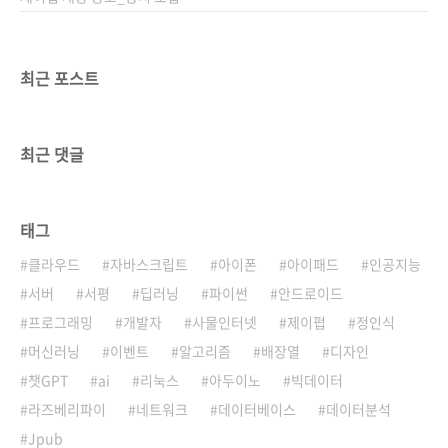
최근 포스트
최근 댓글
태그
클라우드
자바스크립트
아이폰
아이패드
인공지능
서버
서평
딥러닝
파이썬
안드로이드
프로그래밍
개발자
사물인터넷
제이펍
정인식
머신러닝
이벤트
알고리즘
배장열
디자인
챗GPT
ai
리눅스
아두이노
빅데이터
라즈베리파이
네트워크
데이터베이스
데이터분석
Jpub