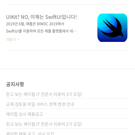
용자 인터페이스 애니메이션, 뷰 전환, 제스처 처
는 것이 iOS 프로그래밍을 위한 유일한 방법은
리, 위젯킷, 클라우드킷, 시리킷 등 iOS 프로그래
아니지만, SwiftUI를 빼고는 설명할 수 없을 정
UIKit? NO, 이제는 SwiftUI입니다!
밍의 대부분을 다루고, 완성된 앱을 패키징하고
도까지 중요한 방법으로 자리매김했습니다. 애
2019년 6월, 애플은 WWDC 2019에서
앱 스토어에 업로드하는 방법까지 설명한다. 앱
플에서도 처음 iOS 프로그래밍을 배울 때
SwiftUI를 이용하여 모든 애플 플랫폼에서 네이
개발부터..
SwiftUI를 추천하고 있습니다. SwiftUI는 빠른
티브 앱을 쉽게 구축할 수 있는 방법을 발표하였
더보기
스위프트 언어의 장점을 살리며, 단 한 번의 개발
습니다. iOS용 앱을 만들 때 아직도 objective-
로 모든 애플 플랫폼에서 동작이 가능한 애플리
C를 쓰시는 분들도 있겠지만, 애플이 Swift를 발
케이션을 만들 수 있습니다. 또한, SwiftUI에서
표한 지도 6년이 지났습니다. 애플이 만든 길을
는 코드 에디터에 코드를 작성하면 프리뷰 캔버
거스르기는 쉽지 않습니다. ㅠㅠ 어쨌든, 애플은
스에서 바로 확인할 수 있습니다. 간단하게 인터
Swift 언어를 통한 UI 개발의 새로운 패러다임
페이스를 빌드할 수 있는 직관적인 디..
을 제시했는데, 그게 바로 SwiftUI입니다.
공지사항
SwiftUI에 대한 정의는 애플 홈페이지에서 설명
믿고 보는 제이펍 IT 전문서 리뷰어 3기 모집!
하는 문구로 대신합니다. SwiftUI는 Swift의 성
능을 바탕으로 모든 Apple 플랫폼에서 사용자
교재 검토용 파일 서비스 정책 변경 안내
인터페이스를 구축할 수 있는 혁신적이고 간소
제이펍 상시 채용공고
화된 방법입니다. 단 하나의 도구 구성 및 API를
믿고 보는 제이펍 IT 전문서 리뷰어 2기 모집!
통해 모든 App..
제이펍 채용 공고_상시 모집