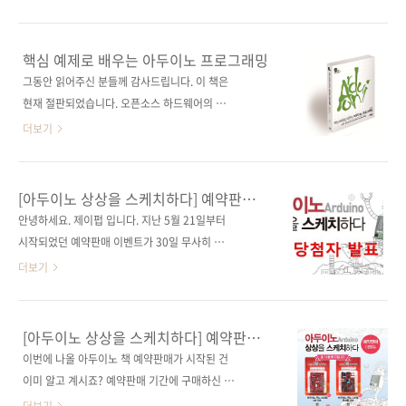
34-0 (93000)키워드 아두이노 / 과학 실험 / 물
셀러 《아두이노 상상을 스케치하다》의 저자가
리 / 화학 / 생명과학 / 지구과학분 야 하드웨어 /
공개하는 마이크로컨트롤러의 새로운 학습
마이크로컨트롤러 관련 사이트■ 아두이노 공식
법! 출판사 제이펍저자명 허경용출판일 2015년
핵심 예제로 배우는 아두이노 프로그래밍
홈페이지 관련 포스트■ 2015/10/19 - [출간전
7월 29일페이지 568쪽시리즈 테크 러닝 시리즈
그동안 읽어주신 분들께 감사드립니다. 이 책은
책소식] - 고등학생들이 쓴 아두이노 활용서! 관
02판 형 46배판 변형(188*235*27)제 본 무선
현재 절판되었습니다. 오픈소스 하드웨어의 강
련 ..
(soft cover)정 가 30,000원ISBN 979-11-
자, 아두이노를 배우기 위한 완벽한 커리큘럼! 학
더보기
85890-25-8 (93560)키워드 마이크로컨트롤러
원 및 대학 교재에 최적화된 구성! 《아두이노
/ 아두이노 / 아트멜 스튜디오 / ATmega / 분야
상상을 스케치하다》의 핵심 예제 프로젝트를
하드웨어 / 마이크로컨트롤러관련 사이트■ 저
엄선하여 수록! 출판사 제이펍 저자명 허경용 출
[아두이노 상상을 스케치하다] 예약판매
자 운영 카페■ 필요 부품 구매처 관련 포스트■
판일 2014년 12월 31일 페이지 368쪽 시리즈
이벤트 당첨자 발표
안녕하세요. 제이펍 입니다. 지난 5월 21일부터
2015/07/20 - [출간전 책소식] - 아두이노 우노
테크 러닝 시리즈 01 판 형 46배판 변형
시작되었던 예약판매 이벤트가 30일 무사히 마
의 심장, A..
(188*235*18) 제 본 무선(soft cover) 정 가
감되었습니다. 많이 성원해 주셨음에도 불구하
더보기
24,000원 ISBN 979-11-85890-09-8
고 응모 방법이 너무 복잡했었나 하고 고민했습
(93560) 키워드 아두이노 / C/C++ / 스케치 /
니다. 왜냐하면 응모 방법 조건을 모두 지켜주신
오픈소스 하드웨어 / 마이크로컨트롤러 / 분야
분들이 그렇게 많지 않았습니다. 다음에는 좀 더
[아두이노 상상을 스케치하다] 예약판매
하드웨어 / 마이크로컨트롤러 관련 사이트 ■ 저
쉽고 재밌는 이벤트를 할 수 있도록 준비해 보겠
이벤트
이번에 나올 아두이노 책 예약판매가 시작된 건
자 운영 카페 ■ 호환(학습)보드 구매처 관련 포
습니다! 이제부터 당첨자를 발표하고자 합니다.
이미 알고 계시죠? 예약판매 기간에 구매하신 분
스트 ■ 2014/12..
응모해주신 분들 모두에게 행운의 기회를 드리
중 10분께 아두이노 호환 보드를 드리는 이벤트