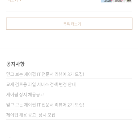
더보기
고자 공정하게 사다리 타기를 했습니다! 포털사
를 진행합니다.
이트 다음에서 사다리게임으로 검색하면 나오는
NEWTC(http://newtc.co.kr/index.php)에서
플래시 게임으로 추첨하였고 이름은 응모해주신
제공해 주신 아두이노 호환 보드 키트를 추첨하
목록 더보기
순서대로, 결과는 완제품-DIY의 순서로 나열하
여 드릴 예정이니 많은 응모를 부탁합니다. # 응
여 진행하였습니다. 그 결과... 두구두구두구! 당
모 기간 : 2014-05-21 ~ 2014-05-30 # 당첨
첨되신 분들 축하합니다! 배송을 위해서 정보를
인원 : 총 10명 완제품 호환 보드 + USB to 시리
아래 공간에 입력을 ..
얼 업로더 (5명) DIY 조립용 호환 보드 + USB
to 시리얼 업로더 (5명)) # 당첨자 발표 : 6월 첫
공지사항
째 주 제이펍 블로그와 페이스북에서 발표 예정
# 응모 방법 : 제이펍 페이스북 페이지의 ‘좋아
믿고 보는 제이펍 IT 전문서 리뷰어 3기 모집!
요’를 누른다(이미 게시물을 받고 계신 분들은
교재 검토용 파일 서비스 정책 변경 안내
Pass!) 구매 ..
제이펍 상시 채용공고
믿고 보는 제이펍 IT 전문서 리뷰어 2기 모집!
제이펍 채용 공고_상시 모집