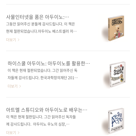
영하였으며, ■ 디스플레이 관련 내용 또한 업그
쓰이는 단어인데, '좀비 아포칼립스'는 그야말로
레이드하였습니다. 쉬운 설명과 재밌는 예시, 다
좀비가 세상을 뒤덮은 시기를 뜻합니다. 좀비와
사물인터넷을 품은 아두이노:
운로드 가능한 샘플 프로그램이 특징인 이 책은
맞서는 영화 〈부산행〉이 흥행이 될 정도로, 이
사물인터넷에 필요한 연결의 모든 것
그동안 읽어주신 분들께 감사드립니다. 이 책은
기초적인 스케치로 시작하여 아두이노 전용 C
제 좀비는 우리에게도 제법 익숙한(?) 공포의 대
현재 절판되었습니다.아두이노 베스트셀러 저자
언어의 사용법, 데이터 저장, 라이브러리 작성,
상이 되었는데요. 이 책은 바로 그 좀비가 가득한
가 공개하는 사물인터넷을 위한 아두이노! 출판
더보기
사물 인터넷을 ..
세상에서 간단한 회로나 아두이노, 라즈베리 파
사 제이펍저자명 허경용출판일 2016년 1월 25
이 등을 활용하여 인간의 베이스캠프를 지키는
일페이지 564쪽시리즈 (없음)판 형
내용입니다. 전문서적에 어울리지 않는 것 같지
(188*245*26)제 본 무선(soft cover)정 가
하이스쿨 아두이노: 아두이노를 활용한
만, 기상천외하면서도 재기발랄한 기획이지 않
30,000원ISBN 979-11-85890-40-1 (93000)
고등학교 과학실험
이 책은 현재 절판되었습니다. 그간 읽어주신 독
나요? :) 이 책을 먼저 읽은 영어권 독자들도 비
키워드 사물인터넷 / IoT / 아두이노 / 마이크로
자들께 감사드립니다. 한국과학창의재단 2016
슷한 반응을 보이고 있네요. Amazon 독자 서평
컨트롤러 / 블루투스 / LED분야 마이크로컨트롤
년 우수과학도서 선정!물화생지 주요 이론 14가
더보기
보기 책..
러 / 아두이노 관련 사이트■ 저자 운영 카페(독
지를 다루는 실험 설계!간단한 아두이노 프로그
자 Q&A 제공) 관련 포스트■ 2016/01/13 - [출
래밍을 통한 실험 과정의 최적화! 출판사 제이펍
간전 책소식] - 사물인터넷을 위한 아두이노와
지은이 SADA감수자 박종화 외 8인출판일 2015
아트멜 스튜디오와 아두이노로 배우는
라즈베리 파이 관련 시리즈■ (없음) 관련 도서
년 10월 30일페이지 240쪽시리즈 (없음)판 형
ATmega328 프로그래밍
이 책은 현재 절판입니다. 그간 읽어주신 독자들
■ 사물인터넷을 품은 라즈베리 파이■ 아트멜
46배판변형(188*245*14)제 본 무선(soft
께 감사드립니다. 아두이노 우노의 심장,
스튜디오와 아두이노로..
cover)정 가 20,000원ISBN 979-11-85890-
ATmega328을 뛰게 하는 두 가지 방법!베스트
더보기