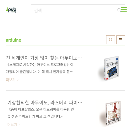
본문 바로가기
arduino
전 세계인이 가장 많이 찾는 아두이노
입문서
《스케치로 시작하는 아두이노 프로그래밍》이
개정되어 출간됩니다. 이 책 역시 전자공학 분야
의 세계적인 베스트셀러 저자이자 며칠 전에 안
더보기
내했던 《좀비 아포칼립스: 오픈 하드웨어를 이
용한 인류 생존 가이드》를 집필한 사이먼 몽크
의 책입니다. 2013년에 번역 출간된 1판이 근 3
기상천외한 아두이노, 라즈베리 파이
년이 넘는 시간 동안 국내 독자들로부터 많은 사
활용서
《좀비 아포칼립스: 오픈 하드웨어를 이용한 인
랑을 받았는데요. 이번에 나오는 2판은 아두이노
류 생존 가이드》가 바로 그 책입니다.
우노 R3 기반에 ■ 사물 인터넷 관련 내용 추가
Apocalypse(아포칼립스)는 대재앙이나 지구 종
더보기
하였고, ■ 새 아두이노 모델과 소프트웨어를 반
말 등을 표현할 때 사용되는 '묵시록'과 비슷하게