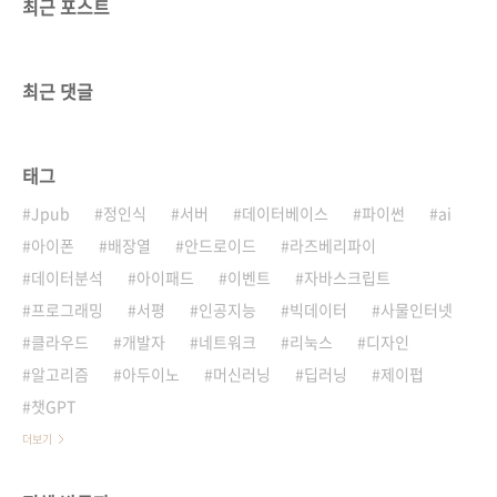
최근 포스트
최근 댓글
태그
Jpub
정인식
서버
데이터베이스
파이썬
ai
아이폰
배장열
안드로이드
라즈베리파이
데이터분석
아이패드
이벤트
자바스크립트
프로그래밍
서평
인공지능
빅데이터
사물인터넷
클라우드
개발자
네트워크
리눅스
디자인
알고리즘
아두이노
머신러닝
딥러닝
제이펍
챗GPT
더보기