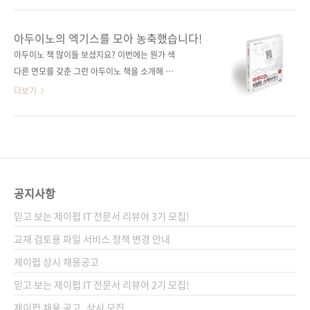
이트 다음에서 사다리게임으로 검색하면 나오는
NEWTC(http://newtc.co.kr/index.php)에서
플래시 게임으로 추첨하였고 이름은 응모해주신
제공해 주신 아두이노 호환 보드 키트를 추첨하
아두이노의 엑기스를 모아 농축했습니다!
순서대로, 결과는 완제품-DIY의 순서로 나열하
여 드릴 예정이니 많은 응모를 부탁합니다. # 응
아두이노 책 많이들 보셨지요? 이번에는 뭔가 색
여 진행하였습니다. 그 결과... 두구두구두구! 당
모 기간 : 2014-05-21 ~ 2014-05-30 # 당첨
다른 면모를 갖춘 그런 아두이노 책을 소개해 드
첨되신 분들 축하합니다! 배송을 위해서 정보를
인원 : 총 10명 완제품 호환 보드 + USB to 시리
리고자 합니다. 아두이노로 할 수 있는 거의 모든
더보기
아래 공간에 입력을 ..
얼 업로더 (5명) DIY 조립용 호환 보드 + USB
것을 설명하는 책이 나옵니다. 《아두이노 상상
to 시리얼 업로더 (5명)) # 당첨자 발표 : 6월 첫
을 스케치하다》 입니다. 아두이노로 할 수 있는
째 주 제이펍 블로그와 페이스북에서 발표 예정
것들이 많아짐에 따라서 다양한 독자의 요구를
# 응모 방법 : 제이펍 페이스북 페이지의 ‘좋아
수용하는 책을 필요하다는 목소리를 수렴하다
요’를 누른다(이미 게시물을 받고 계신 분들은
보니 이런 바이블과 같은 책이 등장하게 되었습
Pass!) 구매 ..
니다. 아두이노로 할 수 있는 것이 무엇이 있을까
공지사항
요? 답은 '상상하기 나름'이 아닐까 싶습니다. 생
믿고 보는 제이펍 IT 전문서 리뷰어 3기 모집!
각보다 많은 기능을 담을 수 있고 그 기능을 응용
하여 생활에 필요한 무엇부터 상상치 못했던 것
교재 검토용 파일 서비스 정책 변경 안내
들까지 만들 수 있는 시대가 도래했습니다. 그 중
제이펍 상시 채용공고
심에는 아두이노와 같은 오픈 소스 하드웨어가
믿고 보는 제이펍 IT 전문서 리뷰어 2기 모집!
있습니다. 무엇을 만들까에 대한 상상이 곁들여
지면 이제 생각..
제이펍 채용 공고_상시 모집