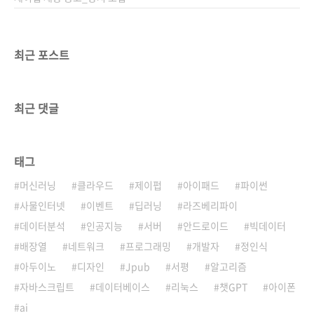
최근 포스트
최근 댓글
태그
머신러닝
클라우드
제이펍
아이패드
파이썬
사물인터넷
이벤트
딥러닝
라즈베리파이
데이터분석
인공지능
서버
안드로이드
빅데이터
배장열
네트워크
프로그래밍
개발자
정인식
아두이노
디자인
Jpub
서평
알고리즘
자바스크립트
데이터베이스
리눅스
챗GPT
아이폰
ai