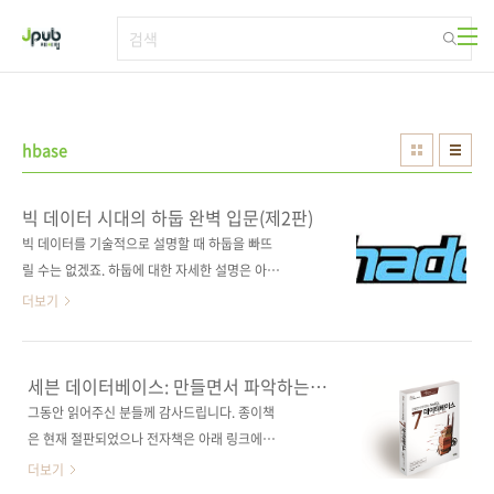
본문 바로가기
hbase
빅 데이터 시대의 하둡 완벽 입문(제2판)
빅 데이터를 기술적으로 설명할 때 하둡을 빠뜨
릴 수는 없겠죠. 하둡에 대한 자세한 설명은 아래
의 링크를 참조하시고요. ▶ 위키백과 이번에 저
더보기
희 제이펍에서 펴내는 하둡 책을 한마디로 말한
다면, 살짝 오버해서 '하둡에 관한 거의 모든
것'이라 정의할 수 있겠습니다. 또 '하둡에 관한
세븐 데이터베이스: 만들면서 파악하는
가장 친절한 책'이라 자부할 수 있을 만큼, 정말
NoSQL
그동안 읽어주신 분들께 감사드립니다. 종이책
옆에서 멘토가 알려주듯 차근차근 일러주는 형
은 현재 절판되었으나 전자책은 아래 링크에서
식을 취하고 있습니다. 이번 책도 독자 여러분이
구매하실 수 있습니다. 전자책 구매 사이트(가나
더보기
읽기 전에 '제이펍의 베타리더' 여섯 분을 통해
다순)[교보문고] [구글북스] [리디북스] [알라딘]