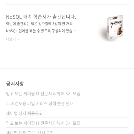
사전 검증을 시행했는데요, 그중 책에도 실린 두
[예스이십사] [인터파크] 디지털 노마드가 선정
분의 솔직한 베타리딩 후기를 올려드립니다. 김*
한 바로 그 책! 요즘은 어딜 가나 ‘빅 데이터’ 이
NoSQL 쾌속 학습서가 출간됩니다.
범(SK C&C)Hadoop에 대해 이보다 더 자세한
야기다. 새로운 석유라고 일컬어지는 빅 데이터
이번에 출간되는 책은 일주일에 3일씩 한 개의
가이드는 없을 것입니다. 필요한 정보가 충분히
들을 도대체 어디에 저장하고 어떻게 처리할 것
NoSQL 언어를 배울 수 있도록 구성되어 있습니
수록되어 있고, 환경 설정 구성 및 운영 시 발..
인가? 여기서 7개 데이터베이스의 매력적인 기
다. 7개의 DB를 다루고 있으니 7주면 당연히6개
더보기
능과 완벽한 쓰임새를 소개한다! 출판사 제이펍
의 NoSQL 언어 + PostgreSQL으를 배울 수가
원출판사 Pragmatic Bookshelf 원서명
있겠네요. ^^; 최근 IT 서비스에 클라우드 기술
Seven Databases in Seven Weeks: A
이 많이 적용되다 보니 NoSQL에 대한 관심도
Guide to Modern Databases and the
더 많아지고 있는 것 같습니다. NoSQL이뭔지
NoSQL Movement(원서 ISBN
궁금하신 분들은 다음 블로그를 참고하세요.
9781934356920) 저자..
==> http://pacino.tistory.com/15 이번 책의
공지사항
원서는 Pragmatic Bookshelf의 《Seven
믿고 보는 제이펍 IT 전문서 리뷰어 3기 모집!
Databases in Seven Weeks: A Guide to
Modern Databases and the NoSQL
교재 검토용 파일 서비스 정책 변경 안내
Movement》입니다. 번역서 제목은 《세븐 데
제이펍 상시 채용공고
이터베이스: 만들면서 파..
믿고 보는 제이펍 IT 전문서 리뷰어 2기 모집!
제이펍 채용 공고_상시 모집