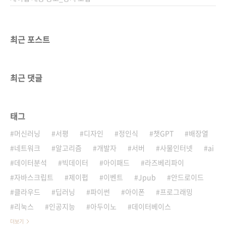
최근 포스트
최근 댓글
태그
머신러닝
서평
디자인
정인식
챗GPT
배장열
네트워크
알고리즘
개발자
서버
사물인터넷
ai
데이터분석
빅데이터
아이패드
라즈베리파이
자바스크립트
제이펍
이벤트
Jpub
안드로이드
클라우드
딥러닝
파이썬
아이폰
프로그래밍
리눅스
인공지능
아두이노
데이터베이스
더보기