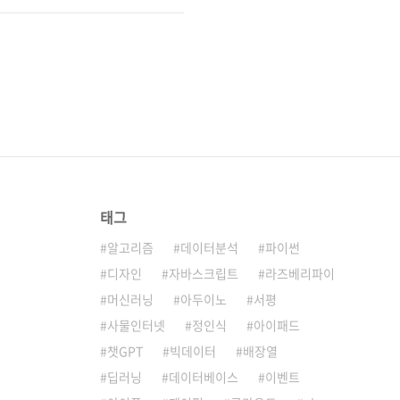
태그
알고리즘
데이터분석
파이썬
디자인
자바스크립트
라즈베리파이
머신러닝
아두이노
서평
사물인터넷
정인식
아이패드
챗GPT
빅데이터
배장열
딥러닝
데이터베이스
이벤트