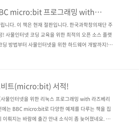
독점 제조/유통 회사, 엘리먼트14 정재철 한국지사장 정
 코딩을 배울 수 있을까요? 코딩이 쉽고 재밌기나 한 것
 micro:bit 프로그래밍 with
에디터
 이 책으로 날려 드리겠습니다! 《지니어스키트로 배우는
립니다. 이 책은 현재 절판입니다. 한국과학창의재단 주
놀면서 배우..
선정! 사물인터넷 코딩 교육을 위한 최적의 오픈 소스 플랫
기본적인 코딩 방법부터 사물인터넷을 위한 하드웨어 개발까지!
일 2017년 9월 21일 페이지 432쪽 판 형 46배판변
t cover) 정 가 28,000원 ISBN 979-11-85890-95-1
/ 사물인터넷 / IoT / 코딩 / 자바스크립트 블록 에디터
사이트 ■ micro:bit 공식 페이지 ■ 저자 운영 A/S 카
(micro:bit) 서적!
.
사물인터넷을 위한 리눅스 프로그래밍 with 라즈베리
는 BBC micro:bit로 다양한 예제를 다루는 책을 집
 이뤄지는 바람에 출간 안내 소식이 좀 늦어졌네요. ㅠ
간될 예정입니다. 마이크로비트의 개발환경이 터치 디벨로
으로 변경되는 바람에 책 전체를 수정할 수밖에 없었고,