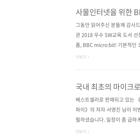
니다.― 전 세계 마이크로비트 
말로 어떻게 하면 쉽고 재미있게
사물인터넷을 위한 BBC
자바스크립트 블록 
일까요? 이런 고민과 의구심,
그동안 읽어주신 분들께 감사드
마이크로비트》마이크로비트로 
관 2018 우수 SW교육 도서 
폼, BBC micro:bit! 
출판사 제이펍 지은이 서영진 출판
더보기
형(188*245*19) 제 본 무선(sof
(93000) 키워드 마이크로비트 
분 야 하드웨어 / 코딩 교육 관련 
국내 최초의 마이크로비트
페 관련 포스트 ■ 2017/09/18.
베스트셀러로 판매되고 있는 《
파이》의 저자 서영진 님이 이번에
필하셨습니다. 일정이 좀 급하게
ㅠ 책은 이달 21일(목)에 출
더보기
프 기반에서 블록 에디터 기반