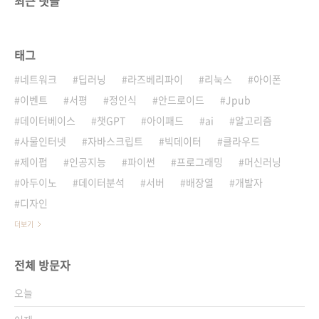
최근 댓글
태그
네트워크
딥러닝
라즈베리파이
리눅스
아이폰
이벤트
서평
정인식
안드로이드
Jpub
데이터베이스
챗GPT
아이패드
ai
알고리즘
사물인터넷
자바스크립트
빅데이터
클라우드
제이펍
인공지능
파이썬
프로그래밍
머신러닝
아두이노
데이터분석
서버
배장열
개발자
디자인
더보기
전체 방문자
오늘