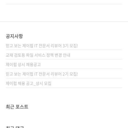
한 예제를 통해 시스템을 구축해보면서 근본 원
(monitoring)을 바다 위에 떠 있는 빙산에 빗대
인에 대한 분석 방법을 이해하도록 구성했다. 예
고, 관측 가능성(observabilty)을 그 아래 숨겨
제는 실무에 가깝게 구성되어 현장에서 바로 적
진 물밑 얼음덩어리로 비유한 글이 있습니다. 관
용이 가능한 기술을 익힐 수 있다. 도서 구매 사
측 가능성 기술을 통해 그만큼 시스템 운영에서
이트(가나다순) [교보문고] [도서11번가] [알라
더 많은 부분을 살펴볼 수 있음을 의미하는 거겠
공지사항
딘] [예스이십사] [인터..
죠? 분산 시스템이 고도화되고 클라우드 네이티
믿고 보는 제이펍 IT 전문서 리뷰어 3기 모집!
브 서비스가 복잡해질수록 모니터링의 한계가
점점 다가옵니다. 개발자와 운영자 간 소통이 갈
교재 검토용 파일 서비스 정책 변경 안내
수록 힘들어지기도 해서 서비스의 내부 상태를
제이펍 상시 채용공고
모두 파악하기조차 어렵습니다. 그럴 때 필요한
믿고 보는 제이펍 IT 전문서 리뷰어 2기 모집!
것이 바로 관측 가능성입니다. 관측 가능성이 모
니터링을 완전..
제이펍 채용 공고_상시 모집
최근 포스트