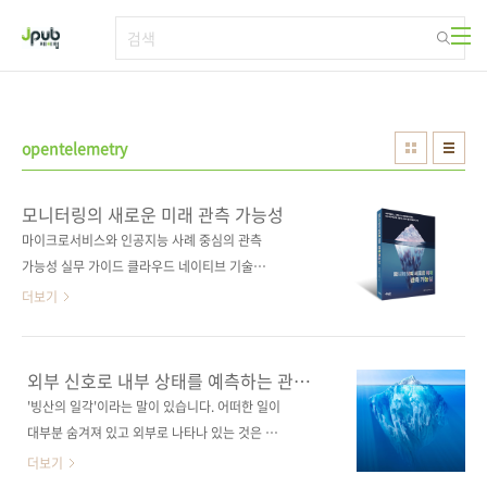
본문 바로가기
opentelemetry
모니터링의 새로운 미래 관측 가능성
마이크로서비스와 인공지능 사례 중심의 관측
가능성 실무 가이드 클라우드 네이티브 기술이
고도화되고 시스템이 복잡해질수록 근본 원인
더보기
분석을 위한 관측 가능성이 필수다. 이 책은 분산
서비스에서 빼놓을 수 없는 쿠버네티스를 기반
으로 관측 가능성을 다룬다. 프로메테우스부터
외부 신호로 내부 상태를 예측하는 관측
그라파나, 오픈텔레메트리까지 다양하게 다루고
가능성
'빙산의 일각'이라는 말이 있습니다. 어떠한 일이
있어 관측 가능성에 대한 폭넓은 지식을 얻을 수
대부분 숨겨져 있고 외부로 나타나 있는 것은 극
있다. 직접 실습할 수 있도록 Go 언어와 파이썬
히 일부분에 지나지 않을 때 비유적으로 이르는
더보기
으로 개발한 마이크로서비스를 제공하며, 다양
말이죠. 시스템 운영에서 모니터링