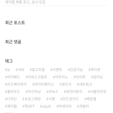
제이펍 채용 공고_상시 모집
최근 포스트
최근 댓글
태그
ai
서버
알고리즘
이벤트
인공지능
파이썬
아이패드
자바스크립트
아두이노
아이폰
딥러닝
라즈베리파이
데이터베이스
정인식
네트워크
클라우드
머신러닝
리눅스
데이터분석
사물인터넷
디자인
프로그래밍
서평
안드로이드
배장열
제이펍
챗GPT
Jpub
빅데이터
개발자