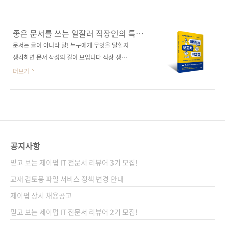
보고서 작성을 위해 편집 디자인을 하고 있습니
니스] [알라딘] [영풍문고] [예스24] [인터파크]
다. 문제는 그동안 디자인을 고려하지 않은 채 무
[쿠팡] 전자책 구매 사이트(가나다순) [교보문고]
작정 내용을 입력하고, 이미지를 배치했던 것이
[구글북스] [리디북스] [알라딘] [예스이십사] 출
좋은 문서를 쓰는 일잘러 직장인의 특징
지요. 그러니 지금부터라도 슬라이드 제작이나
판사 제이펍 도서명 실무에 바로 쓰는 일잘러의
세 가지
문서는 글이 아니라 말! 누구에게 무엇을 말할지
보고서 작성 등에 디자인을 접목해 봅시다. 더 읽
보고서 작성법 부 제 한눈에 읽히는 기획서, 제안
생각하면 문서 작성의 길이 보입니다 직장 생활
기 좋은 문서, 더 잘 정리된 문서를 완성할 수 있
서, 이메일 빠르게 쓰기 지은이 김마라 출판일
을 하다 보면 동료들과의 대화 속에서 “누구는
더보기
을 것입니다. 나아..
2020년 11월 17일 페이지 256쪽 판 형 신국변
일을 잘해”, “누구는 일을 못해서 답답해”라는
형(152*215*14.5) 제 본 무선(soft cover) 정
말을 쉽게 듣고, 쉽게 하게 됩니다. 일을 잘한다
가 18,000원 ISBN 979-11-90665-62-9
는 건 ‘무엇을’ 잘한다는 걸까요? 일 잘하는 직장
(13000) 키워드 문서 작성, 글쓰기, 보고서, 기
인, ‘일잘러’에게는 다음의 세 가지 공통점이 있
획서, 제안서, 파워포인트, 프레젠테이..
습니다. 1. 일잘러는 본인이 맡은 일이 어디에 쓰
일지, 목적이 무엇인지 분명히 알고 있어요 어떤
공지사항
회사에서도 아이에게 숫자 세는 법을 알려 주듯
믿고 보는 제이펍 IT 전문서 리뷰어 3기 모집!
상세하고 다정하게 보고서 작성 방법을 알려 주
지 않습니다. 팀장님이 “마라님, 해외 배달 업계
교재 검토용 파일 서비스 정책 변경 안내
최근 동향 좀 리서치해 주세요” 같은 한마디로
제이펍 상시 채용공고
문서 미션을 툭 던지고는 질문할 틈도 주지 않고
믿고 보는 제이펍 IT 전문서 리뷰어 2기 모집!
회의실로 들어가 버리는 식이죠. 실무에서는 ..