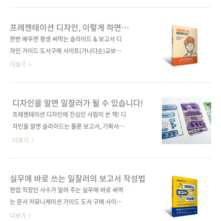
이언트를 사로잡는 효과적인 기획 & 프레젠테이
력자가 알려 주는 빈틈없는 기획 정리법 직장 생
션 노하우 지은이 스도 료(須藤 亮) 옮긴이 구수
활을 하면서 아무리 경력이 쌓이고 직급이 높아
프레젠테이션 디자인, 이렇게 하면
영 감수자 (없음) 시리즈 일잘러 시리즈 출판일
져도 여전히 골치가 아픈 미션 중 하나가 바로 기
되나요?
한번 배우면 평생 써먹는 슬라이드 & 보고서 디
2022. 11. 1 페이지 320쪽 판 형 신국판변형
획서입니다. 직무에 익숙해지면 다른 일들은 그
자인 가이드 도서구매 사이트(가나다순)교보문
(152*215*13.5) 제 본 무..
럭저럭 잘 처리하게 되는데, 이상하게 기획서만
고 / 도서11번가 / 알라딘 / 예스이십사 / 인터파
더보기
큼은 척척 써내기가 좀처럼 쉽지 않습니다. 일단
크 / 쿠팡전자책 구매 사이트(가나다순)교보문고
시작은 했는데.... 우리가 기획서를 이렇게 어렵
/ 구글북스 / 리디북스 / 알라딘 / 예스이십사 출
게 생각하는 데는 여러 가지 이유가 있겠지만, 그
판사 제이펍지은이 윤춘근시리즈 이렇게 하면
디자인을 알면 일잘러가 될 수 있습니다!
중 가장 큰 이유는 아마도 기획서에 뭔가 특별한
되나요?출판일 2022년 6월 10일페이지 272쪽
프레젠테이션 디자인에 진심인 사람이 쓴 책! 디
것을 담아야 한다고 부담을 갖기 때문일 겁니다.
판 형 46배판변형(188*245*14.5)제 본 무선
자인을 알면 슬라이드는 물론 보고서, 기획서도
그러나 광고 대행 업계에서 전략 기획자로 40년
(soft cover)정 가 22,000원 ISBN 979-11-
제대로 만들 수 있습니다. 대개의 직장인에게 디
더보기
넘..
91600-96-4 (13000)키워드 파워포인트, 키노
자인을 공부하라고 하면 “디자인할 것도 아니고,
트, 프레젠터, ppt분 야 IT컴퓨터 / 프레젠테이
디자이너도 아닌데, 제가 왜요?”라는 반응을 보
션 관련 사이트■ 프레젠테이션 디자인 페이스
일 것입니다. 과연 그럴까요? 사실 디자인이 디
실무에 바로 쓰는 일잘러의 보고서 작성법
북 페이지[프디]■ 저자 브런치 관련 포스트 ■
자이너의 고유 업무라는 편견은 이미 오래전에
현업 직장인 사수가 알려 주는 실무에 바로 써먹
2022.5.25 - [출간 전 책 소식] - 디자인을 알면..
깨졌습니다. 우리는 학창 시절부터 프레젠테이
는 문서 커뮤니케이션 가이드 도서 구매 사이트
션을 위해 슬라이드를 디자인했으며, 회사에서
(가나다순) [교보문고] [도서11번가] [반디앤루
더보기