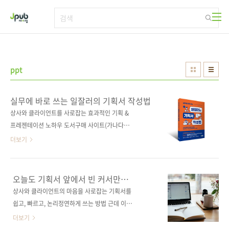
본문 바로가기
ppt
실무에 바로 쓰는 일잘러의 기획서 작성법
상사와 클라이언트를 사로잡는 효과적인 기획 &
프레젠테이션 노하우 도서구매 사이트(가나다
순) [교보문고] [도서11번가] [알라딘] [예스이십
더보기
사] [인터파크] [쿠팡] 전자책 구매 사이트(가나
다순) 교보문고 / 구글북스 / 리디북스 / 알라딘
/ 예스이십사 출판사 제이펍 저작권사 Nippon
오늘도 기획서 앞에서 빈 커서만
Jitsugyo Publishing 원서명 トッププレゼン
깜빡거리는 직장인들을 위해
상사와 클라이언트의 마음을 사로잡는 기획서를
ターが教える「企画書とプレゼン」実践講
쉽고, 빠르고, 논리정연하게 쓰는 방법 근데 이제
座 (9784534058805) 도서명 실무에 바로 쓰
문서 작성 팁과 프레젠테이션 노하우까지 곁들
더보기
는 일잘러의 기획서 작성법 부제목 상사와 클라
인... 마케팅 플래너이자, 전략 기획 분야 40년 경