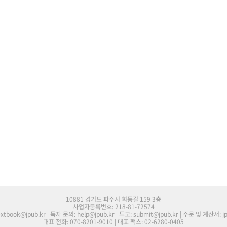
10881 경기도 파주시 회동길 159 3층
사업자등록번호: 218-81-72574
tbook@jpub.kr | 독자 문의: help@jpub.kr | 투고: submit@jpub.kr | 주문 및 계산서: j
대표 전화: 070-8201-9010 | 대표 팩스: 02-6280-0405