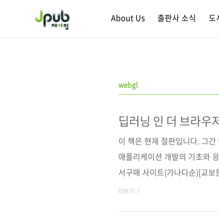
본문 바로가기
About Us
출판사 소식
도
webgl
딥러닝 인 더 브라우
딥러닝 웹 개발
이 책은 현재 절판입니다. 그
애플리케이션 개발의 기초와 응
서구매 사이트(가나다순)[교보문고
[예스이십사] [인터파크] [쿠팡
더보기
[리디북스] [알라딘] [예스이십사