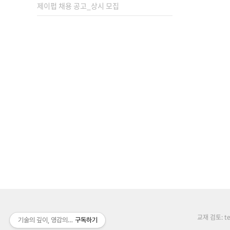
제이펍 채용 공고_상시 모집
교재 검토: tex
기술의 깊이, 영감의 높이, 배움의 너비
구독하기