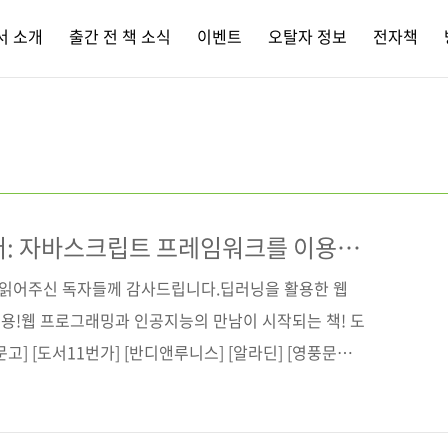
서 소개
출간 전 책 소식
이벤트
오탈자 정보
전자책
저: 자바스크립트 프레임워크를 이용한
간 읽어주신 독자들께 감사드립니다.딥러닝을 활용한 웹
용!웹 프로그래밍과 인공지능의 만남이 시작되는 책! 도
] [도서11번가] [반디앤루니스] [알라딘] [영풍문고]
] 전자책 구매 사이트(가나다순)[교보문고] [구글북스]
] [인터파크] 출판사 제이펍저작권사 Bleeding Edge