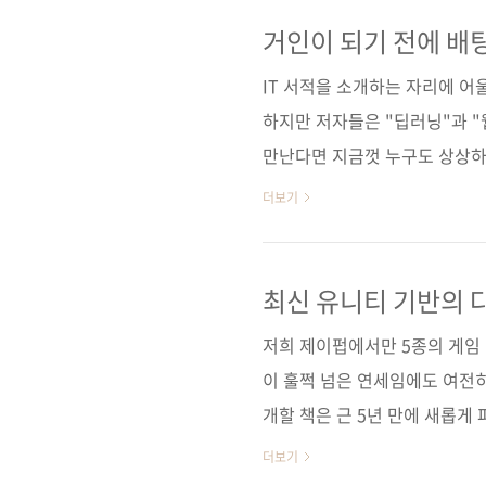
Press원서명 Deep Learning 
자비에르 보우리, 카이 사사키
거인이 되기 전에 배팅
일 2020년 2월 20일페이지 24
IT 서적을 소개하는 자리에 
하지만 저자들은 "딥러닝"과 "
만난다면 지금껏 누구도 상상하
합니다. 따라서 미래를 위해서는
더보기
야 한다고 합니다. 그럼, 저자들
은 216쪽) 분량이긴 합니다만
워크를 이용한 딥러닝 웹 개발)
최신 유니티 기반의 다
요한 수학 이론은 최소화하였고
저희 제이펍에서만 5종의 게임
제작해 보면서 딥러닝의 기술을 
이 훌쩍 넘은 연세임에도 여전
개할 책은 근 5년 만에 새롭게
들도 많이 판매되었지만, 이번에는
더보기
특히 최근의 흐름에 맞춰 2D 