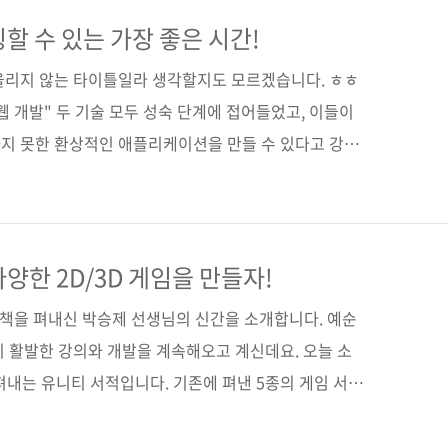
In The Browser(원서 ISBN: 9789386052988)저자명
, 크리스토프 코너, 레이이치로 나카노역자명 이수진출판
할 수 있는 가장 좋은 시간!
4쪽시리즈 I♥A.I. 23(아이러브..
어울리지 않는 타이틀일라 생각할지도 모르겠습니다. ㅎㅎ
웹 개발" 두 기술 모두 성숙 단계에 접어들었고, 이들이
지 못한 환상적인 애플리케이션을 만들 수 있다고 강조
 지금 이 두 기술을 배우고 접목할 수 있는 능력을 키워
의 조언에 따라 미래를 준비해 볼까요? 불과 244쪽(본문
, 《딥러닝 인 더 브라우저》(부제: 자바스크립트 프레임
에는 적잖은 내용이 담겨 있습니다. 책을 이해하는 데 필
양한 2D/3D 게임을 만들자!
, 다양한 딥러닝 모델을 사용한 애플리케이션을 실제로
 책을 펴내신 박승제 선생님의 신간을 소개합니다. 예순
..
히 활발한 강의와 개발을 계속해오고 계신데요. 오늘 소
 펴내는 유니티 서적입니다. 기존에 펴낸 5종의 게임 서적
 최신 유니티 버전인 2018을 기준으로 2D/3D 게임,
모바일용 게임 제작에 포커스를 맞춘 책이라 많은 독자분