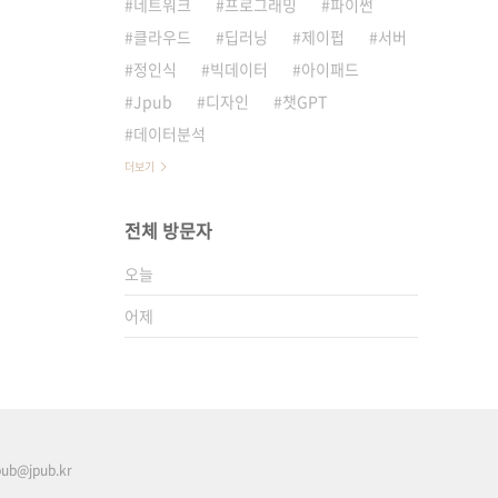
네트워크
프로그래밍
파이썬
클라우드
딥러닝
제이펍
서버
정인식
빅데이터
아이패드
Jpub
디자인
챗GPT
데이터분석
더보기
전체 방문자
오늘
어제
pub@jpub.kr