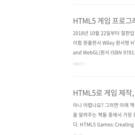
이 찾기를 기대해 봅니다. 앞
하기 위한 필수 기술들을 익히도록 하
HTML5 게임 프로그래밍
재미있게 배우는
Adventure, Sliding P
2018년 10월 22일부터 절
성하였..
이펍 원출판사 Wiley 원서명 HTML
and WebGL(원서 ISBN 978
역자명 장현희 출판일 2012년 8월
더보기
반양장(Soft Cover) 정 가 30,
야 웹 프로그래밍 / 게임 키워드 HT
/ audio / video / 로컬 저장소
HTML5로 게임 제작,
아니 어렵나요? 그러면 아래 책
을 알려주는 책들 중에서 가장 
다. HTML5 Games: Creating
HTML5, CSS3 등 웹 표준