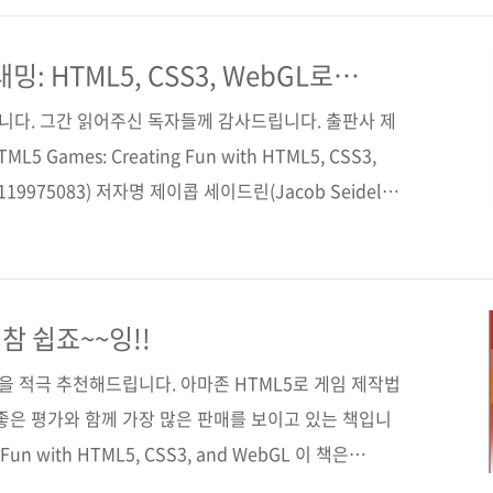
부분은 게임과 유니티에 대한 기본적인 소개와 책을 따라
고, 이어 Snake, Jumping Owl, Space
: HTML5, CSS3, WebGL로
uzzle 게임 프로젝트를 책과 함께 따라 하며 배울 수 있도록 구
판입니다. 그간 읽어주신 독자들께 감사드립니다. 출판사 제
5 Games: Creating Fun with HTML5, CSS3,
1119975083) 저자명 제이콥 세이드린(Jacob Seidelin)
 22일 페이지 584쪽 판 형 4*6배판 변형(188*245)
000원 ISBN 978-89-94506-53-1 부가기호: 93560 분
ML5 / CSS3 / WebGL / 게임 / Canvas / 웹 작업자
 / OpenGL / 웹 소켓 관..
 참 쉽죠~~잉!!
을 적극 추천해드립니다. 아마존 HTML5로 게임 제작법
좋은 평가와 함께 가장 많은 판매를 보이고 있는 책입니
 Fun with HTML5, CSS3, and WebGL 이 책은
 기술을 이용하여 웹과 모바일 기기에서 동작 가능한 게임 제