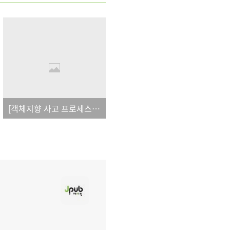
[객체지향 사고 프로세스(제5판)]_오탈자