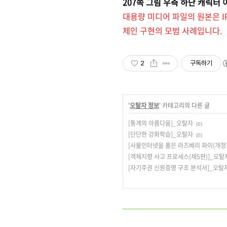
207쪽 그림 우측 하단 캐릭터
대용량 미디어 파일의 원본은 I
체인 구현의 모범 사례입니다.
2
구독하기
'
오탈자 정보
' 카테고리의 다른 글
[통계의 아름다움]_오탈자
(0)
[단단한 강화학습]_오탈자
(0)
[사물인터넷을 품은 라즈베리 파이(개정
[객체지향 사고 프로세스(제5판)]_오탈
[자기주권 신원증명 구조 분석서]_오탈