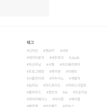
태그
디자인
챗GPT
서버
데이터분석
네트워크
Jpub
머신러닝
서평
라즈베리파이
프로그래밍
파이썬
이벤트
사물인터넷
아두이노
개발자
딥러닝
안드로이드
자바스크립트
클라우드
정인식
ai
인공지능
데이터베이스
아이폰
제이펍
배장열
아이패드
리눅스