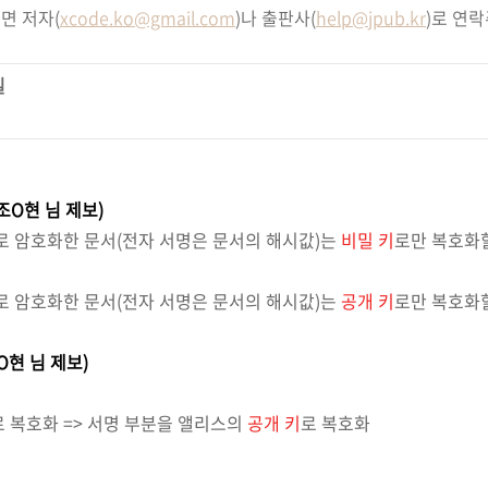
면 저자(
xcode.ko@gmail.com
)나 출판사(
help@jpub.kr
)로 연
일
조O현 님 제보)
로 암호화한 문서(전자 서명은 문서의 해시값)는
비밀 키
로만 복호화할
로 암호화한 문서(전자 서명은 문서의 해시값)는
공개 키
로만 복호화할
O현 님 제보)
로 복호화 =>
서명 부분을 앨리스의
공개 키
로 복호화