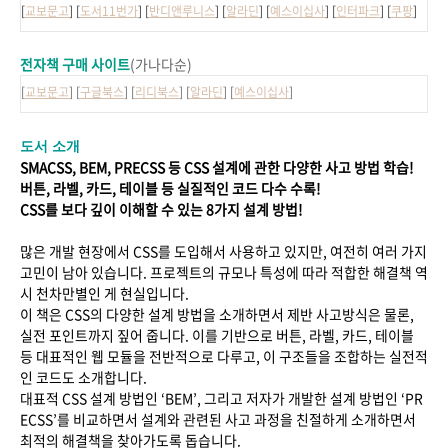
[
교보문고
] [
도서11번가
] [
반디앤루니스
] [
알라딘
] [
예스이십사
] [
인터파크
] [
쿠팡
]
전자책 구매 사이트
(가나다순)
[
교보문고
] [
구글북스
] [
리디북스
] [
알라딘
] [
예스이십사
]
도서 소개
SMACSS, BEM, PRECSS 등 CSS 설계에 관한 다양한 사고 방법 학습!
버튼, 라벨, 카드, 테이블 등 실질적인 코드 다수 수록!
CSS를 보다 깊이 이해할 수 있는 8가지 설계 방법!
많은 개발 현장에서 CSS를 도입해서 사용하고 있지만, 여전히 여러 가지
고민이 남아 있습니다. 프로젝트의 규모나 특성에 따라 적합한 해결책 역
시 천차만별인 게 현실입니다.
이 책은 CSS의 다양한 설계 방법을 소개하면서 제반 사고방식은 물론,
실전 포인트까지 짚어 줍니다. 이를 기반으로 버튼, 라벨, 카드, 테이블
등 대표적인 웹 모듈을 전반적으로 다루고, 이 구조들을 조합하는 실전적
인 코드도 소개합니다.
대표적 CSS 설계 방법인 ‘BEM’, 그리고 저자가 개발한 설계 방법인 ‘PR
ECSS’를 비교하면서 설계와 관련된 사고 과정을 친절하게 소개하면서
최적의 해결책을 찾아가도록 돕습니다.