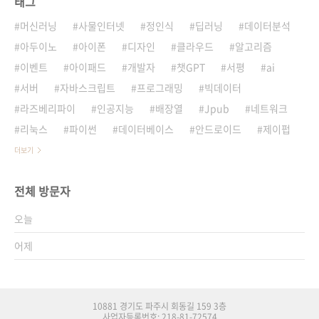
태그
머신러닝
사물인터넷
정인식
딥러닝
데이터분석
아두이노
아이폰
디자인
클라우드
알고리즘
이벤트
아이패드
개발자
챗GPT
서평
ai
서버
자바스크립트
프로그래밍
빅데이터
라즈베리파이
인공지능
배장열
Jpub
네트워크
리눅스
파이썬
데이터베이스
안드로이드
제이펍
더보기
전체 방문자
오늘
어제
10881 경기도 파주시 회동길 159 3층
사업자등록번호: 218-81-72574