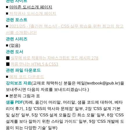
관련 사이트
■
아마존 도서소개 페이지
■
저작권사 도서소개 페이지
관련 포스트
■
2021/2/5 - [출간전 책소식] - CSS 실무 학습을 위한 최고의 참고
서를 소개합니다!
관련 시리즈
■ (없음)
관련 도서
■
실무에 바로 적용하는 자바스크립트 코드 레시피 278
■
처음 만나는 HTML5 & CSS3
관련 파일 다운로드
■
예제 코드 다운로드
강의보조 자료
(
교재로 채택하신 분들은 메일(textbook@jpub.kr)을
보내주시면 다음의 자료를 보내드리겠습니다.)
■ 본문의 그림과 표
샘플 PDF
(차례, 옮긴이 머리말, 머리말, 샘플 코드에 대하여, 베타
리더 후기, 1장 'CSS의 역사와 문제점' 일부, 2장 'CSS 설계 기본
및 실전' 일부, 5장 'CSS 설계 모듈집 ① 최소 모듈' 일부, 8장 'CSS
설계를 보다 잘하기 위한 스타일 가이드' 일부, 9장 'CSS 개발에 도
움이 되는 다양한 기술' 일부)