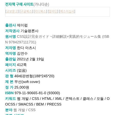
전자책 구매 사이트
(가나다순)
[
교보문고
] [
구글북스
] [
리디북스
] [
알라딘
] [
예스이십사
]
출판사
제이펍
저작권사
기술평론사
원서명
CSS
設計完全ガイド
~
詳細解
説
+
実践
的モジュ
ー
ル
集
(ISB
N 9784297111731)
저자명
한다 아츠시
역자명
김연수
출판일
2021년 2월 19일
페이지
412쪽
시리즈
(없음)
판 형
46
배판
변형(
188*245*20)
제 본
무선(soft cover)
정 가
25
,000원
ISBN
979-11-90665-81-0 (93000)
키워드
웹 개발
/ CSS / HTML / XML /
콘텍스트
/
클래스
/
모듈
/ O
OCSS / SMACSS / BEM / PRECSS
분야
웹 개발
/
CSS