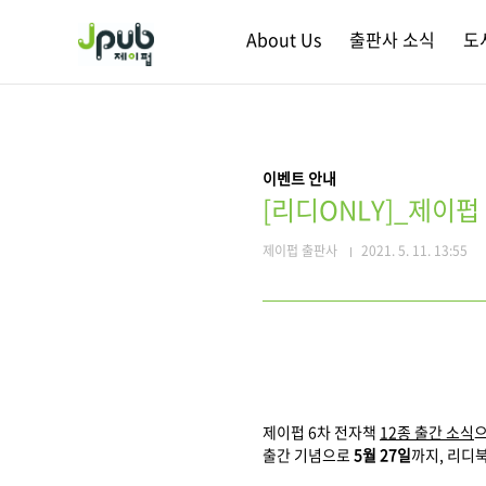
본문 바로가기
About Us
출판사 소식
도
이벤트 안내
[리디ONLY]_제이펍
제이펍 출판사
2021. 5. 11. 13:55
제이펍 6차 전자책
12종 출간 소식
출간 기념으로
5월 27일
까지, 리디