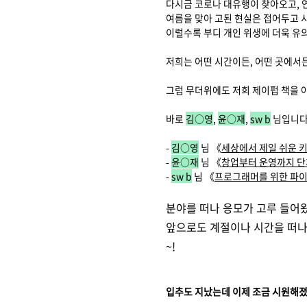
다시금 코로나 대유행이 찾아오고, 
여름을 맞아 고된 현실은 접어두고 
이럴수록 부디 개인 위생에 더욱 유
저희는 어떤 시간이든, 어떤 곳에서
그럼 무더위에도 저희 제이펍 책을 
바로
김
○
영
,
윤
○
재
,
sw b
님입니다
-
김○영
님 《
세상에서 제일 쉬운 
-
윤
○
재
님 《
창업부터 운영까지 단
-
sw b
님 《
프로그래머를 위한 파
분야를 떠나 응모가 고루 들어
앞으로도 계절이나 시간을 떠나
~!
입추도 지났는데 이제 조금 시원해졌으