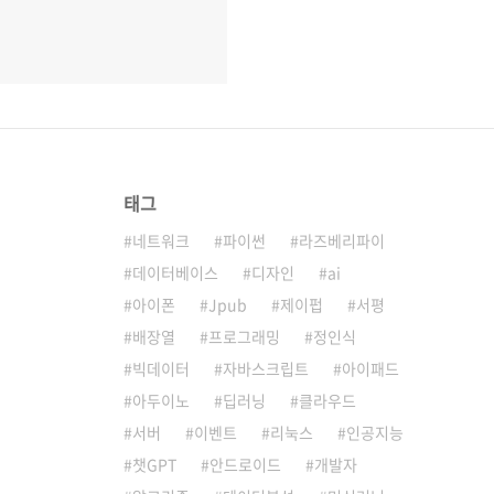
태그
네트워크
파이썬
라즈베리파이
데이터베이스
디자인
ai
아이폰
Jpub
제이펍
서평
배장열
프로그래밍
정인식
빅데이터
자바스크립트
아이패드
아두이노
딥러닝
클라우드
서버
이벤트
리눅스
인공지능
챗GPT
안드로이드
개발자