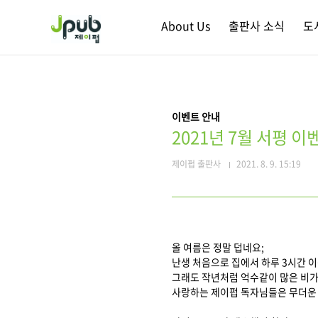
본문 바로가기
About Us
출판사 소식
도
이벤트 안내
2021년 7월 서평 이
제이펍 출판사
2021. 8. 9. 15:19
올 여름은 정말 덥네요;
난생 처음으로 집에서 하루 3시간 이
그래도 작년처럼 억수같이 많은 비가
사랑하는 제이펍 독자님들은 무더운 