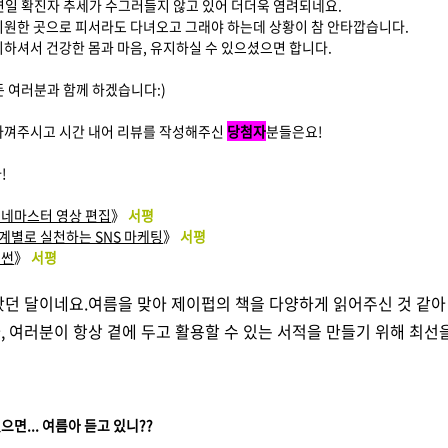
연일 확진자 추세가 수그러들지 않고 있어 더더욱 염려되네요.
시원한 곳으로 피서라도 다녀오고 그래야 하는데 상황이 참 안타깝습니다.
의하셔서 건강한 몸과 마음, 유지하실 수 있으셨으면 합니다.
든 여러분과 함께 하겠습니다:)
아껴주시고 시간 내어 리뷰를 작성해주신
당첨자
분들은요!
!
키네마스터 영상 편집
》
서평
계별로 실천하는 SNS 마케팅
》
서평
이썬
》
서평
왔던 달이네요.
여름을 맞아 제이펍의 책을 다양하게 읽어주신 것 같아
, 여러분이 항상 곁에 두고 활용할 수 있는 서적을 만들기 위해 최
면... 여름아 듣고 있니??