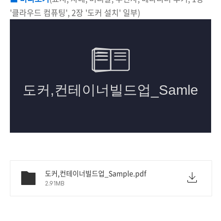
'클라우드 컴퓨팅', 2장 '도커 설치' 일부)
도커,컨테이너빌드업_Sample.pdf
2.91MB