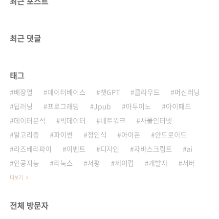
최근 포스트
최근 댓글
태그
배장열
데이터베이스
챗GPT
클라우드
머신러닝
딥러닝
프로그래밍
Jpub
아두이노
아이패드
데이터분석
빅데이터
네트워크
사물인터넷
알고리즘
파이썬
정인식
아이폰
안드로이드
라즈베리파이
이벤트
디자인
자바스크립트
ai
인공지능
리눅스
서평
제이펍
개발자
서버
더보기
전체 방문자