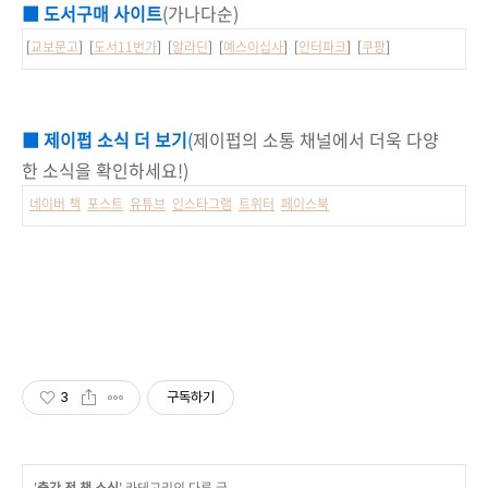
■ 도서구매 사이트
(가나다순)
[
교보문고
] [
도서11번가
] [
알라딘
] [
예스이십사
] [
인터파크
] [
쿠팡
]
■ 제이펍 소식 더 보기
(
제이펍의 소통 채널에서 더욱 다양
한 소식을 확인하세요!)
네이버 책
포스트
유튜브
인스타그램
트위터
페이스북
3
구독하기
'
출간 전 책 소식
' 카테고리의 다른 글