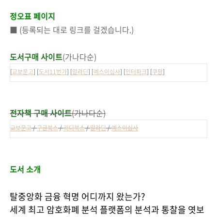
정오표 페이지
■ (등록되는 대로 링크를 걸겠습니다.)
도서구매 사이트
(가나다순)
[
교보문고
] [
도서11번가
] [
알라딘
] [
예스이십사
] [
인터파크
] [
쿠팡
]
전자책 구매 사이트
(가나다순)
교보문고
/
구글북스
/
리디북스
/
알라딘
/
예스이십사
도서 소개
탈중앙화 금융 혁명 어디까지 왔는가?
세계 최고 암호화폐 분석 플랫폼의 분석과 통찰을 엿보