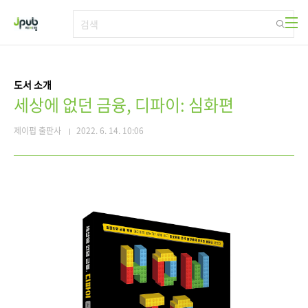
본문 바로가기
도서 소개
세상에 없던 금융, 디파이: 심화편
제이펍 출판사
2022. 6. 14. 10:06