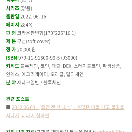
시리즈
(없음)
출판일
2022. 06. 15
페이지
284쪽
판 형
크라운판변형(170*225*16.1)
제 본
무선(soft cover)
정 가
20,000원
ISBN
979-11-91600-99-5 (93000)
키워드
블록체인, 코인, 대출, DEX, 스테이블코인, 파생상품,
인덱스, 애그리게이터, 오라클, 멀티체인
분 야
재테크일반 / 블록체인
관련 포스트
■
2022.06.03 - [출간 전 책 소식] - 수많은 벽을 넘고 불길을
지나서, 디파이 심화편
강의 보조 자료
(교재로 채택하신 분들은 메일(
textbook@jpu