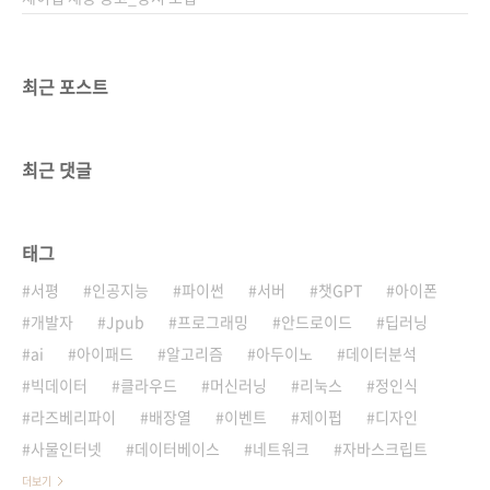
최근 포스트
최근 댓글
태그
서평
인공지능
파이썬
서버
챗GPT
아이폰
개발자
Jpub
프로그래밍
안드로이드
딥러닝
ai
아이패드
알고리즘
아두이노
데이터분석
빅데이터
클라우드
머신러닝
리눅스
정인식
라즈베리파이
배장열
이벤트
제이펍
디자인
사물인터넷
데이터베이스
네트워크
자바스크립트
더보기