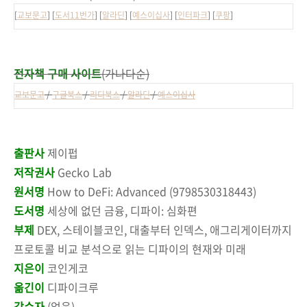
[
교보문고
] [
도서11번가
] [
알라딘
] [
예스이십사
] [
인터파크
] [
쿠팡
]
전자책 구매 사이트
(가나다순)
교보문고
/
구글북스
/
리디북스
/
알라딘
/
예스이십사
출판사
제이펍
저작권사
Gecko Lab
원서명
How to DeFi: Advanced (9798530318443)
도서명
세상에 없던 금융, 디파이: 심화편
부제
DEX, 스테이블코인, 대출부터 인덱스, 애그리게이터까지
프로토콜 비교 분석으로 읽는 디파이의 현재와 미래
지은이
코인게코
옮긴이
디파이크루
감수자
(없음)