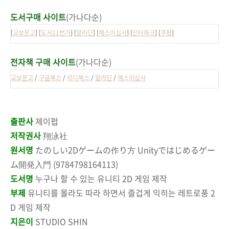
도서구매 사이트
(가나다순)
[
교보문고
] [
도서11번가
] [
알라딘
] [
예스이십사
] [
인터파크
] [
쿠팡
]
전자책 구매 사이트
(가나다순)
교보문고
/
구글북스
/
리디북스
/
알라딘
/
예스이십사
출판사
제이펍
저작권사
翔泳社
원서명
たのしい2Dゲームの作り方 Unityではじめるゲー
ム開発入門 (9784798164113)
도서명
누구나 할 수 있는 유니티 2D 게임 제작
부제
유니티를 몰라도 따라 하면서 즐겁게 익히는 레트로풍 2
D 게임 제작
지은이
STUDIO SHIN