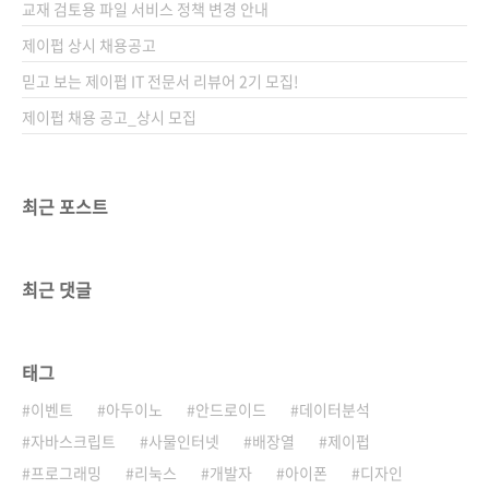
교재 검토용 파일 서비스 정책 변경 안내
제이펍 상시 채용공고
믿고 보는 제이펍 IT 전문서 리뷰어 2기 모집!
제이펍 채용 공고_상시 모집
최근 포스트
최근 댓글
태그
이벤트
아두이노
안드로이드
데이터분석
자바스크립트
사물인터넷
배장열
제이펍
프로그래밍
리눅스
개발자
아이폰
디자인