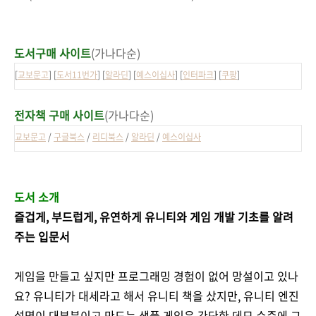
도서구매 사이트
(가나다순)
[
교보문고
] [
도서11번가
] [
알라딘
] [
예스이십사
] [
인터파크
] [
쿠팡
]
전자책 구매 사이트
(가나다순)
교보문고
/
구글북스
/
리디북스
/
알라딘
/
예스이십사
도서 소개
즐겁게, 부드럽게, 유연하게 유니티와 게임 개발 기초를 알려
주는 입문서
게임을 만들고 싶지만 프로그래밍 경험이 없어 망설이고 있나
요? 유니티가 대세라고 해서 유니티 책을 샀지만, 유니티 엔진
설명이 대부분이고 만드는 샘플 게임은 간단한 데모 수준에 그