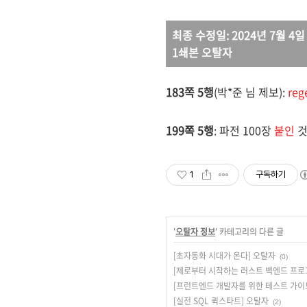
최종 수정일: 2024년 7월 4일
1쇄본 오탈자
183쪽 5행
(박*준 님 제보):
reg
199쪽 5행
:
파전 100장
붙인
1
구독하기
'
오탈자 정보
' 카테고리의 다른 글
[초자동화 시대가 온다] 오탈자
(0)
[제로부터 시작하는 러스트 백엔드 프로
[프런트엔드 개발자를 위한 테스트 가이
[실전 SQL 퀵스타트] 오탈자
(2)