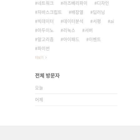
네트워크
라즈베리파이
디자인
자바스크립트
배장열
딥러닝
빅데이터
데이터분석
서평
ai
아두이노
리눅스
서버
알고리즘
아이패드
이벤트
파이썬
더보기
전체 방문자
오늘
어제