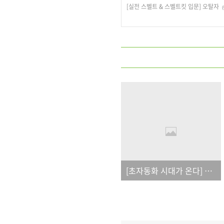
[실전 스벨트 & 스벨트킷 입문] 오탈자
(
[초자동화 시대가 온다] 오탈자