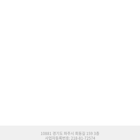
10881 경기도 파주시 회동길 159 3층
사업자등록번호: 218-81-72574