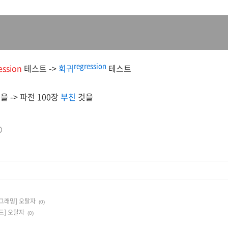
regression
ession
테스트 ->
회귀
테스트
것
을 ->
파전 100장
부친
것을
그래밍] 오탈자
(0)
드] 오탈자
(0)