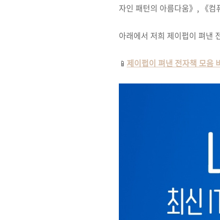
자인 패턴의 아름다움》, 《컴퓨
아래에서 저희 제이펍이 펴낸 전
📱
제이펍이 펴낸 전자책 모음