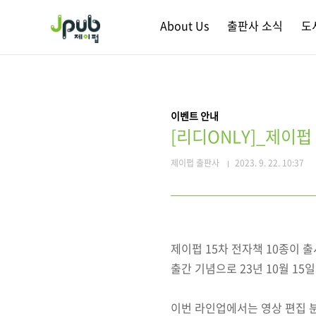
본문 바로가기
About Us
출판사 소식
도
이벤트 안내
[리디ONLY]_제이펍
제이펍 출판사
2023. 9. 22. 10:37
제이펍 15차 전자책 10종이 
출간 기념으로 23년 10월 15
이번 라인업에서는 영상 편집 분