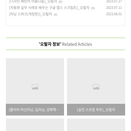
[디자인 패턴의 아름다움]_오탈자
2023.07.27
(0)
[자동화 실무 사례로 배우는 구글 앱스 스크립트]_오탈자
2023.07.11
(0)
[러닝 스파크(개정판)]_오탈자
2023.06.01
(4)
'오탈자 정보'
Related Articles
[줄리아 머신러닝, 딥러닝, 강화학습]_오탈자
[실전 스프링 부트]_오탈자