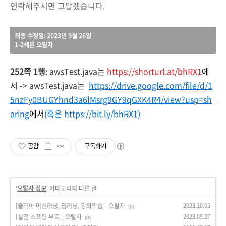
연락해주시면 고맙겠습니다.
최종 수정일: 2023년 9월 26일
1-2쇄본 오탈자
252쪽 1행
:
awsTest.java는
https://shorturl.at/bhRX1
에
서
->
awsTest.java는
https://drive.google.com/file/d/1
5nzFy0BUGYhnd3a6lMsrg9GY9qGXK4R4/view?usp=sh
aring
에서
(혹은 https://bit.ly/bhRX1)
공감
구독하기
'
오탈자 정보
' 카테고리의 다른 글
[줄리아 머신러닝, 딥러닝, 강화학습]_오탈자
2023.10.05
(0)
[실전 스프링 부트]_오탈자
2023.09.27
(0)