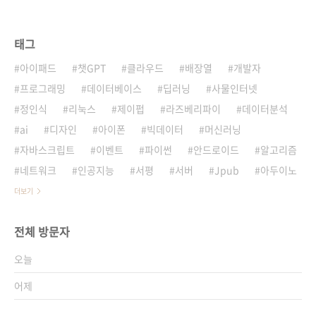
태그
아이패드
챗GPT
클라우드
배장열
개발자
프로그래밍
데이터베이스
딥러닝
사물인터넷
정인식
리눅스
제이펍
라즈베리파이
데이터분석
ai
디자인
아이폰
빅데이터
머신러닝
자바스크립트
이벤트
파이썬
안드로이드
알고리즘
네트워크
인공지능
서평
서버
Jpub
아두이노
더보기
전체 방문자
오늘
어제