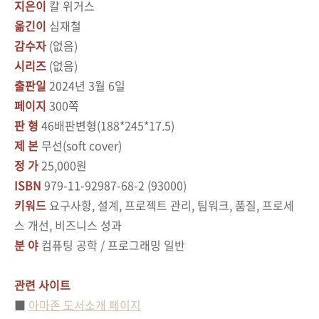
지은이
칼 위거스
옮긴이
심재철
감수자
(없음)
시리즈
(없음)
출판일
2024년 3월 6일
페이지
300쪽
판 형
46배판변형(188*245*17.5)
제 본
무선(soft cover)
정 가
25,000원
ISBN
979-11-92987-68-2 (93000)
키워드
요구사항, 설계, 프로젝트 관리, 팀워크, 품질, 프로세
스 개선, 비즈니스 성과
분 야
컴퓨팅 공학 / 프로그래밍 일반
관련 사이트
■
아마존 도서소개 페이지