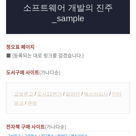
정오표 페이지
■ (등록되는 대로 링크를 걸겠습니다.)
도서구매 사이트
(가나다순)
교보문고
/
도서11번가
/
알라딘
/
예스이십사
/
인터
파크
/
쿠팡
전자책 구매 사이트
(가나다순)
교보문고
/
구글북스
/
리디북스
/
알라딘
/
예스이십사