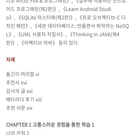
디오 Arctic Fox & 프로그래밍》, 《실무에 적용하는 안드로
이드 프로그래밍(제2판)》, 《Learn Android Studi
o》, 《SQLite 마스터북(제2판)》, 《프로 오브젝티브-C 디
자인 패턴》, 《세븐 데이터베이스: 만들면서 파악하는 NoSQ
L》, 《UML 사용자 지침서》, 《Thinking in JAVA(제4
판)》, 《이펙티브 자바》 등이 있다.
차례
옮긴이 머리말
xi
추천사
xvi
감사의 글
xxi
베타리더 후기
xiii
추천 서문
xix
CHAPTER
1
고통스러운 경험을 통한 학습
1
나의 관점
2